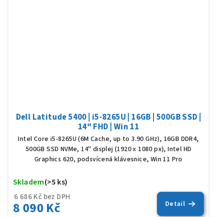
Dell Latitude 5400 | i5-8265U | 16GB | 500GB SSD |
14" FHD | Win 11
Intel Core i5-8265U (6M Cache, up to 3.90 GHz), 16GB DDR4,
500GB SSD NVMe, 14" displej (1920 x 1080 px), Intel HD
Graphics 620, podsvícená klávesnice, Win 11 Pro
Skladem
(>5 ks)
Prů
hod
6 686 Kč bez DPH
8 090 Kč
Detail
pro
je