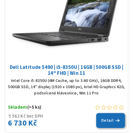
Dell Latitude 5490 | i5-8350U | 16GB | 500GB SSD |
14" FHD | Win 11
Intel Core i5-8350U (6M Cache, up to 3.60 GHz), 16GB DDR4,
500GB SSD, 14" displej (1920 x 1080 px), Intel HD Graphics 620,
podsvícená klávesnice, Win 11 Pro
Skladem
(>5 ks)
5 562 Kč bez DPH
6 730 Kč
Detail