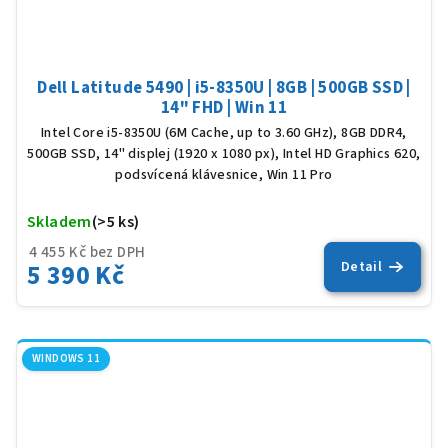
Dell Latitude 5490 | i5-8350U | 8GB | 500GB SSD |
14" FHD | Win 11
Intel Core i5-8350U (6M Cache, up to 3.60 GHz), 8GB DDR4,
500GB SSD, 14" displej (1920 x 1080 px), Intel HD Graphics 620,
podsvícená klávesnice, Win 11 Pro
Skladem
(>5 ks)
Prů
hod
4 455 Kč bez DPH
5 390 Kč
Detail
pro
je
5,0
z
5
WINDOWS 11
hvěz