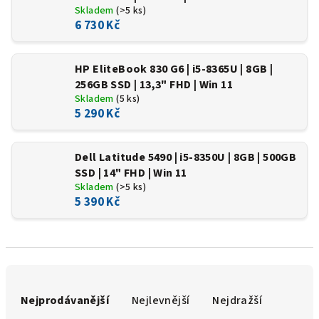
Skladem
(>5 ks)
6 730 Kč
HP EliteBook 830 G6 | i5-8365U | 8GB |
256GB SSD | 13,3" FHD | Win 11
Skladem
(5 ks)
5 290 Kč
Dell Latitude 5490 | i5-8350U | 8GB | 500GB
SSD | 14" FHD | Win 11
Skladem
(>5 ks)
5 390 Kč
Ř
a
Nejprodávanější
Nejlevnější
Nejdražší