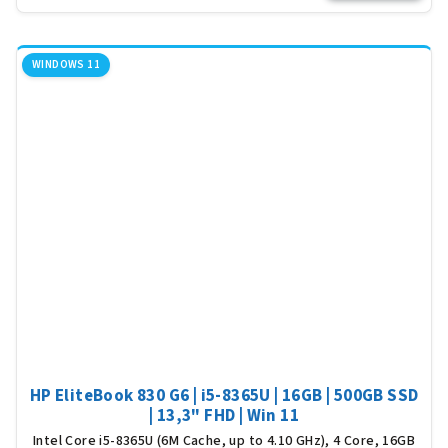
5,0
z
5
WINDOWS 11
hvěz
HP EliteBook 830 G6 | i5-8365U | 16GB | 500GB SSD
| 13,3" FHD | Win 11
Intel Core i5-8365U (6M Cache, up to 4.10 GHz), 4 Core, 16GB