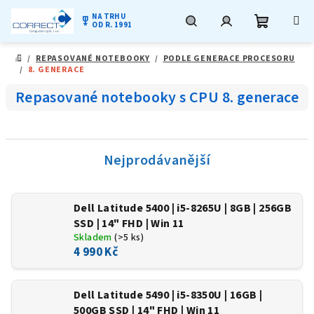
NA TRHU
military_tech
OD R. 1991
Nákupní
Hledat
Přihlášení
Přejít
/
REPASOVANÉ NOTEBOOKY
/
PODLE GENERACE PROCESORU
na
DOMŮ
/
8. GENERACE
obsah
košík
Repasované notebooky s CPU 8. generace
Nejprodávanější
Dell Latitude 5400 | i5-8265U | 8GB | 256GB
SSD | 14" FHD | Win 11
Skladem
(>5 ks)
4 990 Kč
Dell Latitude 5490 | i5-8350U | 16GB |
500GB SSD | 14" FHD | Win 11