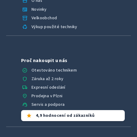
u
storefront
O nás
newspaper
Novinky
inventory_2
Velkoobchod
recycling
Výkup použité techniky
Proč nakoupit u nás
verified
Otestováno technikem
shield
Záruka až 2 roky
local_shipping
Expresní odeslání
location_on
Prodejna v Plzni
support_agent
Servis a podpora
star
4,9 hodnocení od zákazníků