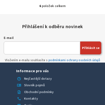
6
položek celkem
O
v
l
á
d
a
E-mail
c
í
Přihlásit se
p
r
Vložením e-mailu souhlasíte s
podmínkami ochrany osobních údajů
v
k
Informace pro vás
y
v
help
Nejčastější dotazy
ý
menu_book
Slovník pojmů
p
description
Obchodní podmínky
i
call
Kontakty
s