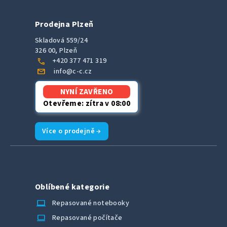
Prodejna Plzeň
Skladová 559/24
326 00, Plzeň
call
+420 377 471 319
mail
info@c-c.cz
NYNÍ ZAVŘENO
Otevřeme: zítra v 08:00
Více o prodejně →
Oblíbené kategorie
laptop_chromebook
Repasované notebooky
computer
Repasované počítače