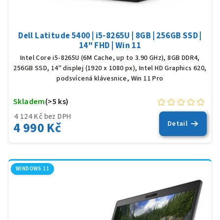
t
ů
Dell Latitude 5400 | i5-8265U | 8GB | 256GB SSD |
14" FHD | Win 11
Intel Core i5-8265U (6M Cache, up to 3.90 GHz), 8GB DDR4,
256GB SSD, 14" displej (1920 x 1080 px), Intel HD Graphics 620,
podsvícená klávesnice, Win 11 Pro
Skladem
(>5 ks)
4 124 Kč bez DPH
4 990 Kč
Detail
WINDOWS 11