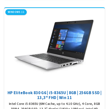
WINDOWS 11
HP EliteBook 830 G6 | i5-8365U | 8GB | 256GB SSD |
13,3" FHD | Win 11
Intel Core i5-8365U (6M Cache, up to 4.10 GHz), 4 Core, 8GB
DDR4, 256GB SSD, 13,3" displej (1920 x 1080 px), Intel HD