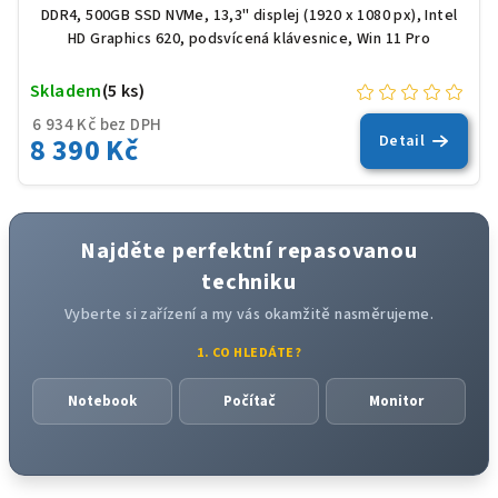
DDR4, 500GB SSD NVMe, 13,3" displej (1920 x 1080 px), Intel
HD Graphics 620, podsvícená klávesnice, Win 11 Pro
Skladem
(5 ks)
6 934 Kč bez DPH
8 390 Kč
Detail
Najděte perfektní repasovanou
techniku
Vyberte si zařízení a my vás okamžitě nasměrujeme.
1. CO HLEDÁTE?
Notebook
Počítač
Monitor