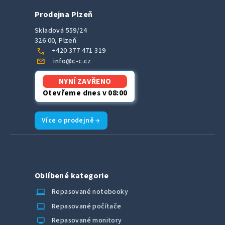
Prodejna Plzeň
Skladová 559/24
326 00, Plzeň
call
+420 377 471 319
mail
info@c-c.cz
NYNÍ ZAVŘENO
Otevřeme dnes v 08:00
Více o prodejně →
Oblíbené kategorie
laptop_chromebook
Repasované notebooky
computer
Repasované počítače
monitor
Repasované monitory