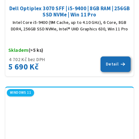
Dell Optiplex 3070 SFF | i5-9400 | 8GB RAM | 256GB
SSD NVMe | Win 11 Pro
Intel Core i5-9400 (9M Cache, up to 4.10 GHz), 6 Core, 8GB
DDR4, 256GB SSD NVMe, Intel® UHD Graphics 630, Win 11 Pro
Skladem
(>5 ks)
Prů
hod
4 702 Kč bez DPH
5 690 Kč
Detail
pro
je
5,0
z
5
WINDOWS 11
hvěz