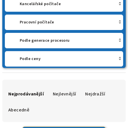
Kancelářské počítače
Pracovní počítače
Podle generace procesoru
Podle ceny
Ř
a
Nejprodávanější
Nejlevnější
Nejdražší
z
e
Abecedně
n
í