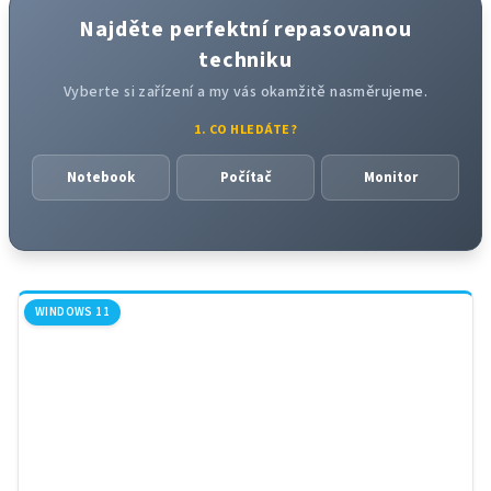
5
Najděte perfektní repasovanou
hvěz
techniku
Vyberte si zařízení a my vás okamžitě nasměrujeme.
1. CO HLEDÁTE?
Notebook
Počítač
Monitor
WINDOWS 11