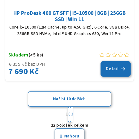
HP ProDesk 400 G7 SFF | i5-10500 | 8GB | 256GB
SSD | Win 11
Core i5-10500 (12M Cache, up to 4.50 GHz), 6 Core, 8GB DDR4,
256GB SSD NVMe, Intel® UHD Graphics 630, Win 11 Pro
Skladem
(>5 ks)
6 355 Kč bez DPH
7 690 Kč
Detail
Načíst 10 dalších
S
t
1
2
O
r
22
položek celkem
á
v
n
l
Nahoru
k