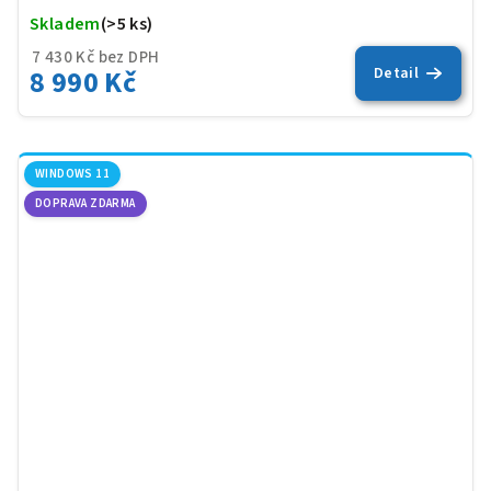
Skladem
(>5 ks)
Prů
hod
7 430 Kč bez DPH
8 990 Kč
Detail
pro
je
5,0
z
5
WINDOWS 11
hvěz
DOPRAVA ZDARMA