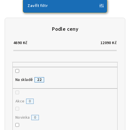
p
Zavřít filtr
r
o
d
u
4690
Kč
12090
Kč
k
t
ů
Na skladě
22
Akce
0
Novinka
0