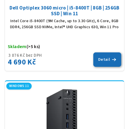
Dell Optiplex 3060 micro | i5-8400T | 8GB | 256GB
SSD | Win 11
Intel Core i5-8400T (9M Cache, up to 3.30 GHz), 6 Core, 8GB
DDR4, 256GB SSD NVMe, Intel® UHD Graphics 630, Win 11 Pro
Skladem
(>5 ks)
Prů
hod
3 876 Kč bez DPH
4 690 Kč
Detail
pro
je
5,0
z
5
WINDOWS 11
hvěz