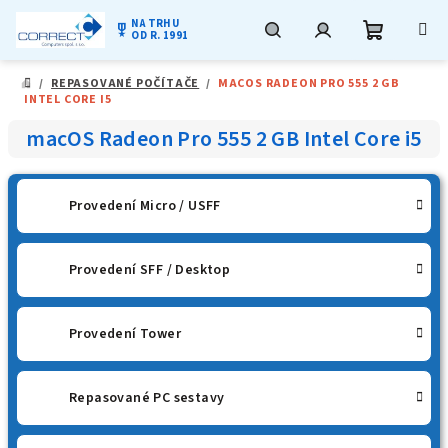
NA TRHU
military_tech
OD R. 1991
Nákupní
Hledat
Přihlášení
Přejít
/
REPASOVANÉ POČÍTAČE
/
MACOS RADEON PRO 555 2 GB
na
DOMŮ
INTEL CORE I5
obsah
košík
macOS Radeon Pro 555 2 GB Intel Core i5
Provedení Micro / USFF
Provedení SFF / Desktop
Provedení Tower
Repasované PC sestavy