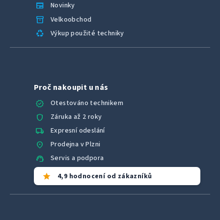
newspaper
Novinky
inventory_2
Velkoobchod
recycling
Výkup použité techniky
Proč nakoupit u nás
verified
Otestováno technikem
shield
Záruka až 2 roky
local_shipping
Expresní odeslání
location_on
Prodejna v Plzni
support_agent
Servis a podpora
star
4,9 hodnocení od zákazníků