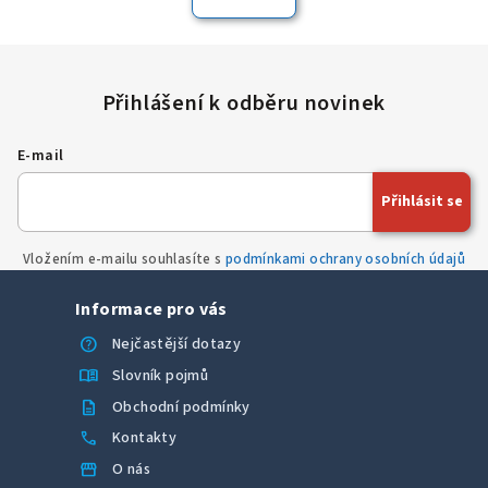
á
o
d
v
a
á
n
c
í
í
p
E-mail
r
v
Přihlásit se
k
y
v
Vložením e-mailu souhlasíte s
podmínkami ochrany osobních údajů
ý
p
Informace pro vás
i
help
Nejčastější dotazy
s
menu_book
Slovník pojmů
u
description
Obchodní podmínky
call
Kontakty
storefront
O nás