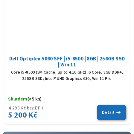
Dell Optiplex 5060 SFF | i5-8500 | 8GB | 256GB SSD
| Win 11
Core i5-8500 (9M Cache, up to 4.10 GHz), 6 Core, 8GB DDR4,
256GB SSD, Intel® UHD Graphics 630, Win 11 Pro
Skladem
(>5 ks)
Prů
hod
4 298 Kč bez DPH
5 200 Kč
Detail
pro
je
5,0
z