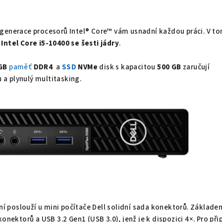
 generace procesorů Intel® Core™ vám usnadní každou práci. V t
Intel Core i5-10400 se šesti jádry
.
GB
paměť
DDR4
a
SSD
NVMe
disk s kapacitou
500 GB
zaručují
a plynulý multitasking.
ení poslouží u mini počítače Dell solidní sada konektorů. Základe
konektorů a USB 3.2 Gen1 (USB 3.0), jenž je k dispozici 4×. Pro při