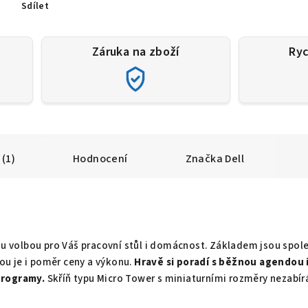
Sdílet
Záruka na zboží
Ryc
(1)
Hodnocení
Značka
Dell
nou volbou pro Váš pracovní stůl i domácnost. Základem jsou spole
u je i poměr ceny a výkonu.
Hravě si poradí s běžnou agendou i
programy.
S
kříň typu Micro Tower s miniaturními rozměry nezabír