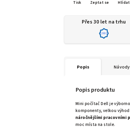
Tisk
Zeptat se
Hlídat
Přes 30 let na trhu
1991
Popis
Návody 
Popis produktu
Mini počítač Dell je výbor
komponenty, velkou výhodo
náročnějšími pracovními 
moc místa na stole.