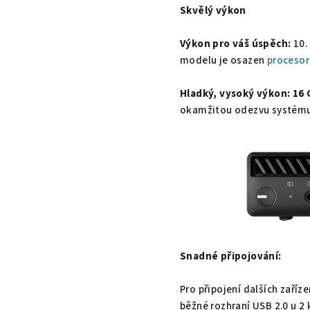
Skvělý výkon
Výkon pro váš úspěch:
10.
modelu je osazen
procesor
Hladký, vysoký výkon:
16
okamžitou odezvu systému 
Snadné připojování:
Pro připojení dalších zaříz
běžné rozhraní USB 2.0 u 2 