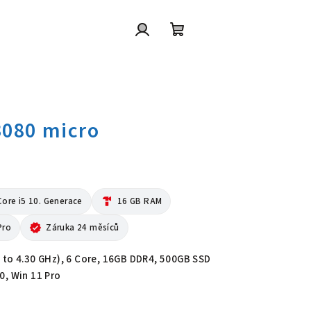
Přihlášení
Nákupní
košík
 3080 micro
Core i5 10. Generace
hardware
16 GB RAM
Pro
verified
Záruka 24 měsíců
 to 4.30 GHz), 6 Core, 16GB DDR4, 500GB SSD
0, Win 11 Pro