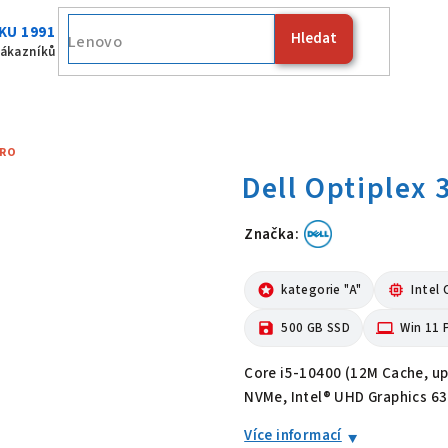
KU 1991
Hledat
Fujits
zákazníků
CRO
Značka:
Dell Optiplex
stars
kategorie "A"
memory
Intel 
save
500 GB SSD
computer
Win 11 
Core i5-10400 (12M Cache, up
NVMe, Intel® UHD Graphics 63
Více informací