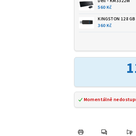
Dell - KM3322W
560 Kč
KINGSTON 128 GB 
360 Kč
1
Momentálně nedostup