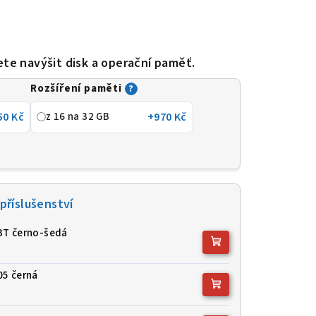
ete navýšit disk a operační paměť.
Rozšíření paměti
?
50 Kč
z 16 na 32 GB
+970 Kč
příslušenství
BT černo-šedá
05 černá