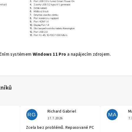
račním systémem
Windows 11 Pro
a napájecím zdrojem.
Richard Gabriel
Ma
RG
MA
cení obchodu je 5 z 5 hvězdiček.
Hodnocení obchodu je 5 z 5 hvěz
17.7.2026
7.
Zcela bez problémů. Repasované PC