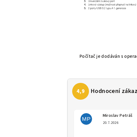
Počítač je dodáván s ope
Miroslav Petráš
MP
Hodno
20.7.2026