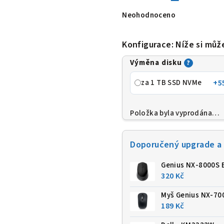
Neohodnoceno
Průměrné
hodnocení
produktu
je
Konfigurace: Níže si můž
0,0
z
Výměna disku
5
?
hvězdiček.
za 1 TB SSD NVMe
+5
Položka byla vyprodána…
Doporučený upgrade a 
Genius NX-8000S 
320 Kč
Myš Genius NX-70
189 Kč