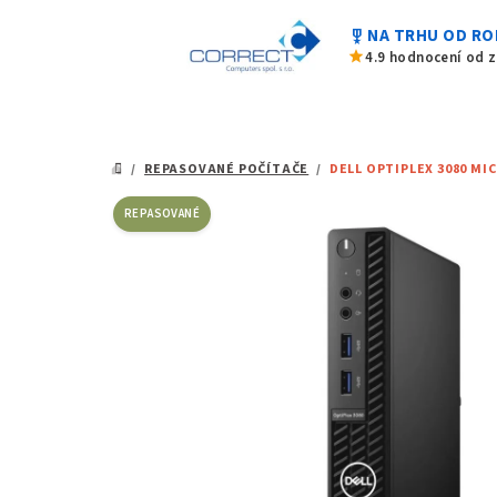
Přejít
military_tech
NA TRHU OD RO
na
star
4.9 hodnocení od 
obsah
/
REPASOVANÉ POČÍTAČE
/
DELL OPTIPLEX 3080 MI
DOMŮ
REPASOVANÉ