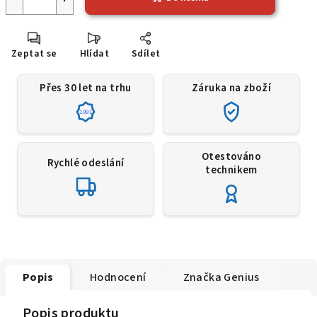
Zeptat se
Hlídat
Sdílet
Přes 30 let na trhu
Záruka na zboží
1991
Otestováno
Rychlé odeslání
technikem
Popis
Hodnocení
Značka
Genius
Popis produktu