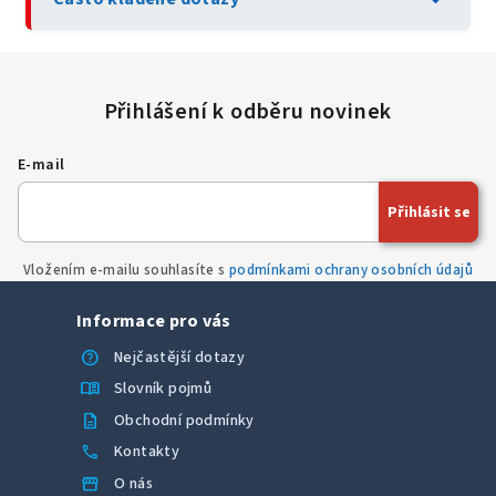
E-mail
Přihlásit se
Vložením e-mailu souhlasíte s
podmínkami ochrany osobních údajů
Informace pro vás
help
Nejčastější dotazy
menu_book
Slovník pojmů
description
Obchodní podmínky
call
Kontakty
storefront
O nás