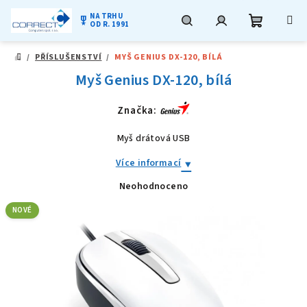
NA TRHU
military_tech
OD R. 1991
Nákupní
Hledat
Přihlášení
Přejít
/
PŘÍSLUŠENSTVÍ
/
MYŠ GENIUS DX-120, BÍLÁ
na
DOMŮ
obsah
Myš Genius DX-120, bílá
košík
Značka:
Myš drátová USB
Více informací
Neohodnoceno
Průměrné
hodnocení
produktu
NOVÉ
je
0,0
z
5
hvězdiček.