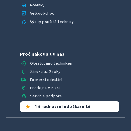
newspaper
Novinky
inventory_2
Velkoobchod
recycling
Výkup použité techniky
Proč nakoupit u nás
verified
Otestováno technikem
shield
Záruka až 2 roky
local_shipping
Expresní odeslání
location_on
Prodejna v Plzni
support_agent
Servis a podpora
star
4,9 hodnocení od zákazníků