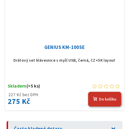
GENIUS KM-100SE
Drátový set klávesnice s myší USB, černá, CZ+SK layout
Skladem
(>5 ks)
227 Kč bez DPH
275 Kč
Do košíku
expand_more
Často kladené dotazy