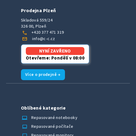
Prodejna Plzeň
Skladová 559/24
326 00, Plzeň
call
+420 377 471 319
mail
info@c-c.cz
NYNÍ ZAVŘENO
Otevřeme: Pondělí v 08:00
Více o prodejně →
Oblíbené kategorie
laptop_chromebook
Repasované notebooky
computer
Repasované počítače
monitor
Repasované monitory