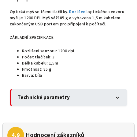
Optická myš se třemi tlačítky.
Rozlišení
optického senzoru
myši je 1200 DPI. Myš váží 85 g a vybavena 1,5 m kabelem
zakončeným USB portem pro připojení k počítači.
ZÁKLADNÍ SPECIFIKACE
Rozlišení senzoru: 1200 dpi
Počet tlačítek: 3
Délka kabelu: 1,5m
Hmotnost: 85 g
Barva: bílá
Technické parametry
expand_more