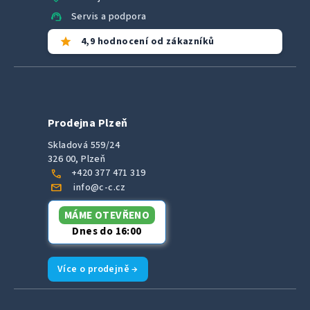
support_agent
Servis a podpora
star
4,9 hodnocení od zákazníků
Prodejna Plzeň
Skladová 559/24
326 00, Plzeň
call
+420 377 471 319
mail
info@c-c.cz
MÁME OTEVŘENO
Dnes do 16:00
Více o prodejně →