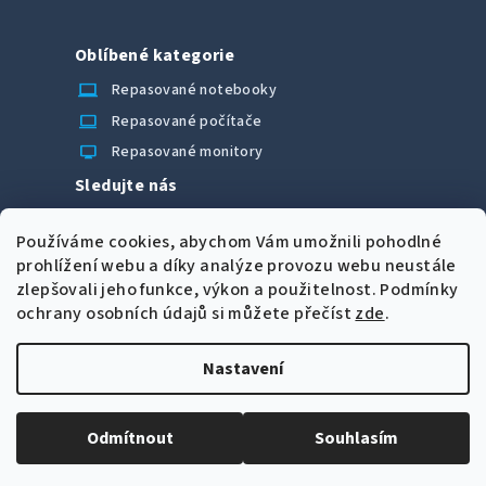
Oblíbené kategorie
laptop_chromebook
Repasované notebooky
computer
Repasované počítače
monitor
Repasované monitory
Sledujte nás
Facebook
Používáme cookies, abychom Vám umožnili pohodlné
Možnosti úhrady
prohlížení webu a díky analýze provozu webu neustále
zlepšovali jeho funkce, výkon a použitelnost.
Podmínky
ochrany osobních údajů si můžete přečíst
zde
.
Nastavení
Z
Copyright 2026
CORRECT Computers spol. s r.o.
. Všechna
á
práva vyhrazena.
Upravit nastavení cookies
Odmítnout
Souhlasím
p
Vytvořil Shoptet
a