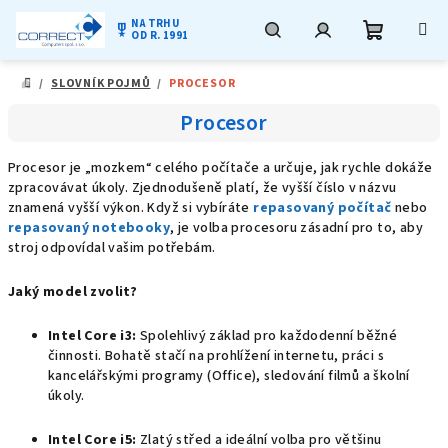
NA TRHU
military_tech
OD R. 1991
Nákupní
Hledat
Přihlášení
Přejít
/
SLOVNÍK POJMŮ
/
PROCESOR
na
DOMŮ
obsah
košík
Procesor
Procesor je „mozkem“ celého počítače a určuje, jak rychle dokáže
zpracovávat úkoly. Zjednodušeně platí, že vyšší číslo v názvu
znamená vyšší výkon. Když si vybíráte
repasovaný počítač
nebo
repasovaný notebooky
, je volba procesoru zásadní pro to, aby
stroj odpovídal vašim potřebám.
Jaký model zvolit?
Intel Core i3:
Spolehlivý základ pro každodenní běžné
činnosti. Bohatě stačí na prohlížení internetu, práci s
kancelářskými programy (Office), sledování filmů a školní
úkoly.
Intel Core i5:
Zlatý střed a ideální volba pro většinu