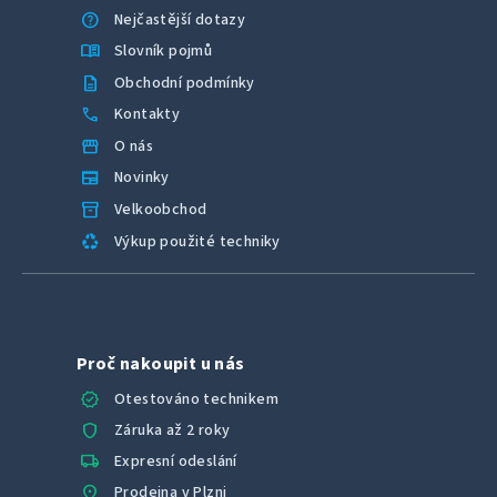
help
Nejčastější dotazy
menu_book
Slovník pojmů
description
Obchodní podmínky
call
Kontakty
storefront
O nás
newspaper
Novinky
inventory_2
Velkoobchod
recycling
Výkup použité techniky
Proč nakoupit u nás
verified
Otestováno technikem
shield
Záruka až 2 roky
local_shipping
Expresní odeslání
location_on
Prodejna v Plzni