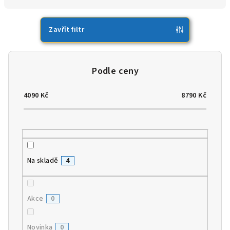
n
í
p
Zavřít filtr
r
o
d
u
4090
Kč
8790
Kč
k
t
ů
Na skladě
4
Akce
0
Novinka
0