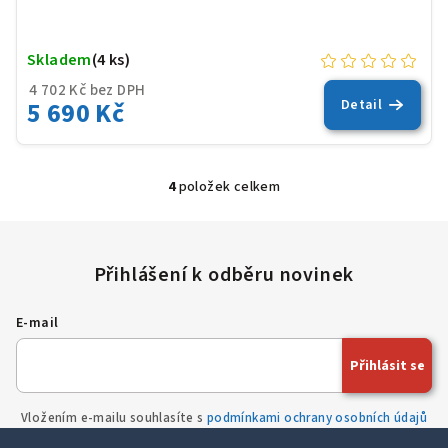
Skladem
(4 ks)
4 702 Kč bez DPH
5 690 Kč
Detail
4
položek celkem
O
v
l
á
d
a
E-mail
c
í
Přihlásit se
p
r
Vložením e-mailu souhlasíte s
podmínkami ochrany osobních údajů
v