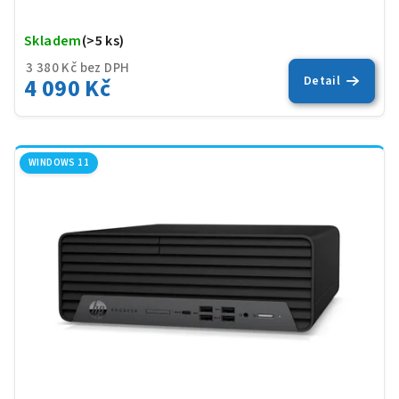
Skladem
(>5 ks)
Prů
hod
3 380 Kč bez DPH
4 090 Kč
Detail
pro
je
5,0
z
5
WINDOWS 11
hvěz