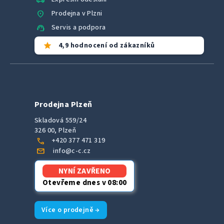
location_on
Prodejna v Plzni
support_agent
Servis a podpora
star
4,9 hodnocení od zákazníků
Prodejna Plzeň
Skladová 559/24
326 00, Plzeň
call
+420 377 471 319
mail
info@c-c.cz
NYNÍ ZAVŘENO
Otevřeme dnes v 08:00
Více o prodejně →