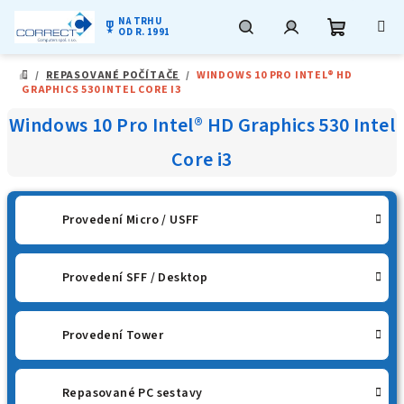
NA TRHU
military_tech
OD R. 1991
Nákupní
Hledat
Přihlášení
Přejít
/
REPASOVANÉ POČÍTAČE
/
WINDOWS 10 PRO INTEL® HD
na
DOMŮ
GRAPHICS 530 INTEL CORE I3
obsah
košík
Windows 10 Pro Intel® HD Graphics 530 Intel
Core i3
Provedení Micro / USFF
Provedení SFF / Desktop
Provedení Tower
Repasované PC sestavy