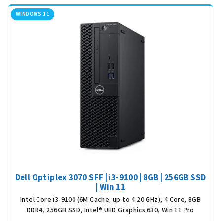
V
ý
WINDOWS 11
p
i
s
p
r
o
d
u
k
t
ů
Dell Optiplex 3070 SFF | i3-9100 | 8GB | 256GB SSD
| Win 11
Intel Core i3-9100 (6M Cache, up to 4.20 GHz), 4 Core, 8GB
DDR4, 256GB SSD, Intel® UHD Graphics 630, Win 11 Pro