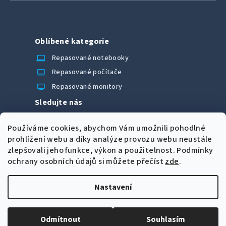
Oblíbené kategorie
laptop_chromebook
Repasované notebooky
computer
Repasované počítače
monitor
Repasované monitory
Sledujte nás
Facebook
Používáme cookies, abychom Vám umožnili pohodlné
Možnosti úhrady
prohlížení webu a díky analýze provozu webu neustále
zlepšovali jeho funkce, výkon a použitelnost.
Podmínky
ochrany osobních údajů si můžete přečíst
zde
.
Nastavení
Z
Copyright 2026
CORRECT Computers spol. s r.o.
. Všechna
á
práva vyhrazena.
Upravit nastavení cookies
Odmítnout
Souhlasím
p