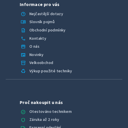
k
Informace pro vás
y
v
help
Nejčastější dotazy
ý
menu_book
Slovník pojmů
p
description
Obchodní podmínky
i
call
Kontakty
s
u
storefront
O nás
newspaper
Novinky
inventory_2
Velkoobchod
recycling
Výkup použité techniky
Proč nakoupit u nás
verified
Otestováno technikem
shield
Záruka až 2 roky
local_shipping
Expresní odeslání