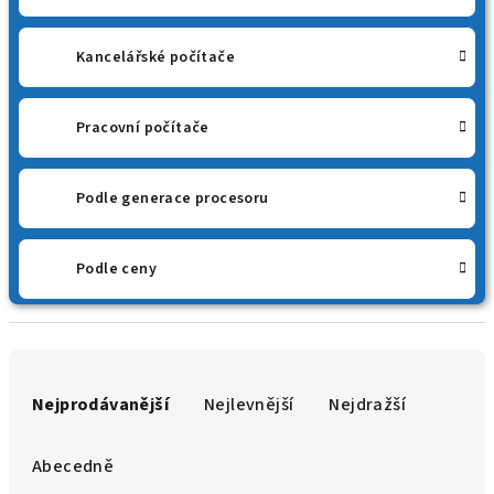
Kancelářské počítače
Pracovní počítače
Podle generace procesoru
Podle ceny
Ř
a
Nejprodávanější
Nejlevnější
Nejdražší
z
e
Abecedně