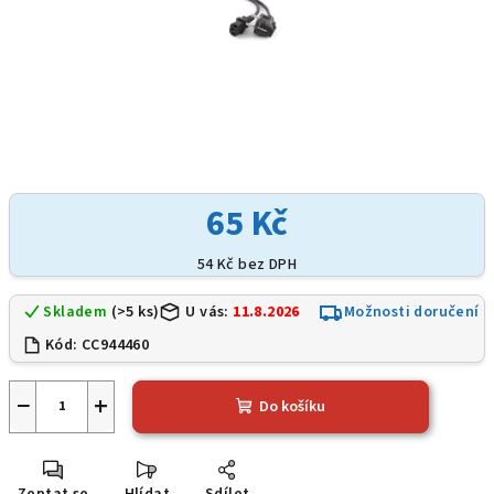
65 Kč
54 Kč bez DPH
Skladem
(>5 ks)
U vás:
11.8.2026
Možnosti doručení
Kód:
CC944460
−
+
Do košíku
Zeptat se
Hlídat
Sdílet