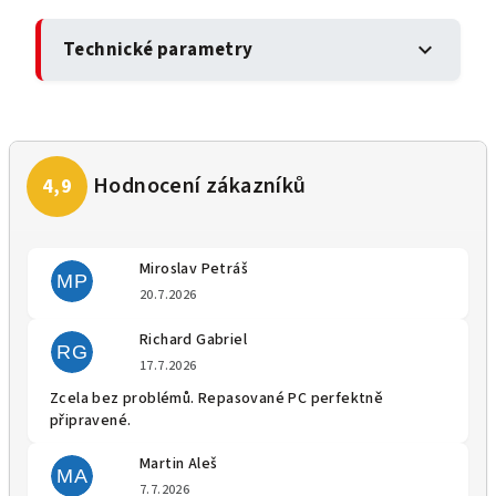
Technické parametry
expand_more
Miroslav Petráš
MP
Hodnocení obchodu je 5 z 5 
20.7.2026
Richard Gabriel
RG
Hodnocení obchodu je 5 z 5 
17.7.2026
Zcela bez problémů. Repasované PC perfektně
připravené.
Martin Aleš
MA
Hodnocení obchodu je 5 z 5 
7.7.2026