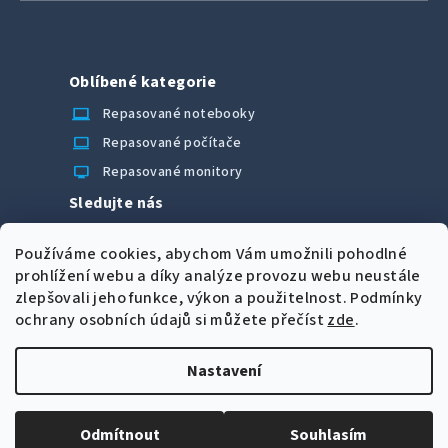
Oblíbené kategorie
laptop_chromebook
Repasované notebooky
computer
Repasované počítače
monitor
Repasované monitory
Sledujte nás
Facebook
Používáme cookies, abychom Vám umožnili pohodlné
Možnosti úhrady
prohlížení webu a díky analýze provozu webu neustále
zlepšovali jeho funkce, výkon a použitelnost.
Podmínky
ochrany osobních údajů si můžete přečíst
zde
.
Nastavení
Z
Copyright 2026
CORRECT Computers spol. s r.o.
. Všechna
á
práva vyhrazena.
Upravit nastavení cookies
Odmítnout
Souhlasím
p