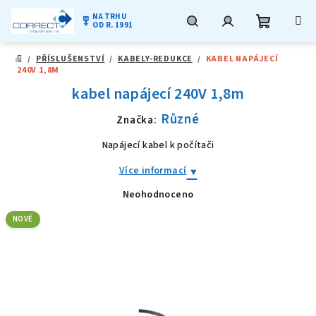
NA TRHU
military_tech
OD R. 1991
Nákupní
Hledat
Přihlášení
Přejít
/
PŘÍSLUŠENSTVÍ
/
KABELY-REDUKCE
/
KABEL NAPÁJECÍ
na
DOMŮ
240V 1,8M
obsah
košík
kabel napájecí 240V 1,8m
Různé
Značka:
Napájecí kabel k počítači
Více informací
Neohodnoceno
Průměrné
hodnocení
produktu
NOVÉ
je
0,0
z
5
hvězdiček.