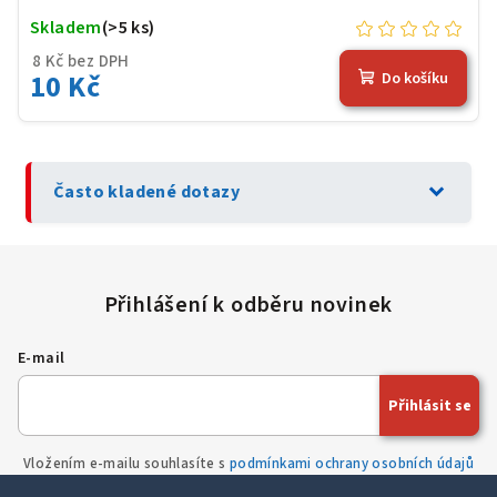
Skladem
(>5 ks)
8 Kč bez DPH
10 Kč
Do košíku
expand_more
Často kladené dotazy
E-mail
Přihlásit se
Vložením e-mailu souhlasíte s
podmínkami ochrany osobních údajů