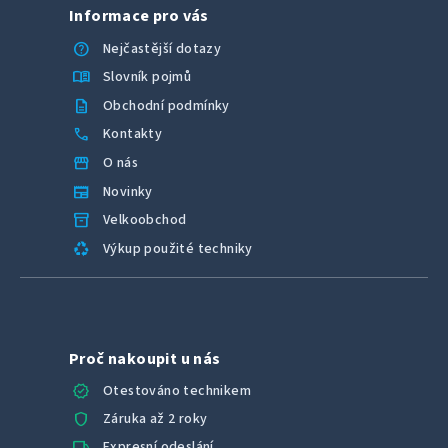
Informace pro vás
help
Nejčastější dotazy
menu_book
Slovník pojmů
description
Obchodní podmínky
call
Kontakty
storefront
O nás
newspaper
Novinky
inventory_2
Velkoobchod
recycling
Výkup použité techniky
Proč nakoupit u nás
verified
Otestováno technikem
shield
Záruka až 2 roky
local_shipping
Expresní odeslání