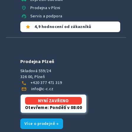
location_on
Prodejna v Plzni
support_agent
Servis a podpora
star
4,9 hodnocení od zákazníků
Prodejna Plzeň
Skladová 559/24
326 00, Plzeň
call
+420 377 471 319
mail
info@c-c.cz
NYNÍ ZAVŘENO
Otevřeme: Pondělí v 08:00
Více o prodejně →