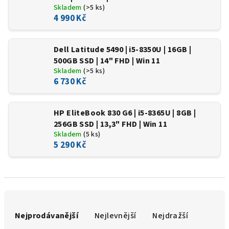
Skladem
(>5 ks)
4 990 Kč
Dell Latitude 5490 | i5-8350U | 16GB |
500GB SSD | 14" FHD | Win 11
Skladem
(>5 ks)
6 730 Kč
HP EliteBook 830 G6 | i5-8365U | 8GB |
256GB SSD | 13,3" FHD | Win 11
Skladem
(5 ks)
5 290 Kč
Ř
a
Nejprodávanější
Nejlevnější
Nejdražší