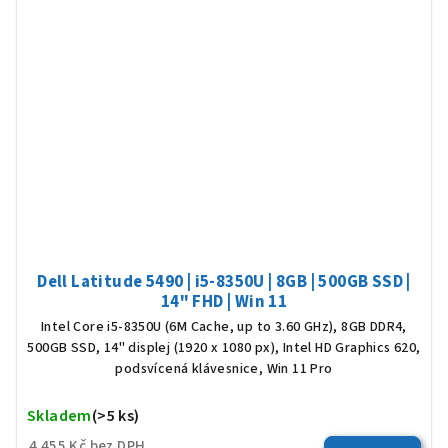
Dell Latitude 5490 | i5-8350U | 8GB | 500GB SSD |
14" FHD | Win 11
Intel Core i5-8350U (6M Cache, up to 3.60 GHz), 8GB DDR4,
500GB SSD, 14" displej (1920 x 1080 px), Intel HD Graphics 620,
podsvícená klávesnice, Win 11 Pro
Skladem
(>5 ks)
Prů
hod
4 455 Kč bez DPH