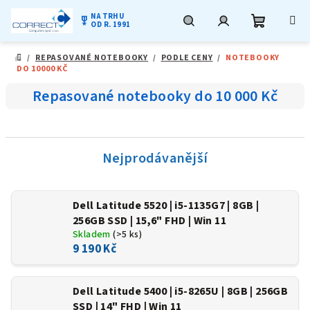
NA TRHU
military_tech
OD R. 1991
Nákupní
Hledat
Přihlášení
Přejít
/
REPASOVANÉ NOTEBOOKY
/
PODLE CENY
/
NOTEBOOKY
na
DOMŮ
DO 10000 KČ
obsah
košík
Repasované notebooky do 10 000 Kč
Nejprodávanější
Dell Latitude 5520 | i5-1135G7 | 8GB |
256GB SSD | 15,6" FHD | Win 11
Skladem
(>5 ks)
9 190 Kč
Dell Latitude 5400 | i5-8265U | 8GB | 256GB
SSD | 14" FHD | Win 11