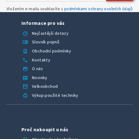
y
v
Vložením e-mailu souhlasíte s
podmínkami ochrany osobních údajů
ý
p
Informace pro vás
i
help
Nejčastější dotazy
s
menu_book
Slovník pojmů
u
description
Obchodní podmínky
call
Kontakty
storefront
O nás
newspaper
Novinky
inventory_2
Velkoobchod
recycling
Výkup použité techniky
Proč nakoupit u nás