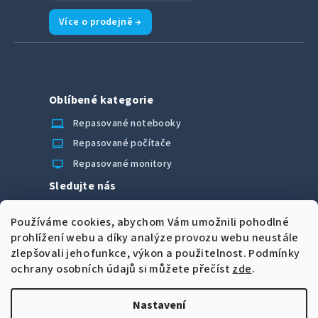
Více o prodejně →
Oblíbené kategorie
laptop_chromebook
Repasované notebooky
computer
Repasované počítače
monitor
Repasované monitory
Sledujte nás
Facebook
Používáme cookies, abychom Vám umožnili pohodlné
Možnosti úhrady
prohlížení webu a díky analýze provozu webu neustále
zlepšovali jeho funkce, výkon a použitelnost.
Podmínky
ochrany osobních údajů si můžete přečíst
zde
.
Nastavení