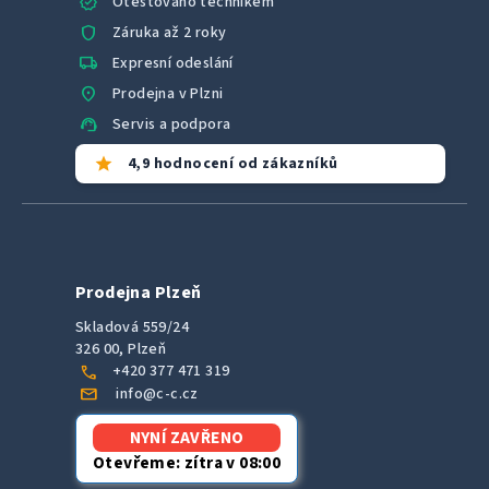
verified
Otestováno technikem
shield
Záruka až 2 roky
local_shipping
Expresní odeslání
location_on
Prodejna v Plzni
support_agent
Servis a podpora
star
4,9 hodnocení od zákazníků
Prodejna Plzeň
Skladová 559/24
326 00, Plzeň
call
+420 377 471 319
mail
info@c-c.cz
NYNÍ ZAVŘENO
Otevřeme: zítra v 08:00