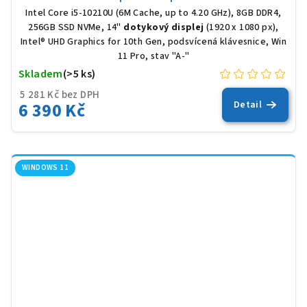
Intel Core i5-10210U (6M Cache, up to 4.20 GHz), 8GB DDR4,
256GB SSD NVMe, 14"
dotykový displej
(1920 x 1080 px),
Intel® UHD Graphics for 10th Gen, podsvícená klávesnice, Win
11 Pro, stav "A-"
Skladem
(>5 ks)
5 281 Kč bez DPH
6 390 Kč
Detail
WINDOWS 11