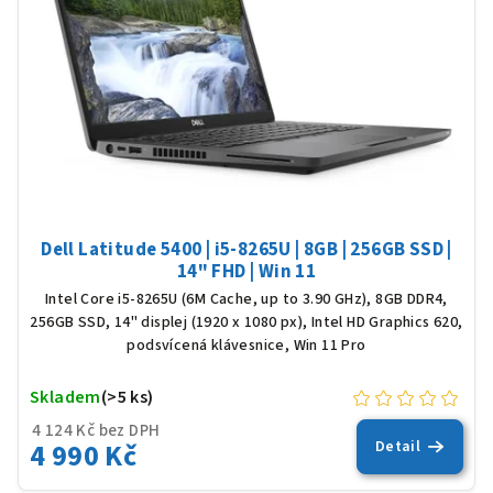
Dell Latitude 5400 | i5-8265U | 8GB | 256GB SSD |
14" FHD | Win 11
Intel Core i5-8265U (6M Cache, up to 3.90 GHz), 8GB DDR4,
256GB SSD, 14" displej (1920 x 1080 px), Intel HD Graphics 620,
podsvícená klávesnice, Win 11 Pro
Skladem
(>5 ks)
4 124 Kč bez DPH
4 990 Kč
Detail