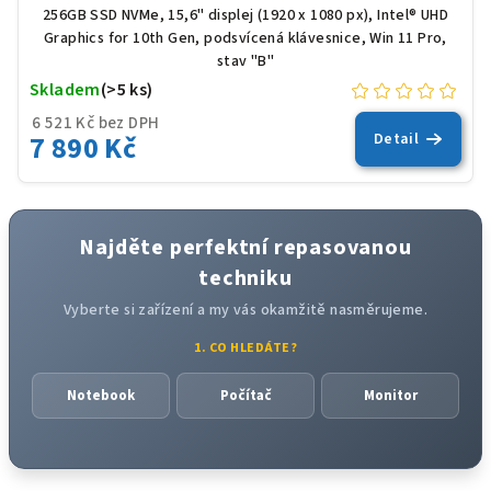
256GB SSD NVMe, 15,6" displej (1920 x 1080 px), Intel® UHD
Graphics for 10th Gen, podsvícená klávesnice, Win 11 Pro,
stav "B"
Skladem
(>5 ks)
6 521 Kč bez DPH
7 890 Kč
Detail
Najděte perfektní repasovanou
techniku
Vyberte si zařízení a my vás okamžitě nasměrujeme.
1. CO HLEDÁTE?
Notebook
Počítač
Monitor