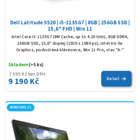
t
ů
Dell Latitude 5520 | i5-1135G7 | 8GB | 256GB SSD |
15,6" FHD | Win 11
Intel Core i5-1135G7 (8M Cache, up to 4.20 GHz), 8GB DDR4,
256GB SSD, 15,6" displej (1920 x 1080 px), Intel Iris Xe
Graphics, podsvícená klávesnice, Win 11 Pro, stav "A-"
Skladem
(>5 ks)
Prů
hod
7 595 Kč bez DPH
9 190 Kč
Detail
pro
je
5,0
z
5
WINDOWS 11
hvěz