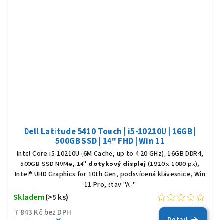
Dell Latitude 5410 Touch | i5-10210U | 16GB |
500GB SSD | 14" FHD | Win 11
Intel Core i5-10210U (6M Cache, up to 4.20 GHz), 16GB DDR4,
500GB SSD NVMe, 14"
dotykový displej
(1920 x 1080 px),
Intel® UHD Graphics for 10th Gen, podsvícená klávesnice, Win
11 Pro, stav "A-"
Skladem
(>5 ks)
7 843 Kč bez DPH
Detail