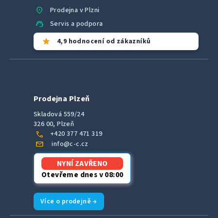
location_on
Prodejna v Plzni
support_agent
Servis a podpora
star
4,9 hodnocení od zákazníků
Prodejna Plzeň
Skladová 559/24
326 00, Plzeň
call
+420 377 471 319
mail
info@c-c.cz
NYNÍ ZAVŘENO
Otevřeme dnes v 08:00
Více o prodejně →