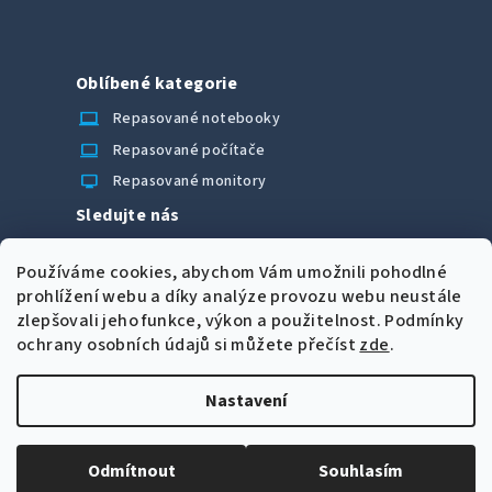
Oblíbené kategorie
laptop_chromebook
Repasované notebooky
computer
Repasované počítače
monitor
Repasované monitory
Sledujte nás
Facebook
Používáme cookies, abychom Vám umožnili pohodlné
Možnosti úhrady
prohlížení webu a díky analýze provozu webu neustále
zlepšovali jeho funkce, výkon a použitelnost.
Podmínky
ochrany osobních údajů si můžete přečíst
zde
.
Nastavení
Z
Copyright 2026
CORRECT Computers spol. s r.o.
. Všechna
á
práva vyhrazena.
Upravit nastavení cookies
Odmítnout
Souhlasím
p