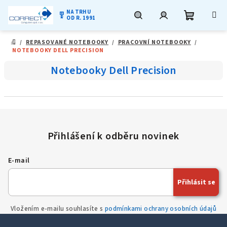
NA TRHU
military_tech
OD R. 1991
Nákupní
Hledat
Přihlášení
Přejít
/
REPASOVANÉ NOTEBOOKY
/
PRACOVNÍ NOTEBOOKY
/
na
DOMŮ
NOTEBOOKY DELL PRECISION
obsah
košík
Notebooky Dell Precision
E-mail
Přihlásit se
Vložením e-mailu souhlasíte s
podmínkami ochrany osobních údajů