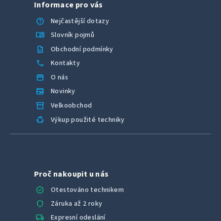
Informace pro vás
help
Nejčastější dotazy
menu_book
Slovník pojmů
description
Obchodní podmínky
call
Kontakty
storefront
O nás
newspaper
Novinky
inventory_2
Velkoobchod
recycling
Výkup použité techniky
Proč nakoupit u nás
verified
Otestováno technikem
shield
Záruka až 2 roky
local_shipping
Expresní odeslání