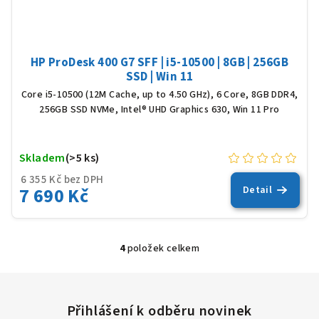
HP ProDesk 400 G7 SFF | i5-10500 | 8GB | 256GB
SSD | Win 11
Core i5-10500 (12M Cache, up to 4.50 GHz), 6 Core, 8GB DDR4,
256GB SSD NVMe, Intel® UHD Graphics 630, Win 11 Pro
Skladem
(>5 ks)
6 355 Kč bez DPH
7 690 Kč
Detail
4
položek celkem
O
v
l
á