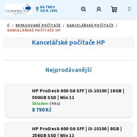
NA TRHU
military_tech
OD R. 1991
Nákupní
Hledat
Přihlášení
Přejít
/
REPASOVANÉ POČÍTAČE
/
KANCELÁŘSKÉ POČÍTAČE
/
na
DOMŮ
KANCELÁŘSKÉ POČÍTAČE HP
obsah
košík
Kancelářské počítače HP
Nejprodávanější
HP ProDesk 600 G6 SFF | i3-10100 | 16GB |
500GB SSD | Win 11
Skladem
(4 ks)
8 790 Kč
HP ProDesk 600 G6 SFF | i3-10100 | 8GB |
256GB SSD | Win 11