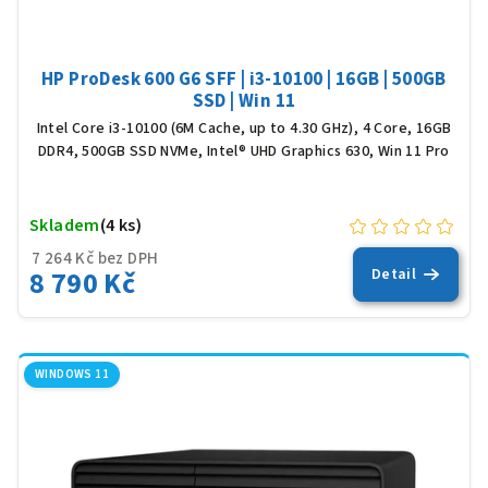
t
ů
HP ProDesk 600 G6 SFF | i3-10100 | 16GB | 500GB
SSD | Win 11
Intel Core i3-10100 (6M Cache, up to 4.30 GHz), 4 Core, 16GB
DDR4, 500GB SSD NVMe, Intel® UHD Graphics 630, Win 11 Pro
Skladem
(4 ks)
7 264 Kč bez DPH
8 790 Kč
Detail
WINDOWS 11