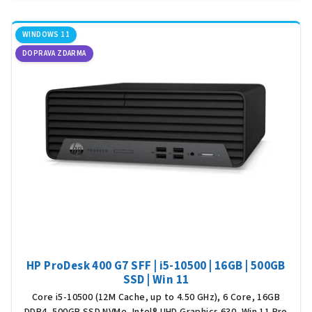
WINDOWS 11
DOPRAVA ZDARMA
HP ProDesk 400 G7 SFF | i5-10500 | 16GB | 500GB
SSD | Win 11
Core i5-10500 (12M Cache, up to 4.50 GHz), 6 Core, 16GB
DDR4, 500GB SSD NVMe, Intel® UHD Graphics 630, Win 11 Pro