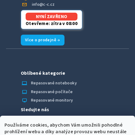
mail
info@c-c.cz
NYNÍ ZAVŘENO
Otevřeme: zítra v 08:00
Více o prodejně →
Oblíbené kategorie
laptop_chromebook
Repasované notebooky
computer
Repasované počítače
monitor
Repasované monitory
Sledujte nás
Facebook
Používáme cookies, abychom Vám umožnili pohodlné
Možnosti úhrady
prohlížení webu a díky analýze provozu webu neustále