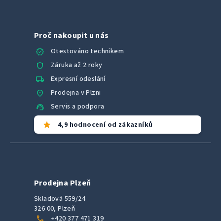
Proč nakoupit u nás
verified
Otestováno technikem
shield
Záruka až 2 roky
local_shipping
Expresní odeslání
location_on
Prodejna v Plzni
support_agent
Servis a podpora
star
4,9 hodnocení od zákazníků
Prodejna Plzeň
Skladová 559/24
326 00, Plzeň
call
+420 377 471 319