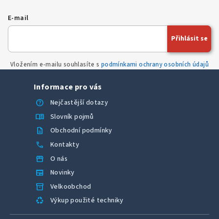
d
a
E-mail
c
í
Přihlásit se
p
r
Vložením e-mailu souhlasíte s
podmínkami ochrany osobních údajů
v
k
Informace pro vás
y
v
help
Nejčastější dotazy
ý
menu_book
Slovník pojmů
p
description
Obchodní podmínky
i
call
Kontakty
s
u
storefront
O nás
newspaper
Novinky
inventory_2
Velkoobchod
recycling
Výkup použité techniky