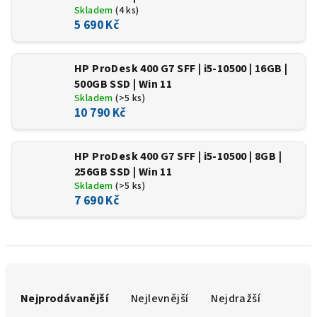
Skladem
(4 ks)
5 690 Kč
HP ProDesk 400 G7 SFF | i5-10500 | 16GB |
500GB SSD | Win 11
Skladem
(>5 ks)
10 790 Kč
HP ProDesk 400 G7 SFF | i5-10500 | 8GB |
256GB SSD | Win 11
Skladem
(>5 ks)
7 690 Kč
Ř
a
Nejprodávanější
Nejlevnější
Nejdražší