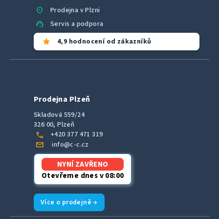
location_on
Prodejna v Plzni
support_agent
Servis a podpora
star
4,9 hodnocení od zákazníků
Prodejna Plzeň
Skladová 559/24
326 00, Plzeň
call
+420 377 471 319
mail
info@c-c.cz
NYNÍ ZAVŘENO
Otevřeme dnes v 08:00
Více o prodejně →