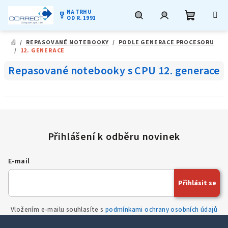
NA TRHU
military_tech
OD R. 1991
Nákupní
Hledat
Přihlášení
Přejít
/
REPASOVANÉ NOTEBOOKY
/
PODLE GENERACE PROCESORU
na
DOMŮ
/
12. GENERACE
obsah
košík
Repasované notebooky s CPU 12. generace
E-mail
Přihlásit se
Vložením e-mailu souhlasíte s
podmínkami ochrany osobních údajů