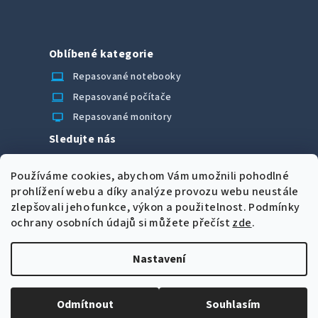
Oblíbené kategorie
laptop_chromebook
Repasované notebooky
computer
Repasované počítače
monitor
Repasované monitory
Sledujte nás
Facebook
Používáme cookies, abychom Vám umožnili pohodlné
Možnosti úhrady
prohlížení webu a díky analýze provozu webu neustále
zlepšovali jeho funkce, výkon a použitelnost.
Podmínky
ochrany osobních údajů si můžete přečíst
zde
.
Nastavení
Z
Copyright 2026
CORRECT Computers spol. s r.o.
. Všechna
á
práva vyhrazena.
Upravit nastavení cookies
Odmítnout
Souhlasím
p