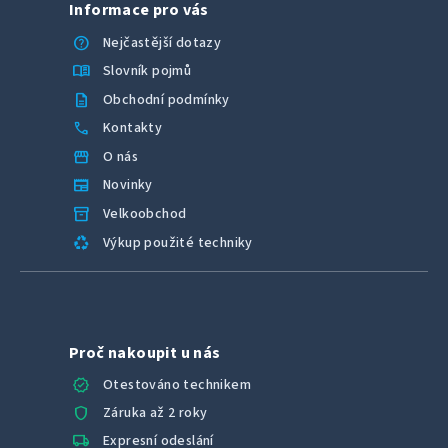
Informace pro vás
help
Nejčastější dotazy
menu_book
Slovník pojmů
description
Obchodní podmínky
call
Kontakty
storefront
O nás
newspaper
Novinky
inventory_2
Velkoobchod
recycling
Výkup použité techniky
Proč nakoupit u nás
verified
Otestováno technikem
shield
Záruka až 2 roky
local_shipping
Expresní odeslání