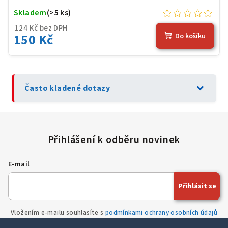
Skladem
(>5 ks)
124 Kč bez DPH
150 Kč
Do košíku
expand_more
Často kladené dotazy
E-mail
Přihlásit se
Vložením e-mailu souhlasíte s
podmínkami ochrany osobních údajů