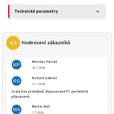
Technické parametry
expand_more
Miroslav Petráš
MP
Hodnocení obchodu je 5 z 5 
20.7.2026
Richard Gabriel
RG
Hodnocení obchodu je 5 z 5 
17.7.2026
Zcela bez problémů. Repasované PC perfektně
připravené.
Martin Aleš
MA
Hodnocení obchodu je 5 z 5 
7.7.2026