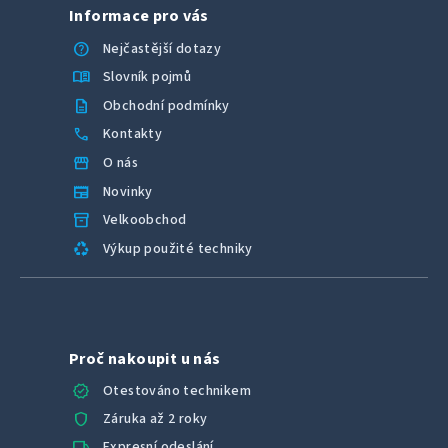
Informace pro vás
help
Nejčastější dotazy
menu_book
Slovník pojmů
description
Obchodní podmínky
call
Kontakty
storefront
O nás
newspaper
Novinky
inventory_2
Velkoobchod
recycling
Výkup použité techniky
Proč nakoupit u nás
verified
Otestováno technikem
shield
Záruka až 2 roky
local_shipping
Expresní odeslání