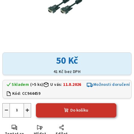
50 Kč
41 Kč bez DPH
Skladem
(>5 ks)
U vás:
11.8.2026
Možnosti doručení
Kód:
CC944459
−
+
Do košíku
Zeptat se
Hlídat
Sdílet