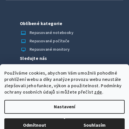
Oblíbené kategorie
laptop_chromebook
Repasované notebooky
computer
Repasované počítače
monitor
Repasované monitory
Sledujte nás
Facebook
Používáme cookies, abychom Vám umožnili pohodlné
Možnosti úhrady
prohlížení webu a díky analýze provozu webu neustále
zlepšovali jeho funkce, výkon a použitelnost.
Podmínky
ochrany osobních údajů si můžete přečíst
zde
.
Nastavení
Z
Copyright 2026
CORRECT Computers spol. s r.o.
. Všechna
á
práva vyhrazena.
Upravit nastavení cookies
Odmítnout
Souhlasím
p