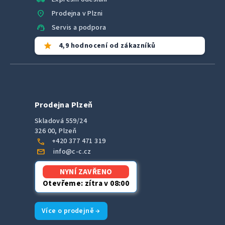
location_on
Prodejna v Plzni
support_agent
Servis a podpora
star
4,9 hodnocení od zákazníků
Prodejna Plzeň
Skladová 559/24
326 00, Plzeň
call
+420 377 471 319
mail
info@c-c.cz
NYNÍ ZAVŘENO
Otevřeme: zítra v 08:00
Více o prodejně →