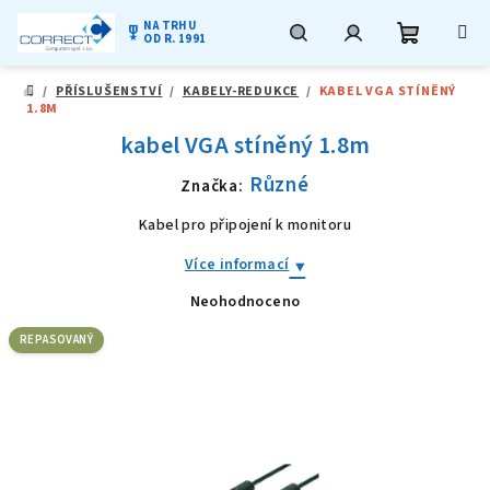
NA TRHU
military_tech
OD R. 1991
Nákupní
Hledat
Přihlášení
Přejít
/
PŘÍSLUŠENSTVÍ
/
KABELY-REDUKCE
/
KABEL VGA STÍNĚNÝ
na
DOMŮ
1.8M
obsah
košík
kabel VGA stíněný 1.8m
Různé
Značka:
Kabel pro připojení k monitoru
Více informací
Neohodnoceno
Průměrné
hodnocení
produktu
REPASOVANÝ
je
0,0
z
5
hvězdiček.