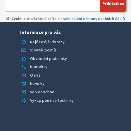
Přihlásit se
Vložením e-mailu souhlasíte s
podmínkami ochrany osobních údajů
Informace pro vás
help
Nejčastější dotazy
menu_book
Slovník pojmů
description
Obchodní podmínky
call
Kontakty
storefront
O nás
newspaper
Novinky
inventory_2
Velkoobchod
recycling
Výkup použité techniky