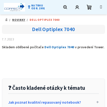
NA TRHU
military_tech
OD R. 1991
Nákupní
Hledat
Přihlášení
Přejít
/
NOVINKY
/
DELL OPTIPLEX 7040
na
DOMŮ
obsah
košík
Dell Optiplex 7040
7.7.2023
Skladem oblíbené počítače
Dell Optiplex 7040
v provedení Tower.
❓ Často kladené otázky k tématu
+
Jak poznat kvalitní repasovaný notebook?