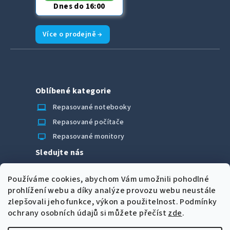
Dnes do 16:00
Více o prodejně →
Oblíbené kategorie
laptop_chromebook
Repasované notebooky
computer
Repasované počítače
monitor
Repasované monitory
Sledujte nás
Facebook
Používáme cookies, abychom Vám umožnili pohodlné
Možnosti úhrady
prohlížení webu a díky analýze provozu webu neustále
zlepšovali jeho funkce, výkon a použitelnost.
Podmínky
ochrany osobních údajů si můžete přečíst
zde
.