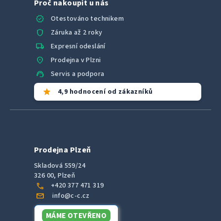
Proč nakoupit u nás
verified
Otestováno technikem
shield
Záruka až 2 roky
local_shipping
Expresní odeslání
location_on
Prodejna v Plzni
support_agent
Servis a podpora
star
4,9 hodnocení od zákazníků
Prodejna Plzeň
Skladová 559/24
326 00, Plzeň
call
+420 377 471 319
mail
info@c-c.cz
MÁME OTEVŘENO