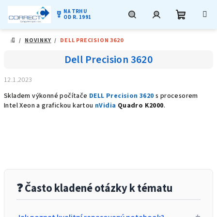
NA TRHU
military_tech
OD R. 1991
Nákupní
Hledat
Přihlášení
Přejít
/
NOVINKY
/
DELL PRECISION 3620
na
DOMŮ
obsah
košík
Dell Precision 3620
12.1.2023
Skladem výkonné počítače
DELL Precision 3620
s procesorem
Intel Xeon a grafickou kartou
nVidia
Quadro K2000
.
❓ Často kladené otázky k tématu