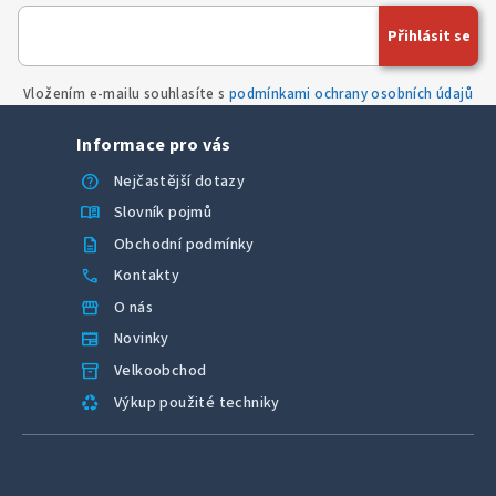
Přihlásit se
Vložením e-mailu souhlasíte s
podmínkami ochrany osobních údajů
Informace pro vás
help
Nejčastější dotazy
menu_book
Slovník pojmů
description
Obchodní podmínky
call
Kontakty
storefront
O nás
newspaper
Novinky
inventory_2
Velkoobchod
recycling
Výkup použité techniky