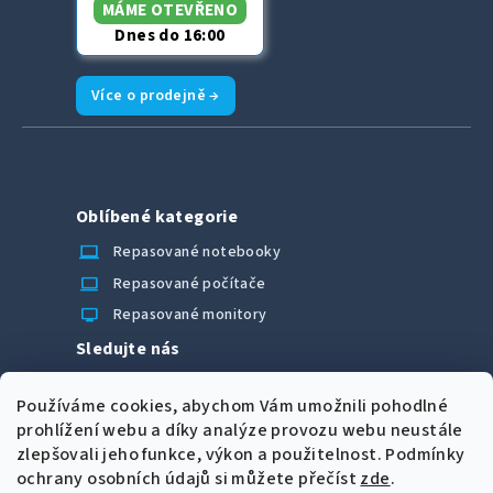
MÁME OTEVŘENO
Dnes do 16:00
Více o prodejně →
Oblíbené kategorie
laptop_chromebook
Repasované notebooky
computer
Repasované počítače
monitor
Repasované monitory
Sledujte nás
Facebook
Používáme cookies, abychom Vám umožnili pohodlné
Možnosti úhrady
prohlížení webu a díky analýze provozu webu neustále
zlepšovali jeho funkce, výkon a použitelnost.
Podmínky
ochrany osobních údajů si můžete přečíst
zde
.