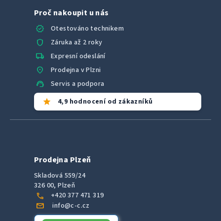
Proč nakoupit u nás
verified
Otestováno technikem
shield
Záruka až 2 roky
local_shipping
Expresní odeslání
location_on
Prodejna v Plzni
support_agent
Servis a podpora
star
4,9 hodnocení od zákazníků
Prodejna Plzeň
Skladová 559/24
326 00, Plzeň
call
+420 377 471 319
mail
info@c-c.cz