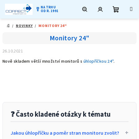
NA TRHU
military_tech
OD R. 1991
Nákupní
Hledat
Přihlášení
Přejít
/
NOVINKY
/
MONITORY 24"
na
DOMŮ
obsah
košík
Monitory 24"
26.10.2021
Nově skladem větší množství monitorů s
úhlopříčkou 24"
.
❓ Často kladené otázky k tématu
+
Jakou úhlopříčku a poměr stran monitoru zvolit?