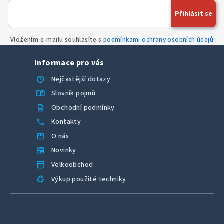
Přihlásit se
Vložením e-mailu souhlasíte s
podmínkami ochrany osobních údajů
Informace pro vás
help
Nejčastější dotazy
menu_book
Slovník pojmů
description
Obchodní podmínky
call
Kontakty
storefront
O nás
newspaper
Novinky
inventory_2
Velkoobchod
recycling
Výkup použité techniky