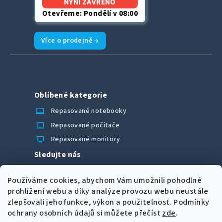
NYNÍ ZAVŘENO
Otevřeme: Pondělí v 08:00
Více o prodejně →
Oblíbené kategorie
laptop_chromebook
Repasované notebooky
computer
Repasované počítače
monitor
Repasované monitory
Sledujte nás
Facebook
Používáme cookies, abychom Vám umožnili pohodlné
Možnosti úhrady
prohlížení webu a díky analýze provozu webu neustále
zlepšovali jeho funkce, výkon a použitelnost.
Podmínky
ochrany osobních údajů si můžete přečíst
zde
.