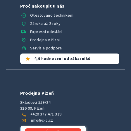
Proč nakoupit u nás
verified
Otestováno technikem
shield
Záruka až 2 roky
local_shipping
Expresní odeslání
location_on
Prodejna v Plzni
support_agent
Servis a podpora
star
4,9 hodnocení od zákazníků
Prodejna Plzeň
Skladová 559/24
326 00, Plzeň
call
+420 377 471 319
mail
info@c-c.cz