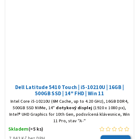
Dell Latitude 5410 Touch | i5-10210U | 16GB |
500GB SSD | 14" FHD | Win 11
Intel Core i5-10210U (6M Cache, up to 4.20 GHz), 16GB DDR4,
500GB SSD NVMe, 14"
dotykový displej
(1920 x 1080 px),
Intel® UHD Graphics for 10th Gen, podsvícená klávesnice, Win
11 Pro, stav "A-"
Skladem
(>5 ks)
7 843 Kč bez DPH