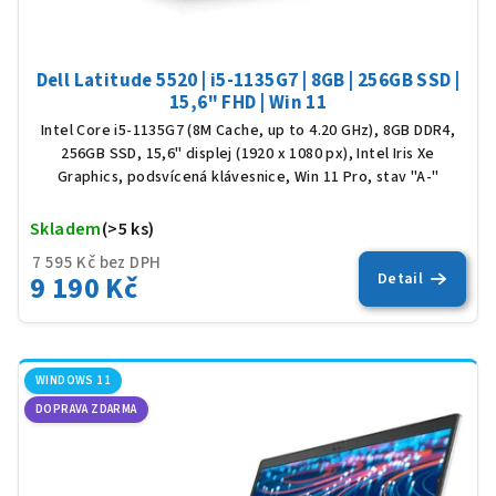
t
ů
Dell Latitude 5520 | i5-1135G7 | 8GB | 256GB SSD |
15,6" FHD | Win 11
Intel Core i5-1135G7 (8M Cache, up to 4.20 GHz), 8GB DDR4,
256GB SSD, 15,6" displej (1920 x 1080 px), Intel Iris Xe
Graphics, podsvícená klávesnice, Win 11 Pro, stav "A-"
Skladem
(>5 ks)
Prů
hod
7 595 Kč bez DPH
9 190 Kč
Detail
pro
je
5,0
z
5
WINDOWS 11
hvěz
DOPRAVA ZDARMA