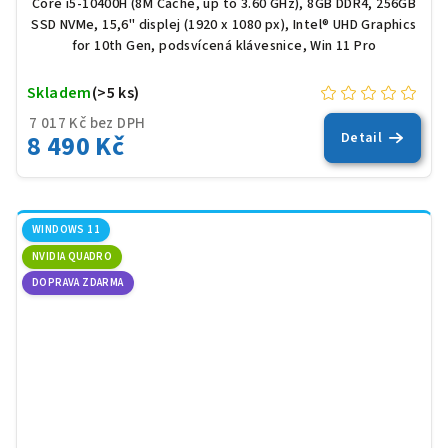
Core i5-10400H (8M Cache, up to 3.60 GHz), 8GB DDR4, 256GB
SSD NVMe, 15,6" displej (1920 x 1080 px), Intel® UHD Graphics
for 10th Gen, podsvícená klávesnice, Win 11 Pro
Skladem
(>5 ks)
7 017 Kč bez DPH
8 490 Kč
Detail
WINDOWS 11
NVIDIA QUADRO
DOPRAVA ZDARMA