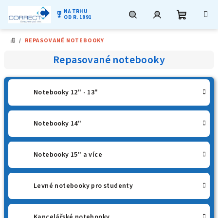
NA TRHU
military_tech
OD R. 1991
Nákupní
Hledat
Přihlášení
Přejít
/
REPASOVANÉ NOTEBOOKY
na
DOMŮ
obsah
košík
Repasované notebooky
Notebooky 12" - 13"
Notebooky 14"
Notebooky 15" a více
Levné notebooky pro studenty
Kancelářské notebooky