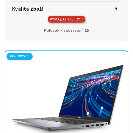
Kvalita zboží
VYMAZAT FILTRY
Položek k zobrazení:
15
V
ý
WINDOWS 11
p
i
s
p
r
o
d
u
k