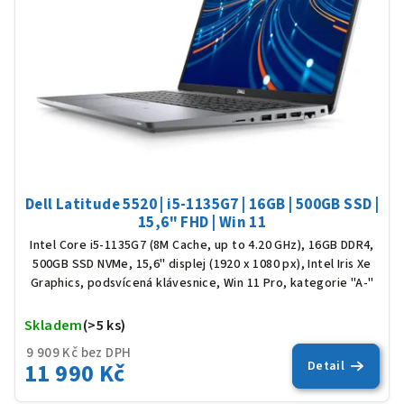
Dell Latitude 5520 | i5-1135G7 | 16GB | 500GB SSD |
15,6" FHD | Win 11
Intel Core i5-1135G7 (8M Cache, up to 4.20 GHz), 16GB DDR4,
500GB SSD NVMe, 15,6" displej (1920 x 1080 px), Intel Iris Xe
Graphics, podsvícená klávesnice, Win 11 Pro, kategorie "A-"
Skladem
(>5 ks)
Prů
hod
9 909 Kč bez DPH
11 990 Kč
Detail
pro
je