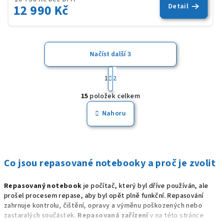
12 990 Kč
Detail
Načíst další 3
S
t
1
2
O
r
15
položek celkem
á
v
n
l
Nahoru
k
á
o
d
v
a
á
n
c
Co jsou repasované notebooky a proč je zvolit
í
í
p
Repasovaný notebook
je počítač, který byl dříve používán, ale
r
prošel procesem repase, aby byl opět plně funkční. Repasování
v
zahrnuje kontrolu, čištění, opravy a výměnu poškozených nebo
k
zastaralých součástek.
Repasovaná zařízení
v na této stránce