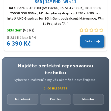
SSD | 14" FHD | Win 11
Intel Core i5-10210U (6M Cache, up to 4.20 GHz), 8GB DDR4,
256GB SSD NVMe, 14"
dotykový displej
(1920 x 1080 px),
Intel® UHD Graphics for 10th Gen, podsvícená klávesnice, Win
11 Pro, stav "A-"
Skladem
(>5 ks)
5 281 Kč bez DPH
6 390 Kč
Detail
Najděte perfektní repasovanou
techniku
Vyberte si zařízení a my vás okamžitě nasměrujeme.
1. CO HLEDÁTE?
Notebook
Počítač
Monitor