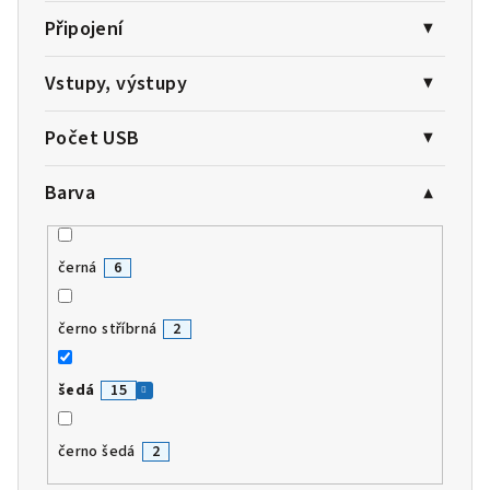
Připojení
Vstupy, výstupy
Počet USB
Barva
černá
6
černo stříbrná
2
šedá
15
černo šedá
2