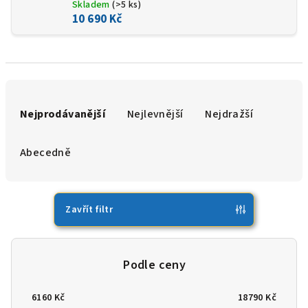
Skladem
(>5 ks)
10 690 Kč
Ř
a
Nejprodávanější
Nejlevnější
Nejdražší
z
e
Abecedně
n
í
p
Zavřít filtr
r
o
d
u
6160
Kč
18790
Kč
k