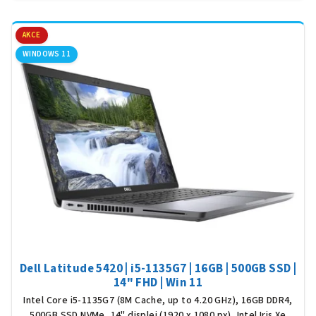
5,0
z
5
AKCE
hvěz
WINDOWS 11
Dell Latitude 5420 | i5-1135G7 | 16GB | 500GB SSD |
14" FHD | Win 11
Intel Core i5-1135G7 (8M Cache, up to 4.20 GHz), 16GB DDR4,
500GB SSD NVMe, 14" displej (1920 x 1080 px), Intel Iris Xe