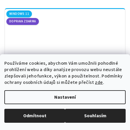
WINDOWS 11
DOPRAVA ZDARMA
Používáme cookies, abychom Vám umožnili pohodlné
prohlížení webu a díky analýze provozu webu neustále
zlepšovali jeho funkce, výkon a použitelnost.
Podmínky
ochrany osobních údajů si můžete přečíst
zde
.
Nastavení
Dell Latitude 5520 | i5-1135G7 | 16GB | 500GB SSD |
15,6" FHD | Win 11
Odmítnout
Souhlasím
Intel Core i5-1135G7 (8M Cache, up to 4.20 GHz), 16GB DDR4,
500GB SSD NVMe, 15,6" displej (1920 x 1080 px), Intel Iris Xe