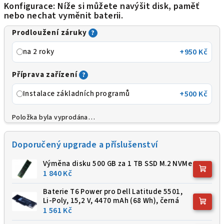
Konfigurace: Níže si můžete navýšit disk, paměť
nebo nechat vyměnit baterii.
A
Prodloužení záruky
?
na 2 roky
+950 Kč
Příprava zařízení
?
Instalace základních programů
+500 Kč
Položka byla vyprodána…
Doporučený upgrade a příslušenství
Výměna disku 500 GB za 1 TB SSD M.2 NVMe
1 840 Kč
Baterie T6 Power pro Dell Latitude 5501,
Li-Poly, 15,2 V, 4470 mAh (68 Wh), černá
1 561 Kč