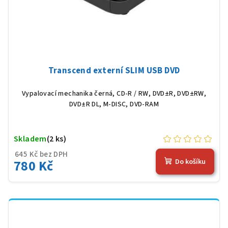
Transcend externí SLIM USB DVD
Vypalovací mechanika černá, CD-R / RW, DVD±R, DVD±RW,
DVD±R DL, M-DISC, DVD-RAM
Skladem
(2 ks)
645 Kč bez DPH
780 Kč
Do košíku