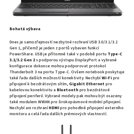
Bohatá výbava
Dnes je samozřejmostí nezbytné rozhraní USB 3.0/3.1/3.2
Gen 1, přičemž je jeden z portů vybaven funkcí
PowerShare. USB je přítomné také v podobě portu
Type-C
3.1/3.2 Gen 2
s podporou výstupu DisplayPort a vybrané
konfigurace dokonce mohou podporovat protokol
Thunderbolt 3 na portu Type-C. Ovšem notebook poskytuje
také řadu dalších možností konektivity. Nechybí
Wi-Fi
pro
připojení k bezdrátovým sítím,
Gigabit Ethernet
pro
kabelovou konektivitu a
Bluetooth
pro bezdrátové
připojení periferií. Vybrané modely pak mohou být osazeny
také modulem WWAN pro širokopásmové mobilní připojení.
Nechybí ani rozhraní
HDMI
pro pohodlné připojení externího
monitoru a celá řada dalších prémiových vlastností.