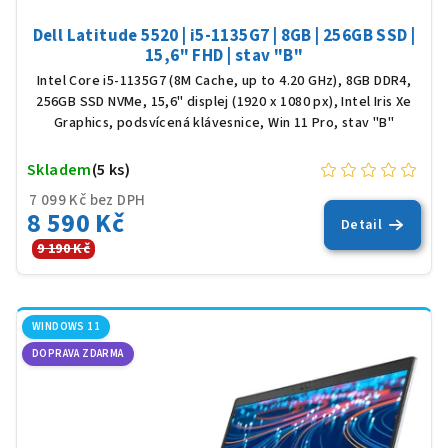
Dell Latitude 5520 | i5-1135G7 | 8GB | 256GB SSD |
15,6" FHD | stav "B"
Intel Core i5-1135G7 (8M Cache, up to 4.20 GHz), 8GB DDR4,
256GB SSD NVMe, 15,6" displej (1920 x 1080 px), Intel Iris Xe
Graphics, podsvícená klávesnice, Win 11 Pro, stav "B"
Skladem
(5 ks)
7 099 Kč bez DPH
8 590 Kč
Detail
9 190 Kč
WINDOWS 11
DOPRAVA ZDARMA