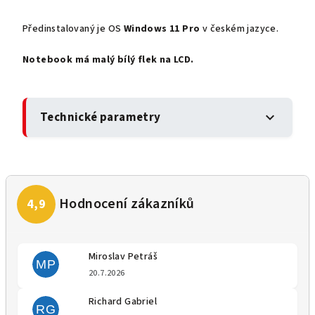
Předinstalovaný je OS
Windows 11 Pro
v českém jazyce.
Notebook má malý bílý flek na LCD.
Technické parametry
expand_more
Miroslav Petráš
MP
Hodnocení obchodu je 5 z 5 
20.7.2026
Richard Gabriel
RG
Hodnocení obchodu je 5 z 5 