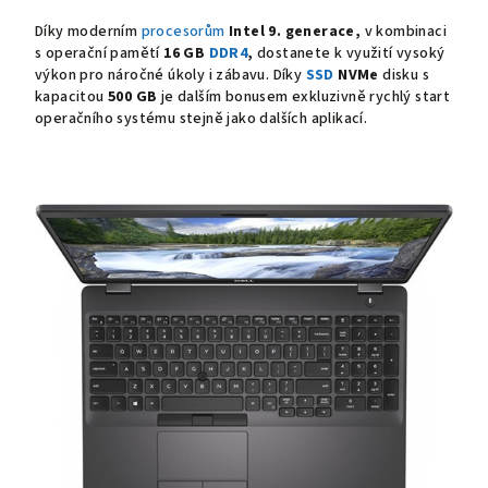
Díky moderním
procesorům
Intel 9. generace,
v kombinaci
s operační pamětí
16 GB
DDR4
,
dostanete k využití vysoký
výkon pro náročné úkoly i zábavu. Díky
SSD
NVMe
disku s
kapacitou
500 GB
je dalším bonusem exkluzivně rychlý start
operačního systému stejně jako dalších aplikací.