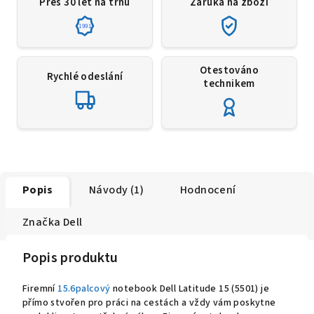
Přes 30 let na trhu
Záruka na zboží
1991
Otestováno
Rychlé odeslání
technikem
Popis
Návody (1)
Hodnocení
Značka
Dell
Popis produktu
Firemní
15.6palcový
notebook Dell Latitude 15 (5501) je
přímo stvořen pro práci na cestách a vždy vám poskytne