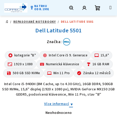
NA TRHU
military_tech
OD R. 1991
Nákupní
Hledat
Přihlášení
Přejít
/
REPASOVANÉ NOTEBOOKY
/
DELL LATITUDE 5501
na
DOMŮ
obsah
Dell Latitude 5501
košík
Značka:
stars
kategorie "B"
memory
Intel Core i5 9. Generace
laptop_mac
15,6"
aspect_ratio
1920 x 1080
keyboard
Numerická klávesnice
hardware
16 GB RAM
save
500 GB SSD NVMe
computer
Win 11 Pro
verified
Záruka 12 měsíců
Intel Core i5-9400H (8M Cache, up to 4.30 GHz), 16GB DDR4, 500GB
SSD NVMe, 15,6" displej (1920 x 1080 px), NVIDIA GeForce MX150 2GB
GDDR5, podsvícená klávesnice, Win 11 Pro, stav "B"
Více informací
Neohodnoceno
Průměrné