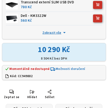
Transcend externí SLIM USB DVD
780 Kč
Dell - KM3322W
560 Kč
Zobrazit vše
10 290 Kč
8 504 Kč
bez DPH
Momentálně nedostupné
Možnosti doručení
Kód:
CC949882
Zeptat se
Hlídat
Sdílet