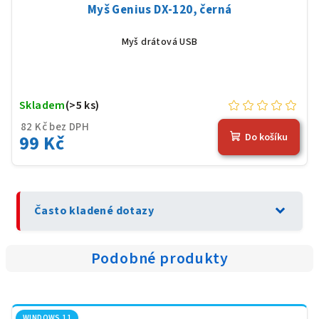
Myš Genius DX-120, černá
Myš drátová USB
Skladem
(>5 ks)
82 Kč bez DPH
99 Kč
Do košíku
expand_more
Často kladené dotazy
Podobné produkty
WINDOWS 11