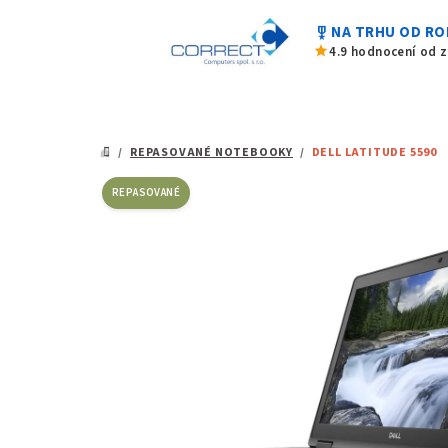
Přejít
military_tech
NA TRHU OD RO
na
star
4.9 hodnocení od 
obsah
/
REPASOVANÉ NOTEBOOKY
/
DELL LATITUDE 5590
DOMŮ
REPASOVANÉ