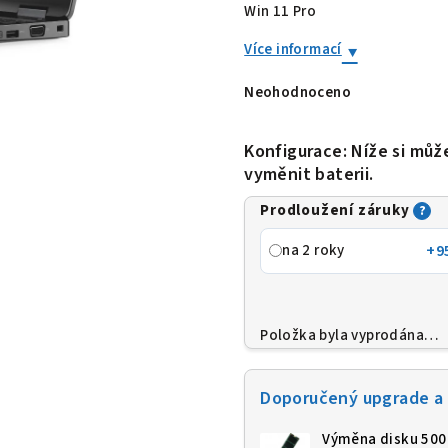
Win 11 Pro
Více informací
Neohodnoceno
Průměrné
hodnocení
produktu
je
Konfigurace: Níže si můž
0,0
vyměnit baterii.
z
5
hvězdiček.
Prodloužení záruky
?
na 2 roky
+9
Položka byla vyprodána…
Doporučený upgrade a 
Výměna disku 500