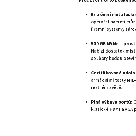
Proč zvolit tuto posíleno
Extrémní multitaski
operační paměti může
firemní systémy záro
500 GB NVMe – prosto
Nabízí dostatek místa
soubory budou otevír
Certifikovaná odoln
armádními testy
MIL
reálném světě.
Plná výbava portů:
O
klasické HDMI a VGA p