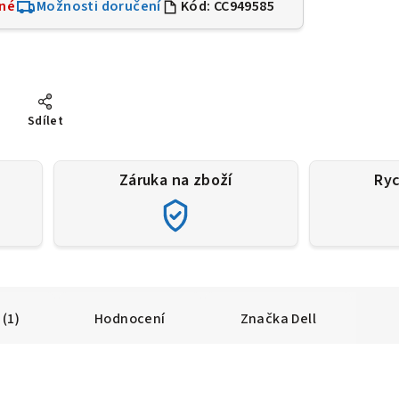
né
Možnosti doručení
Kód:
CC949585
Sdílet
Záruka na zboží
Ryc
(1)
Hodnocení
Značka
Dell