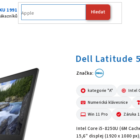
KU 1991
Hledat
Dell
zákazníků
Značka:
Dell Latitude
stars
kategorie "A"
memory
Intel 
keyboard
Numerická klávesnice
hardw
computer
Win 11 Pro
verified
Záruka 1
Intel Core i5-8250U (6M Cach
15,6" displej (1920 x 1080 px