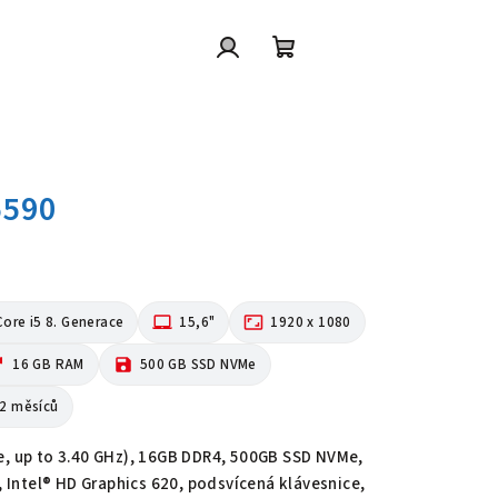
Přihlášení
Nákupní
košík
 5590
Core i5 8. Generace
laptop_mac
15,6"
aspect_ratio
1920 x 1080
are
16 GB RAM
save
500 GB SSD NVMe
2 měsíců
e, up to 3.40 GHz), 16GB DDR4, 500GB SSD NVMe,
), Intel® HD Graphics 620, podsvícená klávesnice,