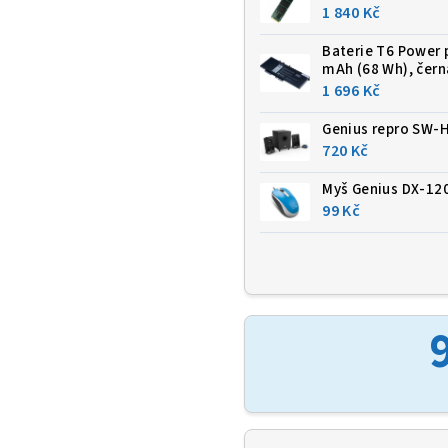
1 840 Kč
Baterie T6 Power p
mAh (68 Wh), čern
1 696 Kč
Genius repro SW-H
720 Kč
Myš Genius DX-12
99 Kč