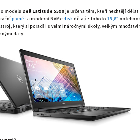
ého modelu
Dell Latitude 5590
je určena těm, kteří nechtějí dělat
rační
paměť
a moderní NVMe
disk
dělají z tohoto
15,6"
noteboo
stroj, který si poradí i s velmi náročnými úkoly, velkým množstv
mnými daty.