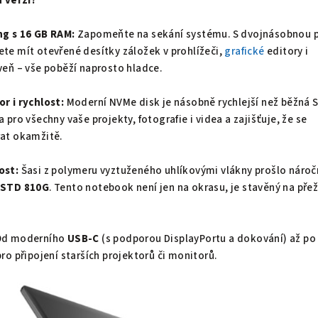
u verzi?
ng s 16 GB RAM:
Zapomeňte na sekání systému. S dvojnásobnou p
te mít otevřené desítky záložek v prohlížeči,
grafické
editory i
veň – vše poběží naprosto hladce.
r i rychlost:
Moderní NVMe disk je násobně rychlejší než běžná 
 pro všechny vaše projekty, fotografie i videa a zajišťuje, že se
at okamžitě.
ost:
Šasi z polymeru vyztuženého uhlíkovými vlákny prošlo náro
-STD 810G
. Tento notebook není jen na okrasu, je stavěný na přeži
d moderního
USB-C
(s podporou DisplayPortu a dokování) až po
ro připojení starších projektorů či monitorů.