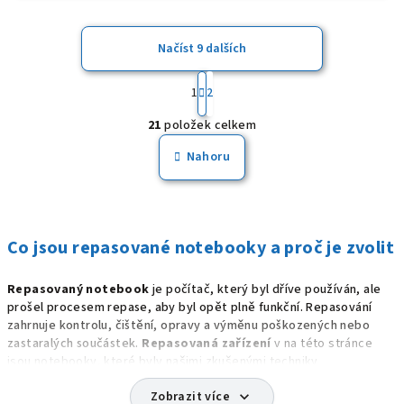
z
5
Načíst 9 dalších
hvěz
S
t
1
2
O
r
21
položek celkem
á
v
n
l
Nahoru
k
á
o
d
v
a
á
n
c
Co jsou repasované notebooky a proč je zvolit
í
í
p
Repasovaný notebook
je počítač, který byl dříve používán, ale
r
prošel procesem repase, aby byl opět plně funkční. Repasování
v
zahrnuje kontrolu, čištění, opravy a výměnu poškozených nebo
k
zastaralých součástek.
Repasovaná zařízení
v na této stránce
y
jsou notebooky, které byly našimi zkušenými techniky
v
zkontrolovány, opraveny a připraveny k dalšímu použití.
Zobrazit více
expand_more
ý