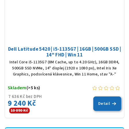
Dell Latitude 5420 | i5-1135G7 | 16GB | 500GB SSD |
14" FHD | Win 11
Intel Core i5-1135G7 (8M Cache, up to 4.20 GHz), 16GB DDR4,
500GB SSD NVMe, 14" displej (1920 x 1080 px), Intel Iris Xe
Graphics, podsvícená klávesnice, Win 11 Home, stav "A-"
Skladem
(>5 ks)
7 636 Kč bez DPH
9 240 Kč
Detail
10 090 Kč