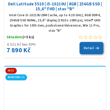
Dell Latitude 5510 | i5-10210U | 8GB | 256GB SSD |
15,6" FHD | stav "B"
Intel Core i5-10210U (6M Cache, up to 4.20 GHz), 8GB DDR4,
256GB SSD NVMe, 15,6" displej (1920 x 1080 px), Intel® UHD
Graphics for 10th Gen, podsvícená klávesnice, Win 11 Pro,
stav "B"
Skladem
(>5 ks)
6 521 Kč bez DPH
7 890 Kč
Detail
AKCE
WINDOWS 11