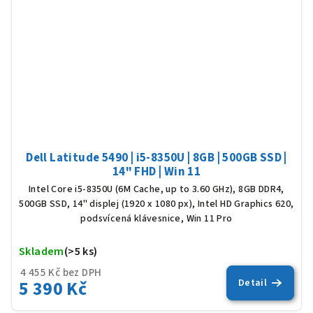
Dell Latitude 5490 | i5-8350U | 8GB | 500GB SSD |
14" FHD | Win 11
Intel Core i5-8350U (6M Cache, up to 3.60 GHz), 8GB DDR4,
500GB SSD, 14" displej (1920 x 1080 px), Intel HD Graphics 620,
podsvícená klávesnice, Win 11 Pro
Skladem
(>5 ks)
Prů
hod
4 455 Kč bez DPH
5 390 Kč
Detail
pro
je
5,0