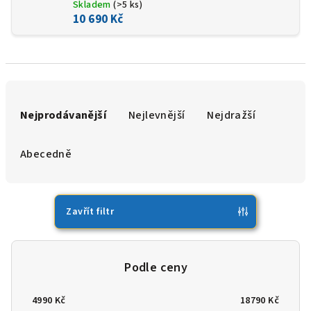
Skladem
(>5 ks)
10 690 Kč
Ř
a
Nejprodávanější
Nejlevnější
Nejdražší
z
e
Abecedně
n
í
p
Zavřít filtr
r
o
d
u
4990
Kč
18790
Kč
k