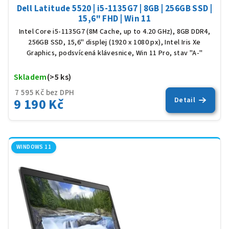
Dell Latitude 5520 | i5-1135G7 | 8GB | 256GB SSD |
15,6" FHD | Win 11
Intel Core i5-1135G7 (8M Cache, up to 4.20 GHz), 8GB DDR4,
256GB SSD, 15,6" displej (1920 x 1080 px), Intel Iris Xe
Graphics, podsvícená klávesnice, Win 11 Pro, stav "A-"
Skladem
(>5 ks)
Prů
hod
7 595 Kč bez DPH
9 190 Kč
Detail
pro
je
5,0
z
5
WINDOWS 11
hvěz