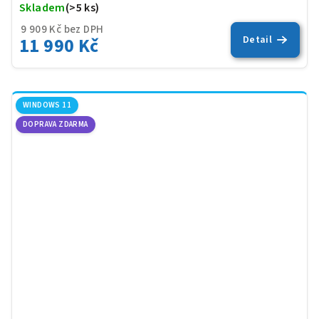
Skladem
(>5 ks)
Prů
hod
9 909 Kč bez DPH
11 990 Kč
Detail
pro
je
5,0
z
5
WINDOWS 11
hvěz
DOPRAVA ZDARMA