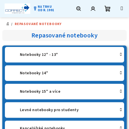
NA TRHU
military_tech
OD R. 1991
Nákupní
Hledat
Přihlášení
Přejít
/
REPASOVANÉ NOTEBOOKY
na
DOMŮ
obsah
košík
Repasované notebooky
Notebooky 12" - 13"
Notebooky 14"
Notebooky 15" a více
Levné notebooky pro studenty
Kancelářské notebooky