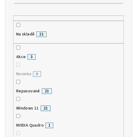
t
ů
Na skladě
21
Akce
3
Novinka
0
Repasované
21
Windows 11
21
NVIDIA Quadro
1