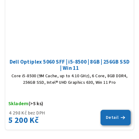
Dell Optiplex 5060 SFF | i5-8500 | 8GB | 256GB SSD
| Win 11
Core i5-8500 (9M Cache, up to 4.10 GHz), 6 Core, 8GB DDR4,
256GB SSD, Intel® UHD Graphics 630, Win 11 Pro
Skladem
(>5 ks)
Prů
hod
4 298 Kč bez DPH
5 200 Kč
Detail
pro
je
5,0
z