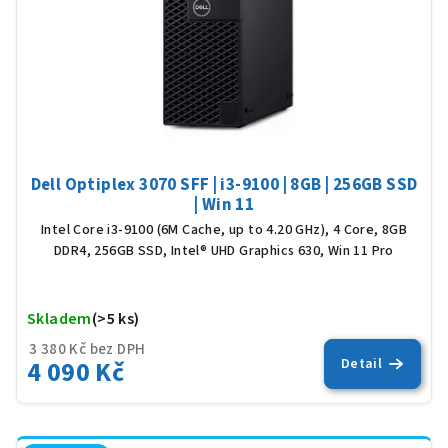
Dell Optiplex 3070 SFF | i3-9100 | 8GB | 256GB SSD
| Win 11
Intel Core i3-9100 (6M Cache, up to 4.20 GHz), 4 Core, 8GB
DDR4, 256GB SSD, Intel® UHD Graphics 630, Win 11 Pro
Skladem
(>5 ks)
Prů
hod
3 380 Kč bez DPH
4 090 Kč
Detail
pro
je
5,0
z
5