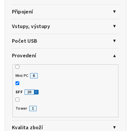
Připojení
Vstupy, výstupy
Počet USB
Provedení
Mini PC
6
SFF
20
Tower
1
Kvalita zboží