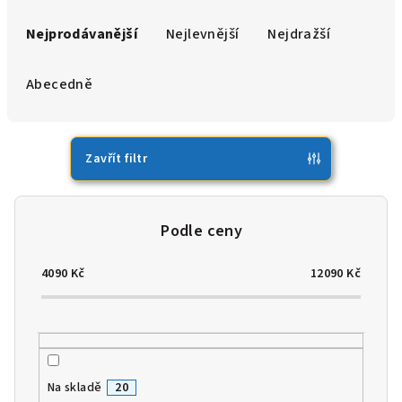
Ř
a
Nejprodávanější
Nejlevnější
Nejdražší
z
e
Abecedně
n
í
p
Zavřít filtr
r
o
d
u
4090
Kč
12090
Kč
k
t
ů
Na skladě
20