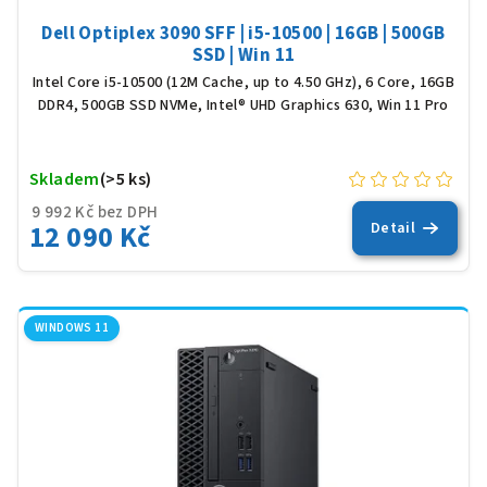
ů
Dell Optiplex 3090 SFF | i5-10500 | 16GB | 500GB
SSD | Win 11
Intel Core i5-10500 (12M Cache, up to 4.50 GHz), 6 Core, 16GB
DDR4, 500GB SSD NVMe, Intel® UHD Graphics 630, Win 11 Pro
Skladem
(>5 ks)
9 992 Kč bez DPH
12 090 Kč
Detail
WINDOWS 11