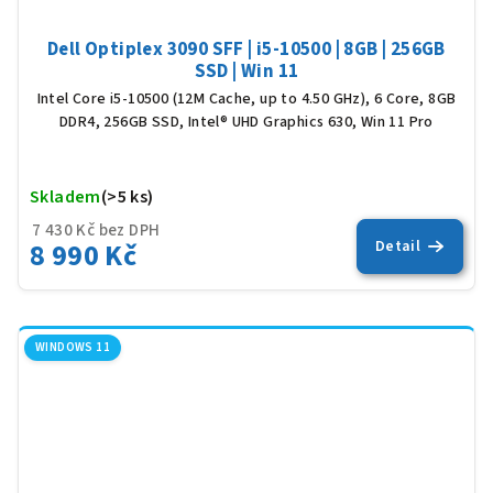
Dell Optiplex 3090 SFF | i5-10500 | 8GB | 256GB
SSD | Win 11
Intel Core i5-10500 (12M Cache, up to 4.50 GHz), 6 Core, 8GB
DDR4, 256GB SSD, Intel® UHD Graphics 630, Win 11 Pro
Skladem
(>5 ks)
Prů
hod
7 430 Kč bez DPH
8 990 Kč
Detail
pro
je
5,0
z
5
WINDOWS 11
hvěz