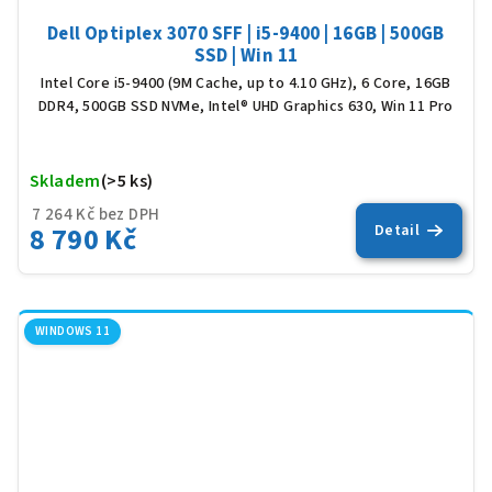
Dell Optiplex 3070 SFF | i5-9400 | 16GB | 500GB
SSD | Win 11
Intel Core i5-9400 (9M Cache, up to 4.10 GHz), 6 Core, 16GB
DDR4, 500GB SSD NVMe, Intel® UHD Graphics 630, Win 11 Pro
Skladem
(>5 ks)
Prů
hod
7 264 Kč bez DPH
8 790 Kč
Detail
pro
je
5,0
z
5
WINDOWS 11
hvěz