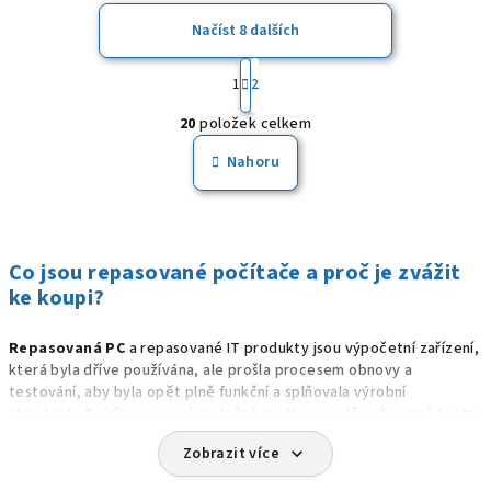
Načíst 8 dalších
S
t
1
2
O
r
20
položek celkem
á
v
n
l
Nahoru
k
á
o
d
v
a
á
n
c
Co jsou repasované počítače a proč je zvážit
í
í
ke koupi?
p
r
Repasovaná PC
a repasované IT produkty jsou výpočetní zařízení,
v
která byla dříve používána, ale prošla procesem obnovy a
k
testování, aby byla opět plně funkční a splňovala výrobní
y
standardy. Pojďme se nyní společně podívat na důvody, proč byste
v
měli zvážit jejich nákup.
Zobrazit více
expand_more
ý
p
Definice a charakteristika repasovaných