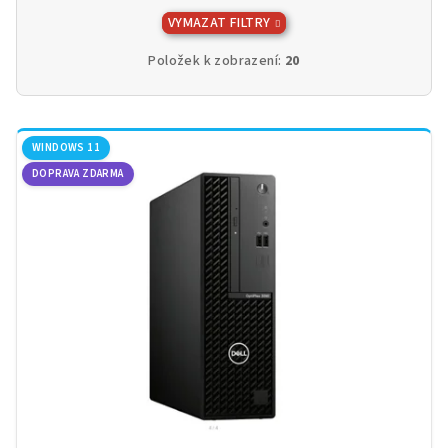
VYMAZAT FILTRY
Položek k zobrazení:
20
V
ý
WINDOWS 11
DOPRAVA ZDARMA
p
i
s
p
r
o
d
u
k
t