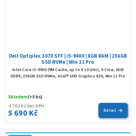
Dell Optiplex 3070 SFF | i5-9400 | 8GB RAM | 256GB
SSD NVMe | Win 11 Pro
Intel Core i5-9400 (9M Cache, up to 4.10 GHz), 6 Core, 8GB
DDR4, 256GB SSD NVMe, Intel® UHD Graphics 630, Win 11 Pro
Skladem
(>5 ks)
Prů
hod
4 702 Kč bez DPH
5 690 Kč
Detail
pro
je
5,0
z
5