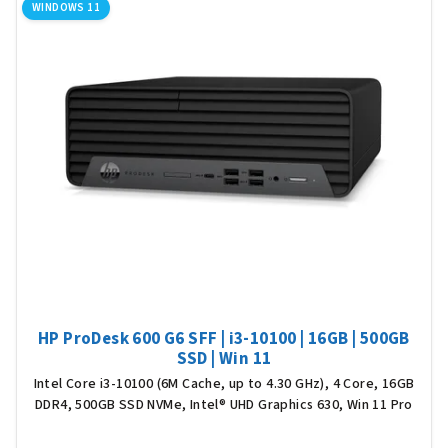
WINDOWS 11
hvěz
HP ProDesk 600 G6 SFF | i3-10100 | 16GB | 500GB
SSD | Win 11
Intel Core i3-10100 (6M Cache, up to 4.30 GHz), 4 Core, 16GB
DDR4, 500GB SSD NVMe, Intel® UHD Graphics 630, Win 11 Pro