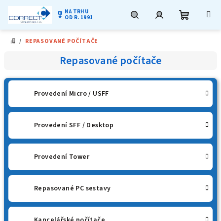
NA TRHU
military_tech
OD R. 1991
Nákupní
Hledat
Přihlášení
Přejít
/
REPASOVANÉ POČÍTAČE
na
DOMŮ
obsah
košík
Repasované počítače
Provedení Micro / USFF
Provedení SFF / Desktop
Provedení Tower
Repasované PC sestavy
Kancelářské počítače