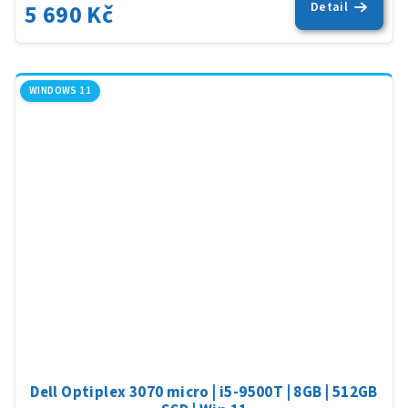
5 690 Kč
Detail
je
5,0
z
5
hvěz
WINDOWS 11
Dell Optiplex 3070 micro | i5-9500T | 8GB | 512GB