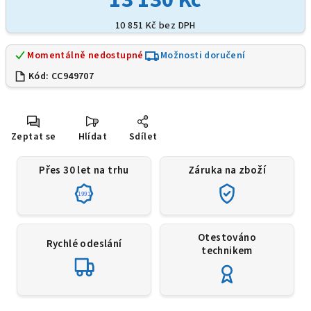
10 851 Kč bez DPH
Momentálně nedostupné
Možnosti doručení
Kód:
CC949707
Zeptat se
Hlídat
Sdílet
Přes 30 let na trhu
Záruka na zboží
1991
Otestováno
Rychlé odeslání
technikem