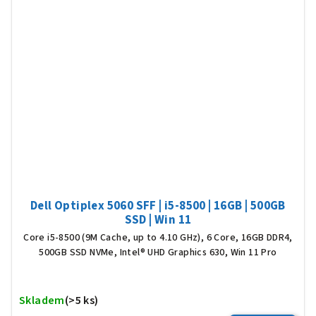
Dell Optiplex 5060 SFF | i5-8500 | 16GB | 500GB
SSD | Win 11
Core i5-8500 (9M Cache, up to 4.10 GHz), 6 Core, 16GB DDR4,
500GB SSD NVMe, Intel® UHD Graphics 630, Win 11 Pro
Skladem
(>5 ks)
Prů
hod