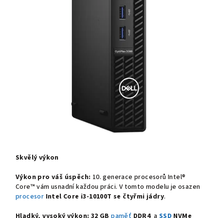
Skvělý výkon
Výkon pro váš úspěch:
10. generace procesorů Intel®
Core™ vám usnadní každou práci. V tomto modelu je osazen
procesor
Intel Core i3-10100T se čtyřmi jádry
.
Hladký, vysoký výkon:
32
GB
paměť
DDR4
a
SSD
NVMe