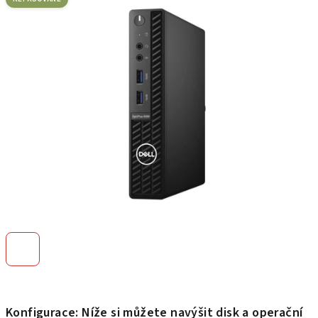
je
0,0
z
5
hvězdiček.
Konfigurace: Níže si můžete navýšit disk a operační