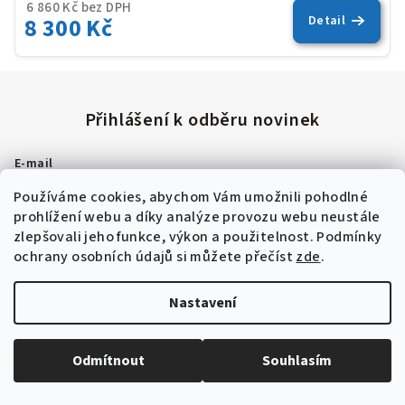
6 860 Kč bez DPH
pro
8 300 Kč
Detail
je
5,0
z
5
hvěz
E-mail
Používáme cookies, abychom Vám umožnili pohodlné
Přihlásit se
prohlížení webu a díky analýze provozu webu neustále
zlepšovali jeho funkce, výkon a použitelnost.
Podmínky
Vložením e-mailu souhlasíte s
podmínkami ochrany osobních údajů
ochrany osobních údajů si můžete přečíst
zde
.
Informace pro vás
Nastavení
help
Nejčastější dotazy
menu_book
Slovník pojmů
Odmítnout
Souhlasím
description
Obchodní podmínky
call
Kontakty