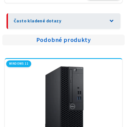
expand_more
Často kladené dotazy
Podobné produkty
WINDOWS 11