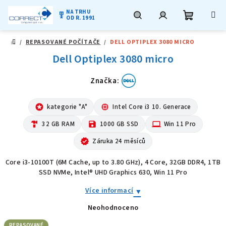
NA TRHU
military_tech
OD R. 1991
Nákupní
Hledat
Přihlášení
Přejít
/
REPASOVANÉ POČÍTAČE
/
DELL OPTIPLEX 3080 MICRO
na
DOMŮ
obsah
Dell Optiplex 3080 micro
košík
Značka:
stars
kategorie "A"
memory
Intel Core i3 10. Generace
hardware
32 GB RAM
save
1000 GB SSD
computer
Win 11 Pro
verified
Záruka 24 měsíců
Core i3-10100T (6M Cache, up to 3.80 GHz), 4 Core, 32GB DDR4, 1TB
SSD NVMe, Intel® UHD Graphics 630, Win 11 Pro
Více informací
Neohodnoceno
Průměrné
hodnocení
produktu
REPASOVANÉ