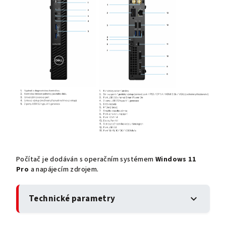
Počítač je dodáván s operačním systémem
Windows 11
Pro
a napájecím zdrojem.
Technické parametry
expand_more