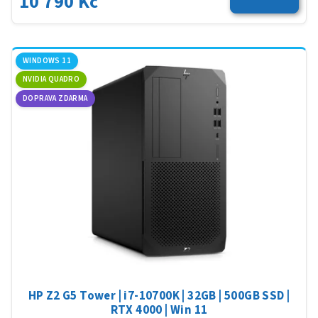
10 790 Kč
WINDOWS 11
NVIDIA QUADRO
DOPRAVA ZDARMA
HP Z2 G5 Tower | i7-10700K | 32GB | 500GB SSD |
RTX 4000 | Win 11