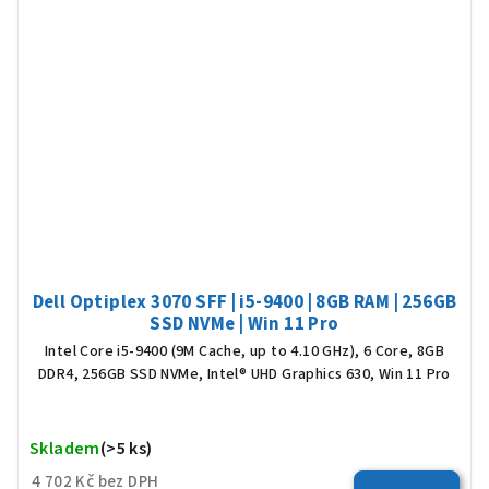
Dell Optiplex 3070 SFF | i5-9400 | 8GB RAM | 256GB
SSD NVMe | Win 11 Pro
Intel Core i5-9400 (9M Cache, up to 4.10 GHz), 6 Core, 8GB
DDR4, 256GB SSD NVMe, Intel® UHD Graphics 630, Win 11 Pro
Skladem
(>5 ks)
Prů
hod
4 702 Kč bez DPH
pro