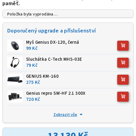
paměť.
Položka byla vyprodána…
Doporučený upgrade a příslušenství
Myš Genius DX-120, černá
99 Kč
Sluchátka C-Tech MHS-03E
79 Kč
GENIUS KM-160
275 Kč
Genius repro SW-HF 2.1 300X
720 Kč
Zobrazit vše
13 130 Kč