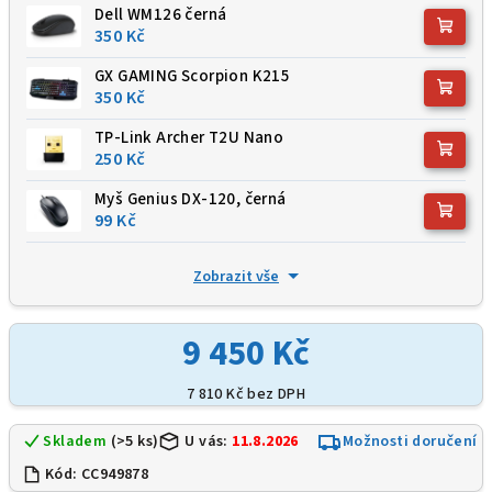
Dell WM126 černá
350 Kč
GX GAMING Scorpion K215
350 Kč
TP-Link Archer T2U Nano
250 Kč
Myš Genius DX-120, černá
99 Kč
Zobrazit vše
9 450 Kč
7 810 Kč
bez DPH
Skladem
(>5 ks)
U vás:
11.8.2026
Možnosti doručení
Kód:
CC949878