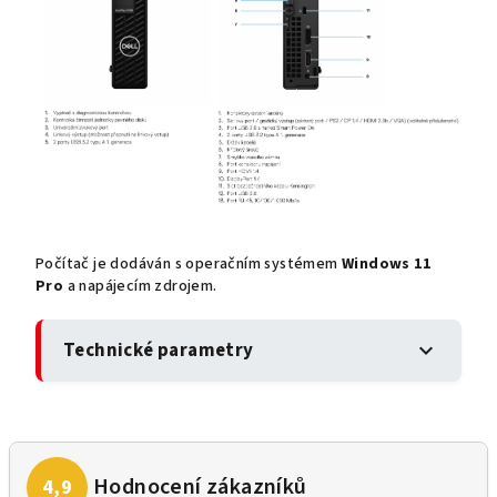
Počítač je dodáván s operačním systémem
Windows 11
Pro
a napájecím zdrojem.
Technické parametry
expand_more