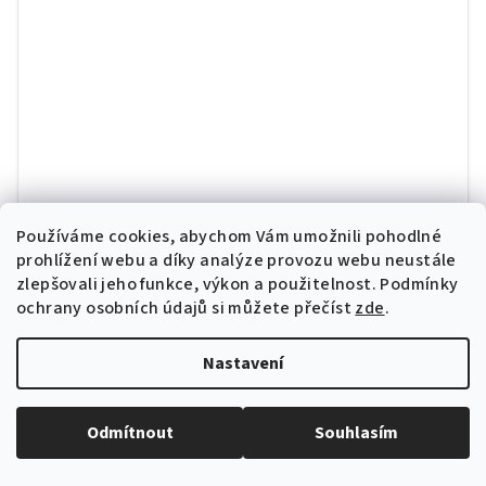
Dell Optiplex 7060 SFF | i5-8400 | 8GB | 256GB SSD
Používáme cookies, abychom Vám umožnili pohodlné
| Win 11
prohlížení webu a díky analýze provozu webu neustále
Intel Core i5-8400 (9M Cache, up to 4.00 GHz), 6 Core, 8GB
zlepšovali jeho funkce, výkon a použitelnost.
Podmínky
DDR4, 256GB SSD, Intel® UHD Graphics 630, Win 11 Pro
ochrany osobních údajů si můžete přečíst
zde
.
Nastavení
Skladem
(4 ks)
4 504 Kč bez DPH
5 450 Kč
Detail
Odmítnout
Souhlasím