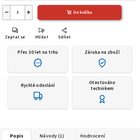
−
+
Do košíku
Zeptat se
Hlídat
Sdílet
Přes 30 let na trhu
Záruka na zboží
1991
Otestováno
Rychlé odeslání
technikem
Popis
Návody (1)
Hodnocení