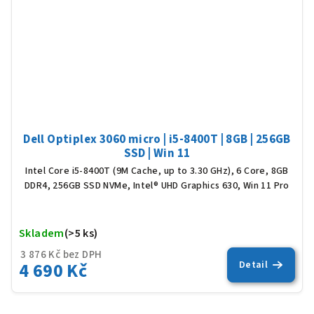
Dell Optiplex 3060 micro | i5-8400T | 8GB | 256GB
SSD | Win 11
Intel Core i5-8400T (9M Cache, up to 3.30 GHz), 6 Core, 8GB
DDR4, 256GB SSD NVMe, Intel® UHD Graphics 630, Win 11 Pro
Skladem
(>5 ks)
Prů
hod
3 876 Kč bez DPH
pro
4 690 Kč
Detail
je
5,0
z
5
hvěz