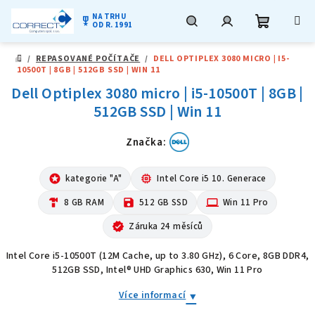
NA TRHU
military_tech
OD R. 1991
Nákupní
Hledat
Přihlášení
Přejít
/
REPASOVANÉ POČÍTAČE
/
DELL OPTIPLEX 3080 MICRO | I5-
na
DOMŮ
10500T | 8GB | 512GB SSD | WIN 11
obsah
košík
Dell Optiplex 3080 micro | i5-10500T | 8GB |
512GB SSD | Win 11
Značka:
stars
kategorie "A"
memory
Intel Core i5 10. Generace
hardware
8 GB RAM
save
512 GB SSD
computer
Win 11 Pro
verified
Záruka 24 měsíců
Intel Core i5-10500T (12M Cache, up to 3.80 GHz), 6 Core, 8GB DDR4,
512GB SSD, Intel® UHD Graphics 630, Win 11 Pro
Více informací