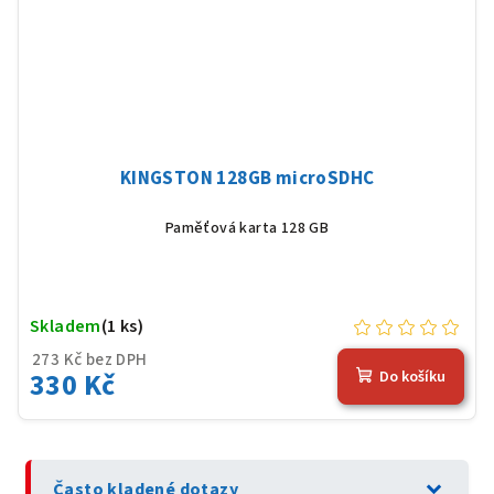
KINGSTON 128GB microSDHC
Paměťová karta 128 GB
Skladem
(1 ks)
273 Kč bez DPH
330 Kč
Do košíku
expand_more
Často kladené dotazy