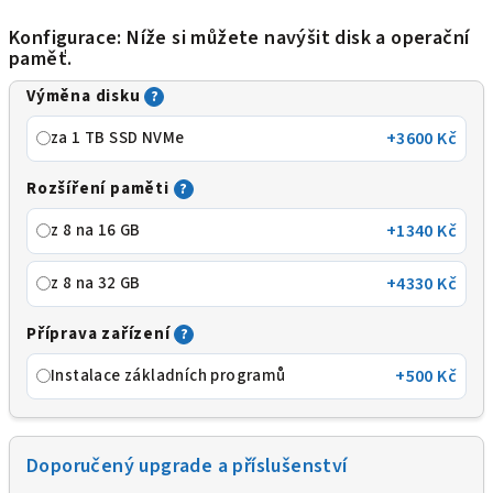
Konfigurace: Níže si můžete navýšit disk a operační
paměť.
Výměna disku
?
za 1 TB SSD NVMe
+3600 Kč
Rozšíření paměti
?
z 8 na 16 GB
+1340 Kč
z 8 na 32 GB
+4330 Kč
Příprava zařízení
?
Instalace základních programů
+500 Kč
Doporučený upgrade a příslušenství