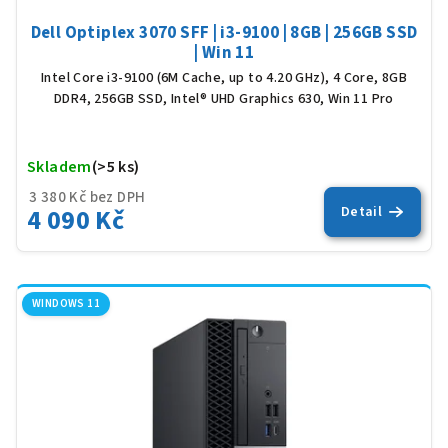
Dell Optiplex 3070 SFF | i3-9100 | 8GB | 256GB SSD
| Win 11
Intel Core i3-9100 (6M Cache, up to 4.20 GHz), 4 Core, 8GB
DDR4, 256GB SSD, Intel® UHD Graphics 630, Win 11 Pro
Skladem
(>5 ks)
Prů
hod
3 380 Kč bez DPH
pro
4 090 Kč
Detail
je
5,0
z
5
hvěz
WINDOWS 11