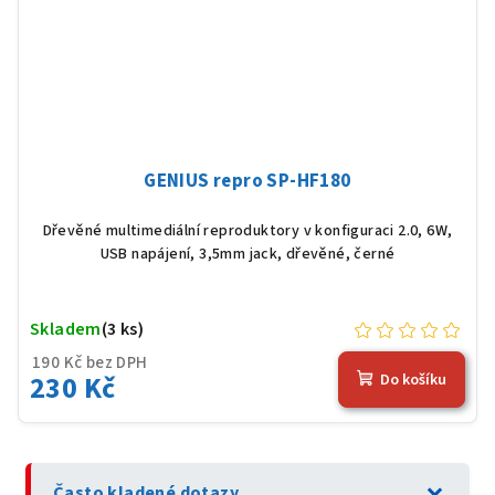
GENIUS repro SP-HF180
Dřevěné multimediální reproduktory v konfiguraci 2.0, 6W,
USB napájení, 3,5mm jack, dřevěné, černé
Skladem
(3 ks)
190 Kč bez DPH
230 Kč
Do košíku
expand_more
Často kladené dotazy