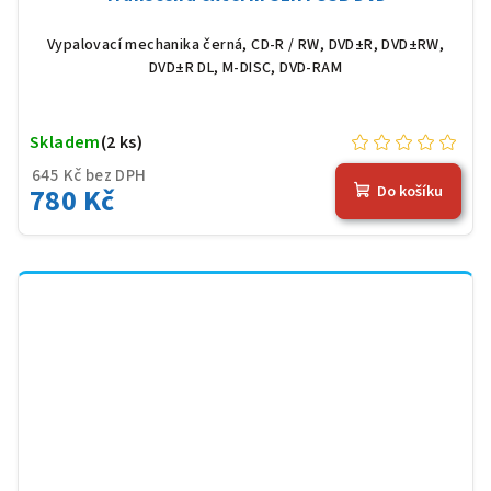
Vypalovací mechanika černá, CD-R / RW, DVD±R, DVD±RW,
DVD±R DL, M-DISC, DVD-RAM
Skladem
(2 ks)
645 Kč bez DPH
780 Kč
Do košíku