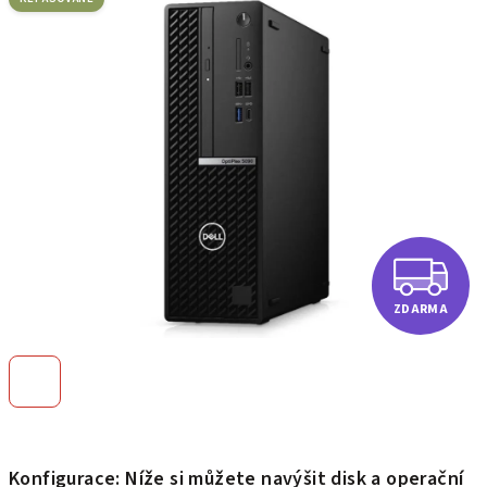
je
0,0
z
5
hvězdiček.
Z
ZDARMA
D
A
R
Konfigurace: Níže si můžete navýšit disk a operační