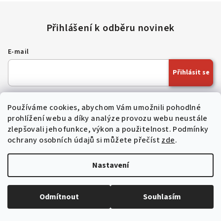
E-mail
Přihlásit se
Vložením e-mailu souhlasíte s
podmínkami ochrany osobních údajů
Používáme cookies, abychom Vám umožnili pohodlné
prohlížení webu a díky analýze provozu webu neustále
Informace pro vás
zlepšovali jeho funkce, výkon a použitelnost.
Podmínky
help
Nejčastější dotazy
ochrany osobních údajů si můžete přečíst
zde
.
menu_book
Slovník pojmů
Nastavení
description
Obchodní podmínky
call
Kontakty
storefront
O nás
Odmítnout
Souhlasím
newspaper
Novinky