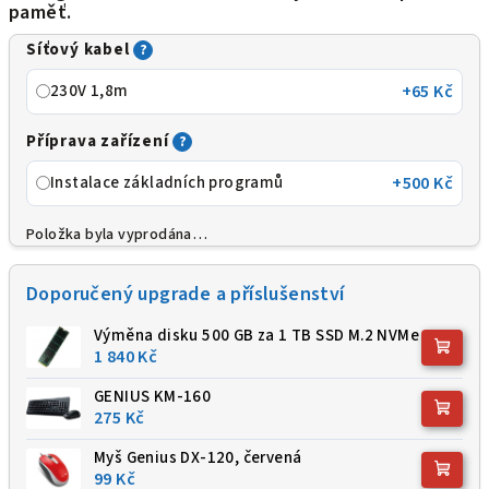
paměť.
A
Síťový kabel
?
230V 1,8m
+65 Kč
Příprava zařízení
?
Instalace základních programů
+500 Kč
Položka byla vyprodána…
Doporučený upgrade a příslušenství
Výměna disku 500 GB za 1 TB SSD M.2 NVMe
1 840 Kč
GENIUS KM-160
275 Kč
Myš Genius DX-120, červená
99 Kč