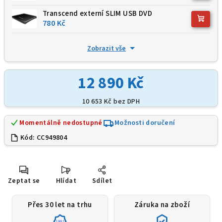
Transcend externí SLIM USB DVD
780 Kč
Zobrazit vše
12 890 Kč
10 653 Kč
bez DPH
Momentálně nedostupné
Možnosti doručení
Kód:
CC949804
Zeptat se
Hlídat
Sdílet
Přes 30 let na trhu
Záruka na zboží
1991