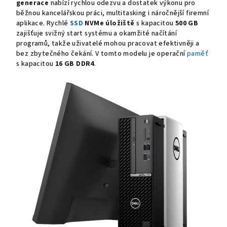
generace
nabízí rychlou odezvu a dostatek výkonu pro
běžnou kancelářskou práci, multitasking i náročnější firemní
aplikace. Rychlé
SSD
NVMe úložiště
s kapacitou
500 GB
zajišťuje svižný start systému a okamžité načítání
programů, takže uživatelé mohou pracovat efektivněji a
bez zbytečného čekání. V tomto modelu je operační
paměť
s kapacitou
16 GB DDR4
.