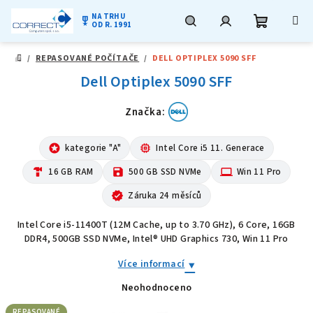
NA TRHU
military_tech
OD R. 1991
Nákupní
Hledat
Přihlášení
Přejít
/
REPASOVANÉ POČÍTAČE
/
DELL OPTIPLEX 5090 SFF
na
DOMŮ
obsah
Dell Optiplex 5090 SFF
košík
Značka:
stars
kategorie "A"
memory
Intel Core i5 11. Generace
hardware
16 GB RAM
save
500 GB SSD NVMe
computer
Win 11 Pro
verified
Záruka 24 měsíců
Intel Core i5-11400T (12M Cache, up to 3.70 GHz), 6 Core, 16GB
DDR4, 500GB SSD NVMe, Intel® UHD Graphics 730, Win 11 Pro
Více informací
Neohodnoceno
Průměrné
hodnocení
produktu
REPASOVANÉ