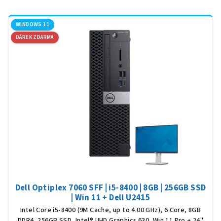
V
ý
WINDOWS 11
DÁREK ZDARMA
p
i
s
p
r
o
d
u
k
t
ů
Dell Optiplex 7060 SFF | i5-8400 | 8GB | 256GB SSD
| Win 11 + Dell U2415
Intel Core i5-8400 (9M Cache, up to 4.00 GHz), 6 Core, 8GB
DDR4, 256GB SSD, Intel® UHD Graphics 630, Win 11 Pro + 24"