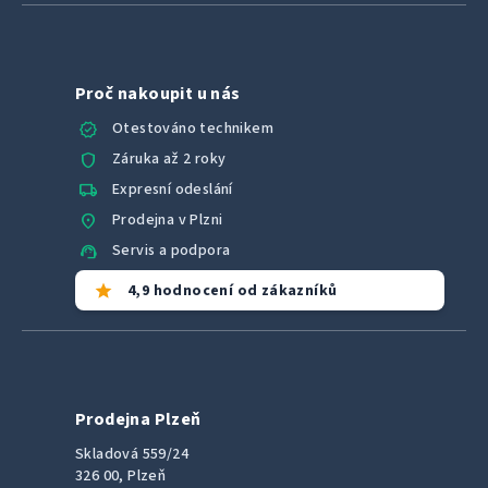
Proč nakoupit u nás
verified
Otestováno technikem
shield
Záruka až 2 roky
local_shipping
Expresní odeslání
location_on
Prodejna v Plzni
support_agent
Servis a podpora
star
4,9 hodnocení od zákazníků
Prodejna Plzeň
Skladová 559/24
326 00, Plzeň