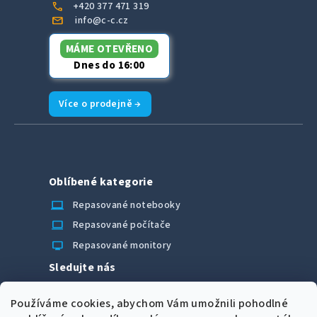
call
+420 377 471 319
mail
info@c-c.cz
MÁME OTEVŘENO
Dnes do 16:00
Více o prodejně →
Oblíbené kategorie
laptop_chromebook
Repasované notebooky
computer
Repasované počítače
monitor
Repasované monitory
Sledujte nás
Facebook
Používáme cookies, abychom Vám umožnili pohodlné
Možnosti úhrady