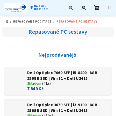
NA TRHU
military_tech
OD R. 1991
Nákupní
Hledat
Přihlášení
Přejít
/
REPASOVANÉ POČÍTAČE
/
REPASOVANÉ PC SESTAVY
na
DOMŮ
obsah
košík
Repasované PC sestavy
Nejprodávanější
Dell Optiplex 7060 SFF | i5-8400 | 8GB |
256GB SSD | Win 11 + Dell U2415
Skladem
(4 ks)
7 840 Kč
Dell Optiplex 3070 SFF | i3-9100 | 8GB |
256GB SSD | Win 11 + Dell U2415
Skladem
(>5 ks)