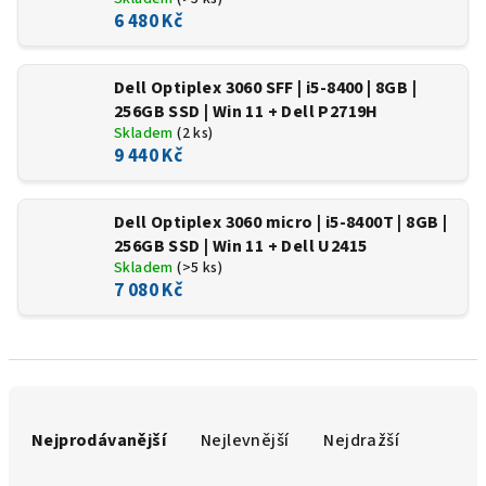
6 480 Kč
Dell Optiplex 3060 SFF | i5-8400 | 8GB |
256GB SSD | Win 11 + Dell P2719H
Skladem
(2 ks)
9 440 Kč
Dell Optiplex 3060 micro | i5-8400T | 8GB |
256GB SSD | Win 11 + Dell U2415
Skladem
(>5 ks)
7 080 Kč
Ř
a
Nejprodávanější
Nejlevnější
Nejdražší
z