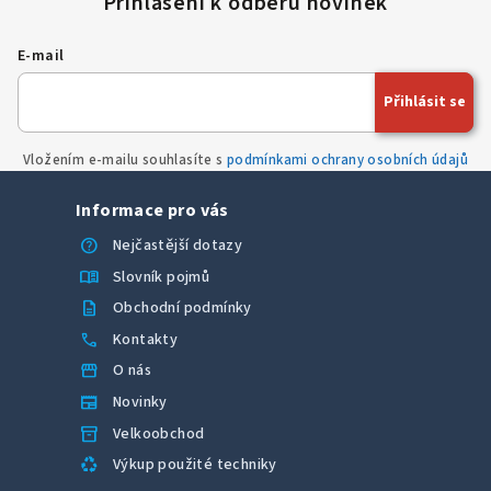
d
a
E-mail
c
í
Přihlásit se
p
r
Vložením e-mailu souhlasíte s
podmínkami ochrany osobních údajů
v
k
Informace pro vás
y
v
help
Nejčastější dotazy
ý
menu_book
Slovník pojmů
p
description
Obchodní podmínky
i
call
Kontakty
s
u
storefront
O nás
newspaper
Novinky
inventory_2
Velkoobchod
recycling
Výkup použité techniky