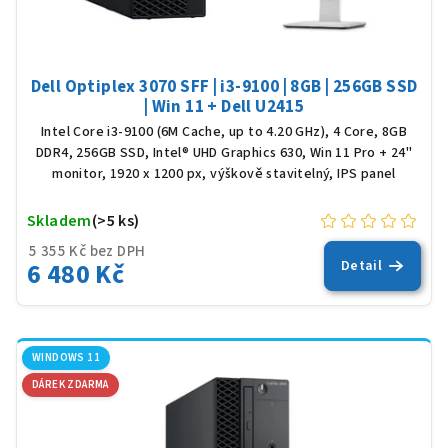
Dell Optiplex 3070 SFF | i3-9100 | 8GB | 256GB SSD
| Win 11 + Dell U2415
Intel Core i3-9100 (6M Cache, up to 4.20 GHz), 4 Core, 8GB
DDR4, 256GB SSD, Intel® UHD Graphics 630, Win 11 Pro + 24"
monitor, 1920 x 1200 px, výškově stavitelný, IPS panel
Skladem
(>5 ks)
5 355 Kč bez DPH
6 480 Kč
Detail
WINDOWS 11
DÁREK ZDARMA