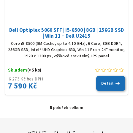
Dell Optiplex 5060 SFF | i5-8500 | 8GB | 256GB SSD
| Win 11 + Dell U2415
Core i5-8500 (9M Cache, up to 4.10 GHz), 6 Core, 8GB DDR4,
256GB SSD, Intel® UHD Graphics 630, Win 11 Pro + 24" monitor,
1920 x 1200 px, výškově stavitelný, IPS panel
Skladem
(>5 ks)
6 273 Kč bez DPH
7 590 Kč
Detail
5
položek celkem
O
v
l
á