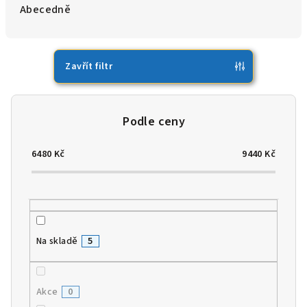
e
Abecedně
n
í
p
Zavřít filtr
r
o
d
u
6480
Kč
9440
Kč
k
t
ů
Na skladě
5
Akce
0