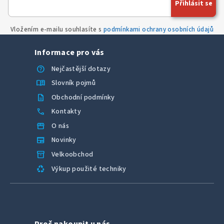
Přihlásit se
Vložením e-mailu souhlasíte s
podmínkami ochrany osobních údajů
Informace pro vás
help
Nejčastější dotazy
menu_book
Slovník pojmů
description
Obchodní podmínky
call
Kontakty
storefront
O nás
newspaper
Novinky
inventory_2
Velkoobchod
recycling
Výkup použité techniky
Proč nakoupit u nás