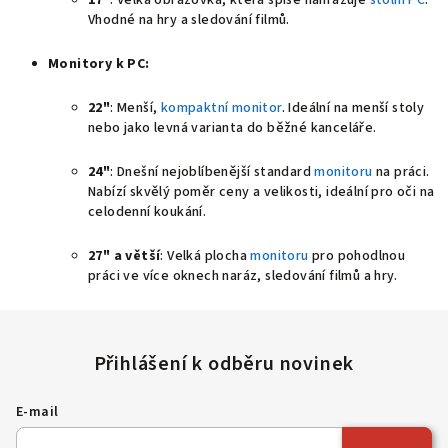
17"
: Velká obrazovka, která spíše nahrazuje
stolní PC
.
Vhodné na hry a sledování filmů.
Monitory k PC:
22"
: Menší,
kompaktní monitor
. Ideální na menší stoly
nebo jako levná varianta do běžné kanceláře.
24"
: Dnešní nejoblíbenější standard
monitoru
na práci.
Nabízí skvělý poměr ceny a velikosti, ideální pro oči na
celodenní koukání.
27" a větší
: Velká plocha
monitoru
pro pohodlnou
práci ve více oknech naráz, sledování filmů a hry.
E-mail