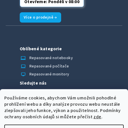
Otevřeme: Pondělí v 08:00
Více o prodejně →
Oblíbené kategorie
laptop_chromebook
Repasované notebooky
computer
Repasované počítače
monitor
Repasované monitory
Sledujte nás
Facebook
Používáme cookies, abychom Vám umožnili pohodlné
Možnosti úhrady
prohlížení webu a díky analýze provozu webu neustále
zlepšovali jeho funkce, výkon a použitelnost.
Podmínky
ochrany osobních údajů si můžete přečíst
zde
.