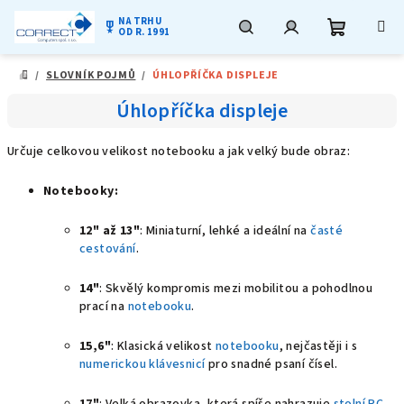
NA TRHU
military_tech
OD R. 1991
Nákupní
Hledat
Přihlášení
Přejít
/
SLOVNÍK POJMŮ
/
ÚHLOPŘÍČKA DISPLEJE
na
DOMŮ
obsah
košík
Úhlopříčka displeje
Určuje celkovou velikost notebooku a jak velký bude obraz:
Notebooky:
12" až 13"
: Miniaturní, lehké a ideální na
časté
cestování
.
14"
: Skvělý kompromis mezi mobilitou a pohodlnou
prací na
notebooku
.
15,6"
: Klasická velikost
notebooku
, nejčastěji i s
numerickou klávesnicí
pro snadné psaní čísel.