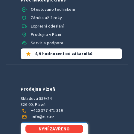
verified
Otestováno technikem
shield
Záruka až 2 roky
local_shipping
Expresní odeslání
location_on
Prodejna v Plzni
support_agent
Servis a podpora
star
4,9 hodnocení od zákazníků
Prodejna Plzeň
Skladová 559/24
326 00, Plzeň
call
+420 377 471 319
mail
info@c-c.cz
NYNÍ ZAVŘENO