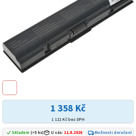
hvězdiček.
1 358 Kč
1 122 Kč bez DPH
Skladem
(>5 ks)
U vás:
11.8.2026
Možnosti doručení