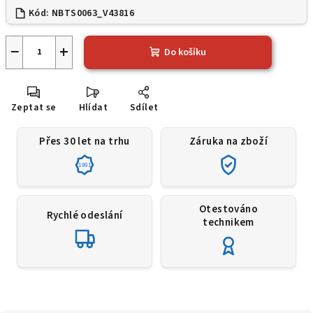
Kód:
NBTS0063_V43816
−
+
Do košíku
Zeptat se
Hlídat
Sdílet
Přes 30 let na trhu
Záruka na zboží
1991
Otestováno
Rychlé odeslání
technikem