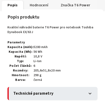
Popis
Hodnocení
Značka
T6 Power
Popis produktu
Kvalitní náhradní baterie T6 Power pro notebook Toshiba
Dynabook EX/63J
Parametry
Kapacita (mAh):
5200 mAh
Kapacita (Wh):
56 Wh
Napětí:
10,8 V
Typ:
Li-Ion
Počet článků:
6
Rozměry:
205,6x51,8x20 mm
Hmotnost:
298 g
Barva:
černá
Technické parametry
expand_more