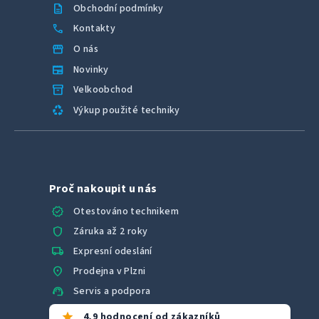
description
Obchodní podmínky
call
Kontakty
storefront
O nás
newspaper
Novinky
inventory_2
Velkoobchod
recycling
Výkup použité techniky
Proč nakoupit u nás
verified
Otestováno technikem
shield
Záruka až 2 roky
local_shipping
Expresní odeslání
location_on
Prodejna v Plzni
support_agent
Servis a podpora
star
4,9 hodnocení od zákazníků