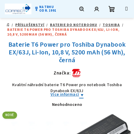
NA TRHU
military_tech
OD R. 1991
Nákupní
Hledat
Přihlášení
Přejít
/
PŘÍSLUŠENSTVÍ
/
BATERIE DO NOTEBOOKU
/
TOSHIBA
/
na
DOMŮ
BATERIE T6 POWER PRO TOSHIBA DYNABOOK EX/63J, LI-ION,
obsah
košík
10,8 V, 5200 MAH (56 WH), ČERNÁ
Baterie T6 Power pro Toshiba Dynabook
EX/63J, Li-Ion, 10,8 V, 5200 mAh (56 Wh),
černá
Značka:
Kvalitní náhradní baterie T6 Power pro notebook Toshiba
Dynabook EX/63J
Více informací
Neohodnoceno
Průměrné
hodnocení
produktu
NOVÉ
je
0,0
z
5