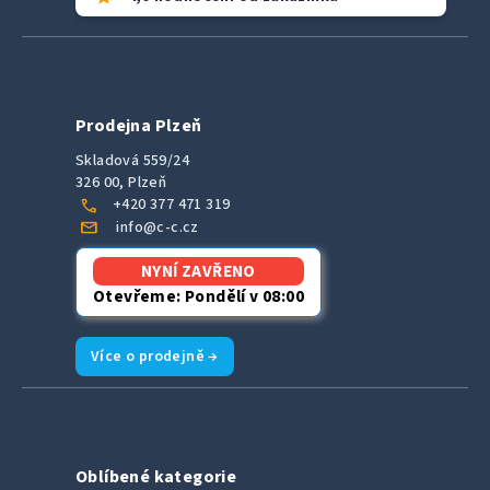
Prodejna Plzeň
Skladová 559/24
326 00, Plzeň
call
+420 377 471 319
mail
info@c-c.cz
NYNÍ ZAVŘENO
Otevřeme: Pondělí v 08:00
Více o prodejně →
Oblíbené kategorie