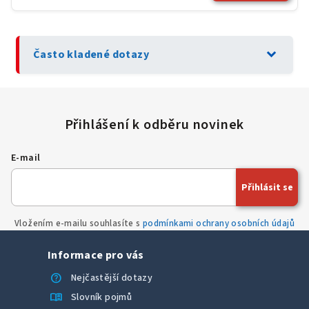
expand_more
Často kladené dotazy
E-mail
Přihlásit se
Vložením e-mailu souhlasíte s
podmínkami ochrany osobních údajů
Informace pro vás
help
Nejčastější dotazy
menu_book
Slovník pojmů