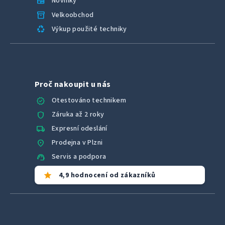
newspaper
Novinky
inventory_2
Velkoobchod
recycling
Výkup použité techniky
Proč nakoupit u nás
verified
Otestováno technikem
shield
Záruka až 2 roky
local_shipping
Expresní odeslání
location_on
Prodejna v Plzni
support_agent
Servis a podpora
star
4,9 hodnocení od zákazníků