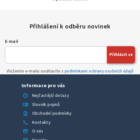
O
v
l
á
d
a
E-mail
c
í
Přihlásit se
p
r
Vložením e-mailu souhlasíte s
podmínkami ochrany osobních údajů
v
k
Informace pro vás
y
v
help
Nejčastější dotazy
ý
menu_book
Slovník pojmů
p
description
Obchodní podmínky
i
call
Kontakty
s
u
storefront
O nás