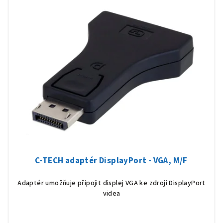
r
p
o
i
d
s
u
p
k
r
t
o
ů
d
u
k
t
ů
C-TECH adaptér DisplayPort - VGA, M/F
Adaptér umožňuje připojit displej VGA ke zdroji DisplayPort
videa