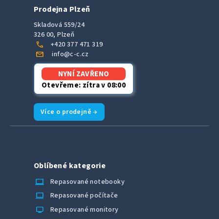
Prodejna Plzeň
Skladová 559/24
326 00, Plzeň
call
+420 377 471 319
mail
info@c-c.cz
NYNÍ ZAVŘENO
Otevřeme: zítra v 08:00
Více o prodejně →
Oblíbené kategorie
laptop_chromebook
Repasované notebooky
computer
Repasované počítače
monitor
Repasované monitory