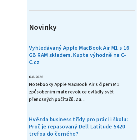
n
í
Novinky
p
a
Vyhledávaný Apple MacBook Air M1 s 16
n
GB RAM skladem. Kupte výhodně na C-
C.cz
e
l
6.8.2026
Notebooky Apple MacBook Air s čipem M1
způsobením malé revoluce ovládly svět
přenosných počítačů. Za...
Hvězda business třídy pro práci i školu:
Proč je repasovaný Dell Latitude 5420
trefou do černého?