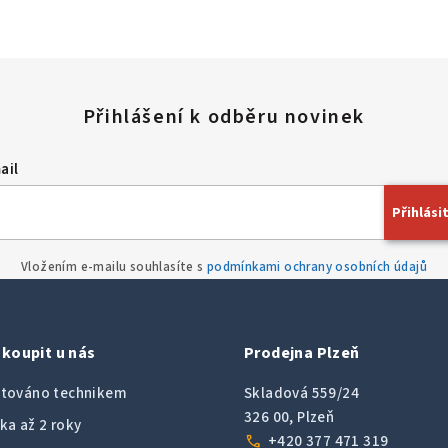
ail
Přihlásit
Vložením e-mailu souhlasíte s
podmínkami ochrany osobních údajů
koupit u nás
Prodejna Plzeň
továno technikem
Skladová 559/24
326 00, Plzeň
ka až 2 roky
call
+420 377 471 319