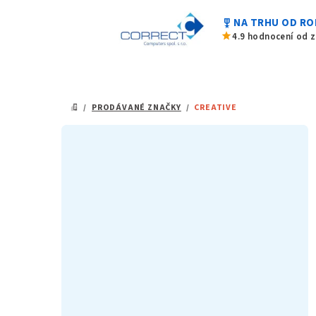
Přejít
military_tech
NA TRHU OD RO
na
star
4.9 hodnocení od 
obsah
/
PRODÁVANÉ ZNAČKY
/
CREATIVE
DOMŮ
P
o
s
t
r
a
n