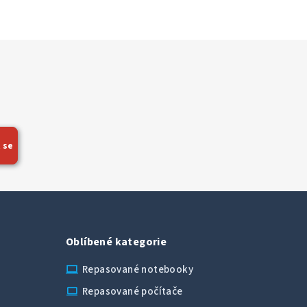
 se
Oblíbené kategorie
laptop_chromebook
Repasované notebooky
computer
Repasované počítače