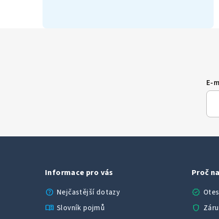
E-m
Informace pro vás
Proč na
help
verified
Nejčastější dotazy
Otes
menu_book
shield
Slovník pojmů
Záru