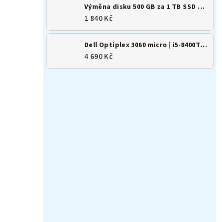
Výměna disku 500 GB za 1 TB SSD M.2 NVMe
1 840 Kč
Dell Optiplex 3060 micro | i5-8400T | 8GB | 256GB SSD | Win 11
4 690 Kč