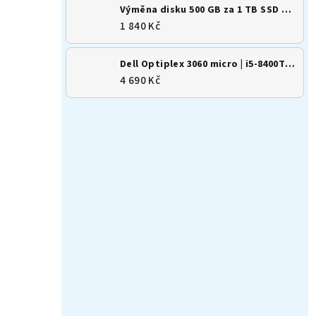
Výměna disku 500 GB za 1 TB SSD M.2 NVMe
1 840 Kč
Dell Optiplex 3060 micro | i5-8400T | 8GB | 256GB SSD | Win 11
4 690 Kč