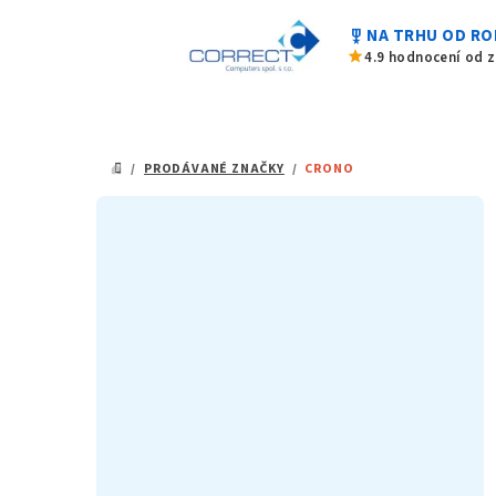
Přejít
military_tech
NA TRHU OD RO
na
star
4.9 hodnocení od 
obsah
/
PRODÁVANÉ ZNAČKY
/
CRONO
DOMŮ
P
o
s
t
r
a
n