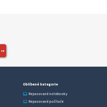
 se
Oblíbené kategorie
laptop_chromebook
Repasované notebooky
computer
Repasované počítače