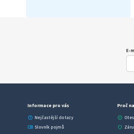
E-m
Informace pro vás
Proč na
help
verified
Nejčastější dotazy
Otes
menu_book
shield
Slovník pojmů
Záru