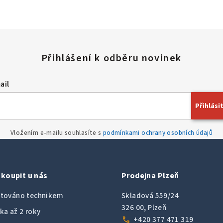
ail
Přihlásit
Vložením e-mailu souhlasíte s
podmínkami ochrany osobních údajů
koupit u nás
Prodejna Plzeň
továno technikem
Skladová 559/24
326 00, Plzeň
ka až 2 roky
call
+420 377 471 319