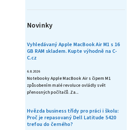
n
í
Novinky
p
a
Vyhledávaný Apple MacBook Air M1 s 16
n
GB RAM skladem. Kupte výhodně na C-
C.cz
e
l
6.8.2026
Notebooky Apple MacBook Air s čipem M1
způsobením malé revoluce ovládly svět
přenosných počítačů. Za...
Hvězda business třídy pro práci i školu:
Proč je repasovaný Dell Latitude 5420
trefou do černého?