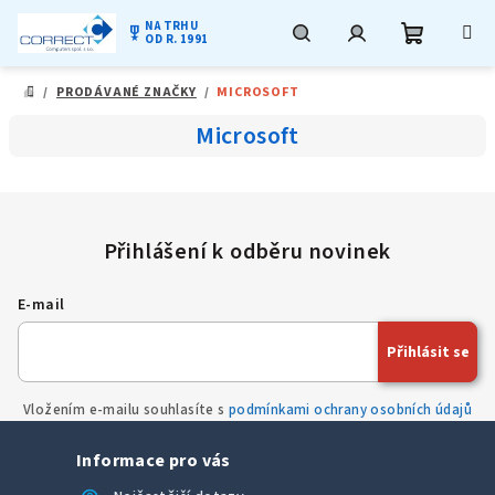
NA TRHU
military_tech
OD R. 1991
Nákupní
Hledat
Přihlášení
Přejít
/
PRODÁVANÉ ZNAČKY
/
MICROSOFT
na
DOMŮ
obsah
košík
Microsoft
E-mail
Přihlásit se
Vložením e-mailu souhlasíte s
podmínkami ochrany osobních údajů
Informace pro vás