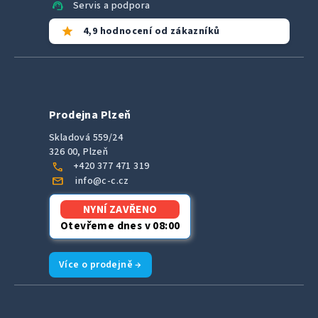
support_agent
Servis a podpora
star
4,9 hodnocení od zákazníků
Prodejna Plzeň
Skladová 559/24
326 00, Plzeň
call
+420 377 471 319
mail
info@c-c.cz
NYNÍ ZAVŘENO
Otevřeme dnes v 08:00
Více o prodejně →