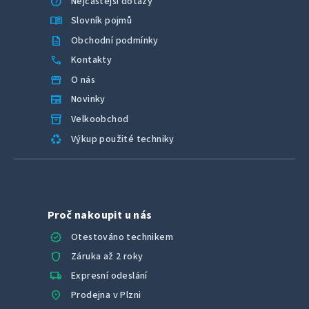
help
Nejčastější dotazy
menu_book
Slovník pojmů
description
Obchodní podmínky
call
Kontakty
storefront
O nás
newspaper
Novinky
inventory_2
Velkoobchod
recycling
Výkup použité techniky
Proč nakoupit u nás
verified
Otestováno technikem
shield
Záruka až 2 roky
local_shipping
Expresní odeslání
location_on
Prodejna v Plzni