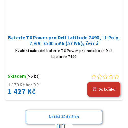
Baterie T6 Power pro Dell Latitude 7490, Li-Poly,
7,6 V, 7500 mAh (57 Wh), černá
Kvalitní náhradní baterie T6 Power pro notebook Dell
Latitude 7490
Skladem
(>5 ks)
1 179 Kč bez DPH
1 427 Kč
Do košíku
Načíst 12 dalších
S