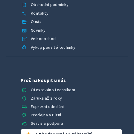
description
Obchodní podmínky
call
Kontakty
storefront
O nás
newspaper
Novinky
inventory_2
Velkoobchod
recycling
Výkup použité techniky
Proč nakoupit u nás
verified
Otestováno technikem
shield
Záruka až 2 roky
local_shipping
Expresní odeslání
location_on
Prodejna v Plzni
support_agent
Servis a podpora