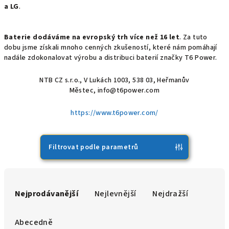
a LG
.
Baterie dodáváme na evropský trh více než 16 let
. Za tuto
dobu jsme získali mnoho cenných zkušeností, které nám pomáhají
nadále zdokonalovat výrobu a distribuci baterií značky T6 Power.
NTB CZ s.r.o., V Lukách 1003, 538 03, Heřmanův
Městec, info@t6power.com
https://www.t6power.com/
Filtrovat podle parametrů
Ř
a
Nejprodávanější
Nejlevnější
Nejdražší
z
e
Abecedně