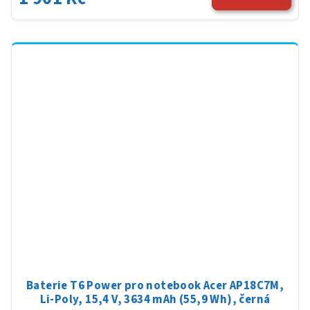
Baterie T6 Power pro notebook Acer AP18C7M,
Li-Poly, 15,4 V, 3634 mAh (55,9 Wh), černá