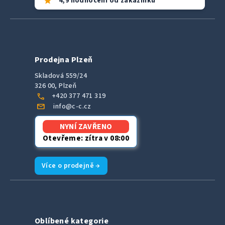
star
4,9 hodnocení od zákazníků
Prodejna Plzeň
Skladová 559/24
326 00, Plzeň
call
+420 377 471 319
mail
info@c-c.cz
NYNÍ ZAVŘENO
Otevřeme: zítra v 08:00
Více o prodejně →
Oblíbené kategorie