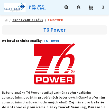
NA TRHU
military_tech
OD R. 1991
Nákupní
Hledat
Přihlášení
Přejít
/
PRODÁVANÉ ZNAČKY
/
T6 POWER
na
DOMŮ
obsah
košík
T6 Power
Webová stránka značky:
T6 Power
Baterie značky T6 Power vynikají zejména svým kvalitním
zpracováním, použitím prověřených bateriových článků a přesným
zpracováním plastových ochranných obalů.
Zejména pro baterie
do notebooků používáme články značek Samsung, Panasonic