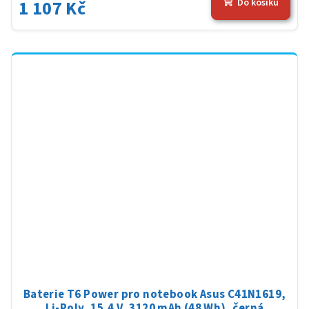
1 107 Kč
Do košíku
Baterie T6 Power pro notebook Asus C41N1619,
Li-Poly, 15,4 V, 3120 mAh (48 Wh), černá