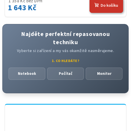
1 358 Kč bez DPH
1 643 Kč
Do košíku
Najděte perfektní repasovanou
techniku
Vyberte si zařízení a my vás okamžitě nasměrujeme.
1. CO HLEDÁTE?
Notebook
Počítač
Monitor