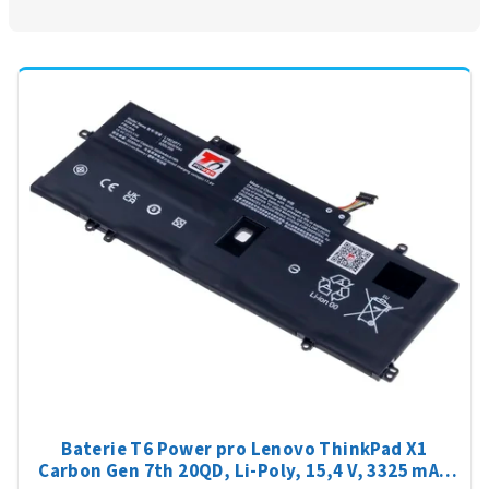
n
í
V
p
ý
r
p
o
i
d
s
u
p
k
r
t
o
ů
d
u
k
t
ů
Baterie T6 Power pro Lenovo ThinkPad X1
Carbon Gen 7th 20QD, Li-Poly, 15,4 V, 3325 mAh