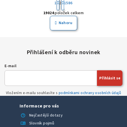
t
1
2
1586
O
r
19024
položek celkem
á
v
n
l
Nahoru
k
á
o
d
v
a
á
n
c
í
í
p
E-mail
r
v
Přihlásit se
k
y
v
Vložením e-mailu souhlasíte s
podmínkami ochrany osobních údajů
ý
p
Informace pro vás
i
help
Nejčastější dotazy
s
menu_book
Slovník pojmů
u