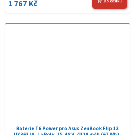
1 767 Kč
Do košíku
Baterie T6 Power pro Asus ZenBook Flip 13
UX363JA, Li-Poly, 15,48 V, 4328 mAh (67 Wh),