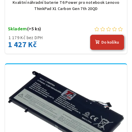
(51 Wh), černá
Kvalitní náhradní baterie T6 Power pro notebook Lenovo
ThinkPad X1 Carbon Gen 7th 20QD
Skladem
(>5 ks)
1 179 Kč bez DPH
1 427 Kč
Do košíku