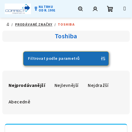
NA TRHU
military_tech
OD R. 1991
Nákupní
Hledat
Přihlášení
Přejít
/
PRODÁVANÉ ZNAČKY
/
TOSHIBA
na
DOMŮ
obsah
košík
Toshiba
Filtrovat podle parametrů
Ř
a
Nejprodávanější
Nejlevnější
Nejdražší
z
e
Abecedně
n
í
V
p
ý