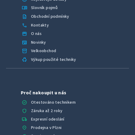
ý
menu_book
Slovník pojmů
p
description
Obchodní podmínky
i
call
Kontakty
s
u
storefront
O nás
newspaper
Novinky
inventory_2
Velkoobchod
recycling
Výkup použité techniky
Proč nakoupit u nás
verified
Otestováno technikem
shield
Záruka až 2 roky
local_shipping
Expresní odeslání
location_on
Prodejna v Plzni