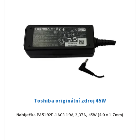
r
p
o
i
d
s
u
p
k
r
t
o
ů
d
u
k
t
ů
Toshiba originální zdroj 45W
Nabíječka PA5192E-1AC3 19V, 2,37A, 45W (
4.0 x 1.7mm)