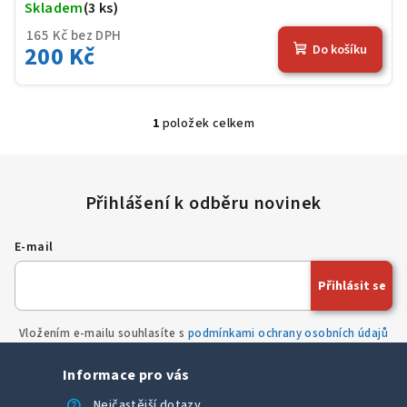
Skladem
(3 ks)
Prů
hod
165 Kč bez DPH
200 Kč
Do košíku
pro
je
5,0
z
1
položek celkem
5
O
hvěz
v
l
á
d
a
E-mail
c
í
Přihlásit se
p
r
Vložením e-mailu souhlasíte s
podmínkami ochrany osobních údajů
v
k
Informace pro vás
y
v
help
Nejčastější dotazy