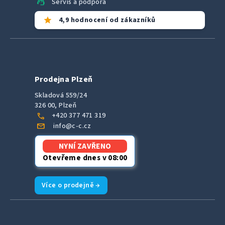
support_agent
Servis a podpora
star
4,9 hodnocení od zákazníků
Prodejna Plzeň
Skladová 559/24
326 00, Plzeň
call
+420 377 471 319
mail
info@c-c.cz
NYNÍ ZAVŘENO
Otevřeme dnes v 08:00
Více o prodejně →