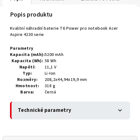
Popis produktu
Kvalitní náhradní baterie T6 Power pro notebook Acer
Aspire 4230 serie
Parametry
Kapacita (mAh):
5200 mAh
Kapacita (Wh):
58 Wh
Napětí:
11,1 V
Typ:
Li-Ion
Rozměry:
208,2x44,94x19,9 mm
Hmotnost:
318 g
Barva:
černá
Technické parametry
expand_more