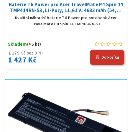
Baterie T6 Power pro Acer TravelMate P4 Spin 14
TMP414RN-53, Li-Poly, 11,61 V, 4683 mAh (54,36
Wh), černá
Kvalitní náhradní baterie T6 Power pro notebook Acer
TravelMate P4 Spin 14 TMP414RN-53
Skladem
(>5 ks)
1 179 Kč bez DPH
1 427 Kč
Do košíku