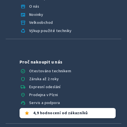
storefront
O nás
newspaper
Novinky
inventory_2
Velkoobchod
recycling
Výkup použité techniky
Proč nakoupit u nás
verified
Otestováno technikem
shield
Záruka až 2 roky
local_shipping
Expresní odeslání
location_on
Prodejna v Plzni
support_agent
Servis a podpora
star
4,9 hodnocení od zákazníků