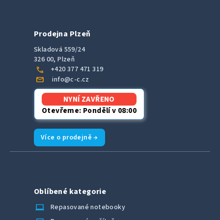
Prodejna Plzeň
Skladová 559/24
326 00, Plzeň
call
+420 377 471 319
mail
info@c-c.cz
NYNÍ ZAVŘENO
Otevřeme: Pondělí v 08:00
Více o prodejně →
Oblíbené kategorie
laptop_chromebook
Repasované notebooky