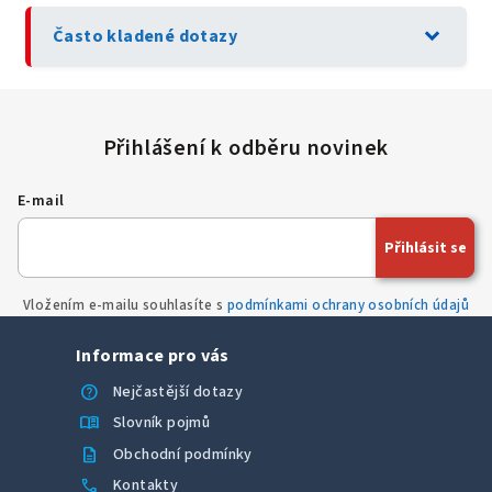
expand_more
Často kladené dotazy
E-mail
Přihlásit se
Vložením e-mailu souhlasíte s
podmínkami ochrany osobních údajů
Informace pro vás
help
Nejčastější dotazy
menu_book
Slovník pojmů
description
Obchodní podmínky
call
Kontakty