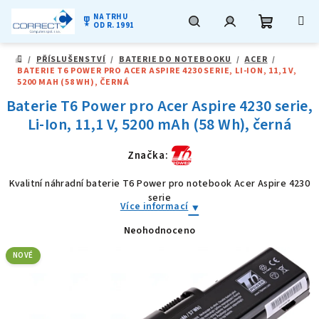
NA TRHU
military_tech
OD R. 1991
Nákupní
Hledat
Přihlášení
Přejít
/
PŘÍSLUŠENSTVÍ
/
BATERIE DO NOTEBOOKU
/
ACER
/
na
DOMŮ
BATERIE T6 POWER PRO ACER ASPIRE 4230 SERIE, LI-ION, 11,1 V,
obsah
košík
5200 MAH (58 WH), ČERNÁ
Baterie T6 Power pro Acer Aspire 4230 serie,
Li-Ion, 11,1 V, 5200 mAh (58 Wh), černá
Značka:
Kvalitní náhradní baterie T6 Power pro notebook Acer Aspire 4230
serie
Více informací
Neohodnoceno
Průměrné
hodnocení
produktu
NOVÉ
je
0,0
z
5
hvězdiček.