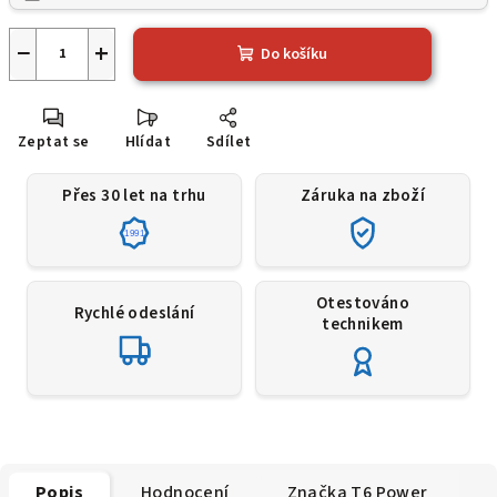
−
+
Do košíku
Zeptat se
Hlídat
Sdílet
Přes 30 let na trhu
Záruka na zboží
1991
Otestováno
Rychlé odeslání
technikem
Popis
Hodnocení
Značka
T6 Power