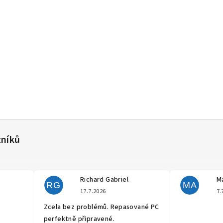
Richard Gabriel
Ma
RG
MA
cení obchodu je 5 z 5 hvězdiček.
Hodnocení obchodu je 5 z 5 hvěz
17.7.2026
7.
Zcela bez problémů. Repasované PC
perfektně připravené.