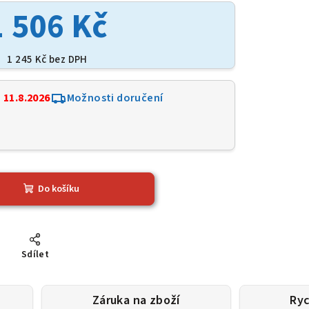
1 506 Kč
1 245 Kč bez DPH
:
11.8.2026
Možnosti doručení
6
Do košíku
Sdílet
Záruka na zboží
Ryc