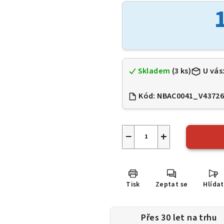
je
0,0
z
5
hvězdiček.
Skladem
(3 ks)
U vás
Kód:
NBAC0041_V4372
−
+
Tisk
Zeptat se
Hlídat
Přes 30 let na trhu