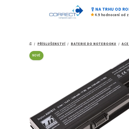
z
Přejít
5
military_tech
NA TRHU OD RO
na
hvězdiček.
star
4.9 hodnocení od 
obsah
/
PŘÍSLUŠENSTVÍ
/
BATERIE DO NOTEBOOKU
/
ACE
DOMŮ
NOVÉ