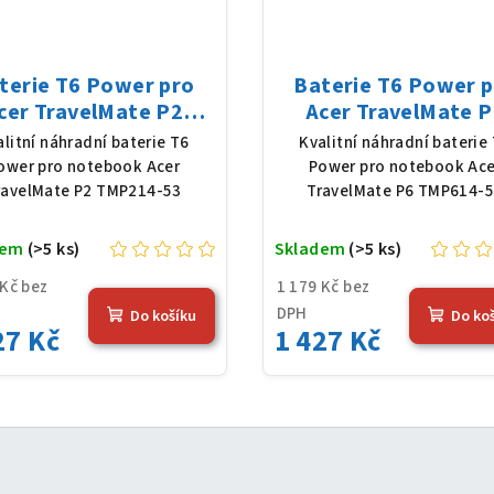
terie T6 Power pro
Baterie T6 Power 
cer TravelMate P2
Acer TravelMate P
MP214-53, Li-Poly,
TMP614-52, Li-Pol
alitní náhradní baterie T6
Kvalitní náhradní baterie
1 V, 4683 mAh (54,36
11,61 V, 4683 mAh (5
ower pro notebook Acer
Power pro notebook Ace
Wh), černá
Wh), černá
ravelMate P2 TMP214-53
TravelMate P6 TMP614-
dem
(>5 ks)
Skladem
(>5 ks)
 Kč bez
1 179 Kč bez
DPH
Do košíku
Do ko
27 Kč
1 427 Kč