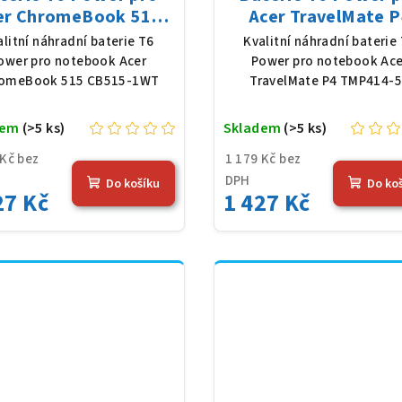
er ChromeBook 515
Acer TravelMate P
B515-1WT, Li-Poly,
TMP414-52, Li-Pol
alitní náhradní baterie T6
Kvalitní náhradní baterie
1 V, 4683 mAh (54,36
11,61 V, 4683 mAh (5
ower pro notebook Acer
Power pro notebook Ace
Wh), černá
Wh), černá
omeBook 515 CB515-1WT
TravelMate P4 TMP414-
dem
(>5 ks)
Skladem
(>5 ks)
 Kč bez
1 179 Kč bez
DPH
Do košíku
Do ko
27 Kč
1 427 Kč