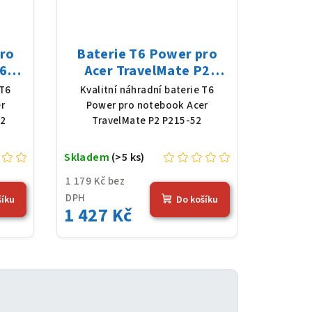
pro
Baterie T6 Power pro
6
Acer TravelMate P2
y,
P215-52, Li-Poly, 11,61 V,
 T6
Kvalitní náhradní baterie T6
4,36
4683 mAh (54,36 Wh),
r
Power pro notebook Acer
černá
52
TravelMate P2 P215-52
Skladem
(>5 ks)
1 179 Kč bez
DPH
šíku
Do košíku
1 427 Kč