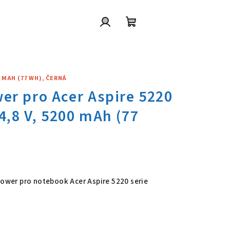
Přihlášení
Nákupní
košík
0 MAH (77 WH), ČERNÁ
wer pro Acer Aspire 5220 serie
 Power pro notebook Acer Aspire 5220 serie