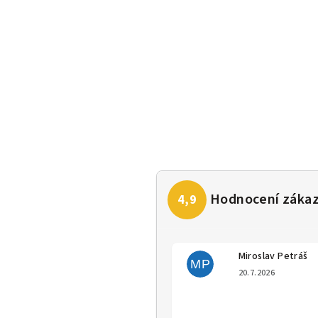
Miroslav Petráš
MP
Hodno
20.7.2026