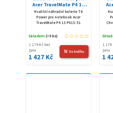
Acer TravelMate P4 13
Ac
P413-51, Li-Poly, 11,61 V,
C
Kvalitní náhradní baterie T6
Kv
4683 mAh (54,36 Wh),
11,6
Power pro notebook Acer
P
černá
TravelMate P4 13 P413-51
Chr
Skladem
(>5 ks)
Skla
1 179 Kč bez
1 179
DPH
DPH
Do košíku
1 427 Kč
1 4