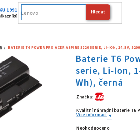
KU 1991
Hledat
Fujitsu
zákazníků
R
/
BATERIE T6 POWER PRO ACER ASPIRE 5220 SERIE, LI-ION, 14,8 V, 520
Značka:
Baterie T6 Po
Kvalitní náhradní baterie T6
Více informací
Neohodnoceno
Průměrné
hodnocení
produktu