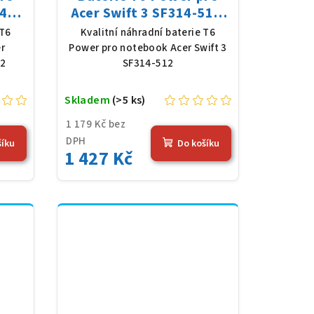
4
Acer Swift 3 SF314-512,
y,
Li-Poly, 11,61 V, 4683
 T6
Kvalitní náhradní baterie T6
4,36
mAh (54,36 Wh), černá
r
Power pro notebook Acer Swift 3
52
SF314-512
Skladem
(>5 ks)
1 179 Kč bez
DPH
šíku
Do košíku
1 427 Kč