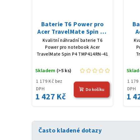
Baterie T6 Power pro
Ba
Acer TravelMate Spin P4
A
TMP414RN-41, Li-Poly,
T
Kvalitní náhradní baterie T6
Kv
11,61 V, 4683 mAh (54,36
11,6
Power pro notebook Acer
P
Wh), černá
TravelMate Spin P4 TMP414RN-41
T
Skladem
(>5 ks)
Skla
1 179 Kč bez
1 179
DPH
DPH
Do košíku
1 427 Kč
1 4
Často kladené dotazy