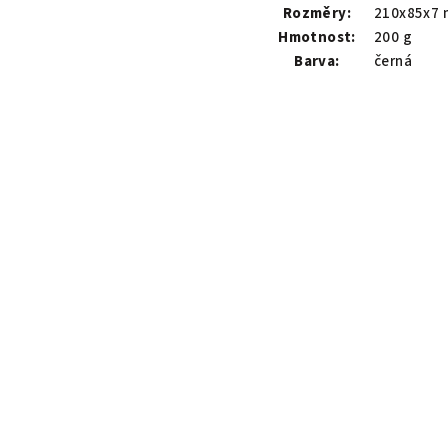
Rozměry:
210x85x7
Hmotnost:
200 g
Barva:
černá