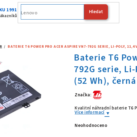
KU 1991
Hledat
Fujits
zákazníků
R
/
BATERIE T6 POWER PRO ACER ASPIRE VN7-792G SERIE, LI-POLY, 11,4 
Značka:
Baterie T6 Po
Kvalitní náhradní baterie T6
Více informací
Neohodnoceno
Průměrné
hodnocení
produktu