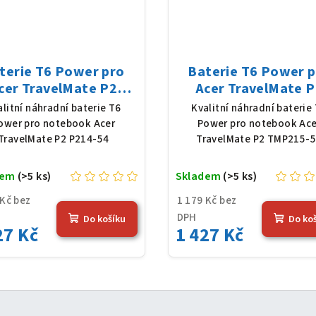
terie T6 Power pro
Baterie T6 Power 
cer TravelMate P2
Acer TravelMate P
-54, Li-Poly, 11,61 V,
TMP215-54, Li-Pol
alitní náhradní baterie T6
Kvalitní náhradní baterie
83 mAh (54,36 Wh),
11,61 V, 4683 mAh (5
ower pro notebook Acer
Power pro notebook Ace
černá
Wh), černá
TravelMate P2 P214-54
TravelMate P2 TMP215-
dem
(>5 ks)
Skladem
(>5 ks)
 Kč bez
1 179 Kč bez
DPH
Do košíku
Do ko
27 Kč
1 427 Kč