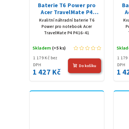
Baterie T6 Power pro
Ba
Acer TravelMate P4
A
P416-41, Li-Poly, 11,61 V,
P414
Kvalitní náhradní baterie T6
Kv
4683 mAh (54,36 Wh),
46
Power pro notebook Acer
P
černá
TravelMate P4 P416-41
Skladem
(>5 ks)
Skla
1 179 Kč bez
1 179
DPH
DPH
Do košíku
1 427 Kč
1 4