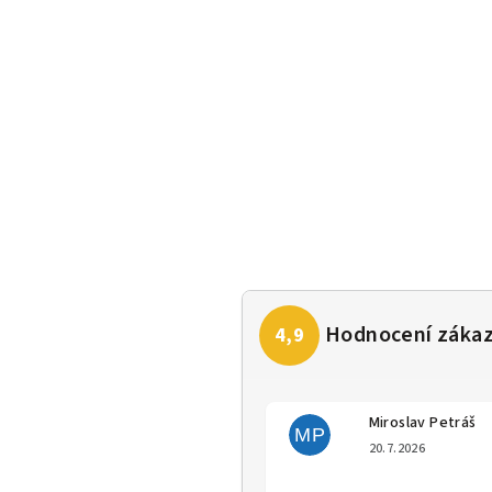
Miroslav Petráš
MP
Hodno
20.7.2026