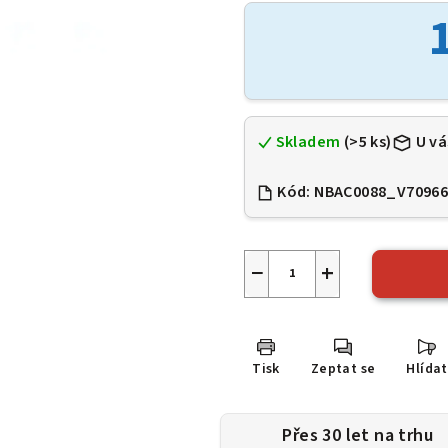
je
0,0
z
5
hvězdiček.
Skladem
(>5 ks)
U vá
Kód:
NBAC0088_V7096
−
+
Tisk
Zeptat se
Hlídat
Přes 30 let na trhu