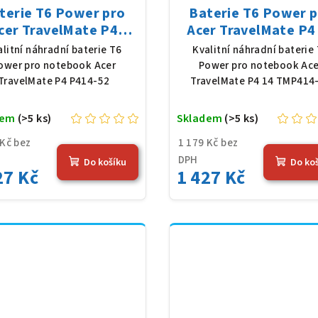
terie T6 Power pro
Baterie T6 Power 
cer TravelMate P4
Acer TravelMate P4
-52, Li-Poly, 11,61 V,
TMP414-53, Li-Pol
alitní náhradní baterie T6
Kvalitní náhradní baterie
83 mAh (54,36 Wh),
11,61 V, 4683 mAh (5
ower pro notebook Acer
Power pro notebook Ace
černá
Wh), černá
TravelMate P4 P414-52
TravelMate P4 14 TMP414
dem
(>5 ks)
Skladem
(>5 ks)
 Kč bez
1 179 Kč bez
DPH
Do košíku
Do ko
27 Kč
1 427 Kč