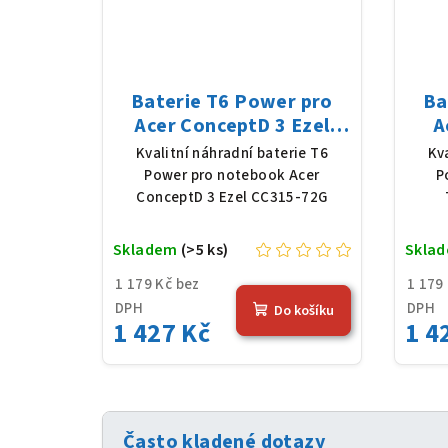
Baterie T6 Power pro
Ba
Acer ConceptD 3 Ezel
A
CC315-72G, Li-Poly,
P214
Kvalitní náhradní baterie T6
Kv
11,61 V, 4683 mAh (54,36
46
Power pro notebook Acer
P
Wh), černá
ConceptD 3 Ezel CC315-72G
Skladem
(>5 ks)
Skla
1 179 Kč bez
1 179
DPH
DPH
Do košíku
1 427 Kč
1 4
Často kladené dotazy