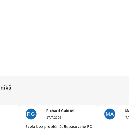
Richard Gabriel
Ma
RG
MA
cení obchodu je 5 z 5 hvězdiček.
Hodnocení obchodu je 5 z 5 hvěz
17.7.2026
7.
Zcela bez problémů. Repasované PC