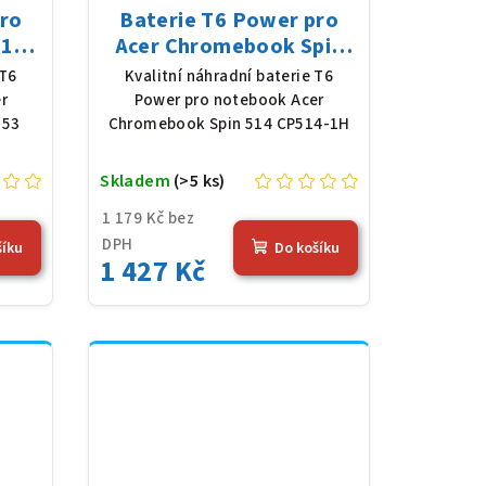
pro
Baterie T6 Power pro
 14
Acer Chromebook Spin
y,
514 CP514-1H, Li-Poly,
 T6
Kvalitní náhradní baterie T6
4,36
11,61 V, 4683 mAh (54,36
r
Power pro notebook Acer
Wh), černá
-53
Chromebook Spin 514 CP514-1H
Skladem
(>5 ks)
1 179 Kč bez
DPH
šíku
Do košíku
1 427 Kč