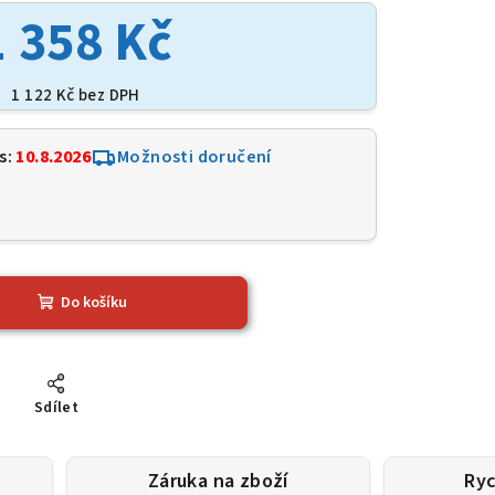
1 358 Kč
1 122 Kč bez DPH
s:
10.8.2026
Možnosti doručení
6
Do košíku
Sdílet
Záruka na zboží
Ryc