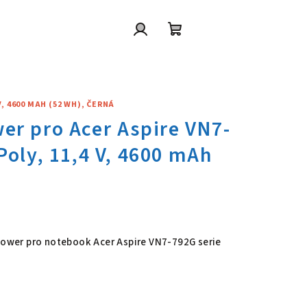
Přihlášení
Nákupní
košík
V, 4600 MAH (52 WH), ČERNÁ
wer pro Acer Aspire VN7-792G s
 Power pro notebook Acer Aspire VN7-792G serie