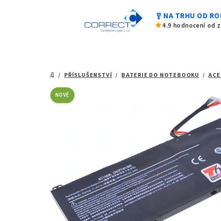
z
Přejít
5
military_tech
NA TRHU OD RO
na
hvězdiček.
star
4.9 hodnocení od 
obsah
/
PŘÍSLUŠENSTVÍ
/
BATERIE DO NOTEBOOKU
/
ACE
DOMŮ
NOVÉ