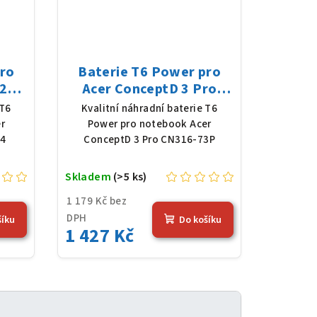
pro
Baterie T6 Power pro
2
Acer ConceptD 3 Pro
y,
CN316-73P, Li-Poly,
 T6
Kvalitní náhradní baterie T6
4,36
11,61 V, 4683 mAh (54,36
r
Power pro notebook Acer
Wh), černá
54
ConceptD 3 Pro CN316-73P
Skladem
(>5 ks)
1 179 Kč bez
DPH
šíku
Do košíku
1 427 Kč