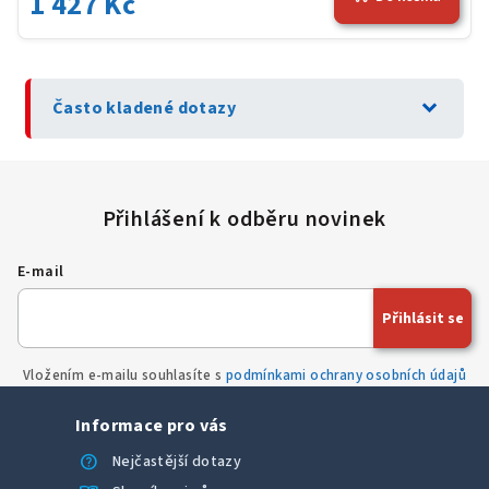
1 427 Kč
expand_more
Často kladené dotazy
E-mail
Přihlásit se
Vložením e-mailu souhlasíte s
podmínkami ochrany osobních údajů
Informace pro vás
help
Nejčastější dotazy