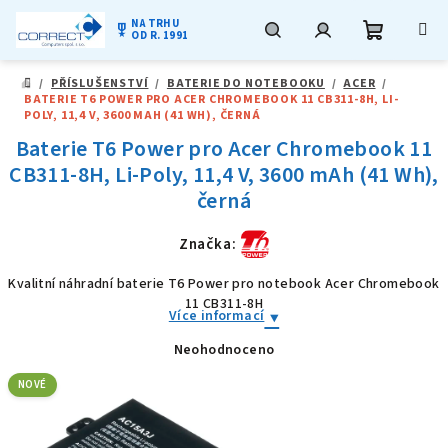
NA TRHU
military_tech
OD R. 1991
Nákupní
Hledat
Přihlášení
Přejít
/
PŘÍSLUŠENSTVÍ
/
BATERIE DO NOTEBOOKU
/
ACER
/
na
DOMŮ
BATERIE T6 POWER PRO ACER CHROMEBOOK 11 CB311-8H, LI-
obsah
košík
POLY, 11,4 V, 3600 MAH (41 WH), ČERNÁ
Baterie T6 Power pro Acer Chromebook 11
CB311-8H, Li-Poly, 11,4 V, 3600 mAh (41 Wh),
černá
Značka:
Kvalitní náhradní baterie T6 Power pro notebook Acer Chromebook
11 CB311-8H
Více informací
Neohodnoceno
Průměrné
hodnocení
produktu
NOVÉ
je
0,0
z
5