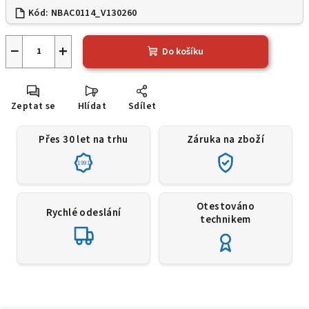
Kód:
NBAC0114_V130260
−
+
Do košíku
Zeptat se
Hlídat
Sdílet
Přes 30 let na trhu
Záruka na zboží
1991
Otestováno
Rychlé odeslání
technikem