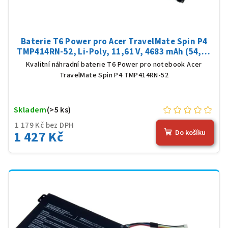
Baterie T6 Power pro Acer TravelMate Spin P4
TMP414RN-52, Li-Poly, 11,61 V, 4683 mAh (54,36
Wh), černá
Kvalitní náhradní baterie T6 Power pro notebook Acer
TravelMate Spin P4 TMP414RN-52
Skladem
(>5 ks)
1 179 Kč bez DPH
1 427 Kč
Do košíku