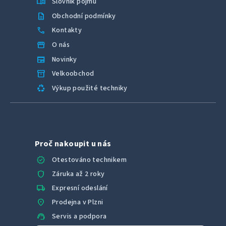
menu_book
Slovník pojmů
description
Obchodní podmínky
call
Kontakty
storefront
O nás
newspaper
Novinky
inventory_2
Velkoobchod
recycling
Výkup použité techniky
Proč nakoupit u nás
verified
Otestováno technikem
shield
Záruka až 2 roky
local_shipping
Expresní odeslání
location_on
Prodejna v Plzni
support_agent
Servis a podpora