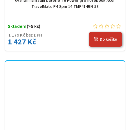
Kvalitní náhradní baterie T6 Power pro notebook Acer
TravelMate P4 Spin 14 TMP414RN-53
Skladem
(>5 ks)
1 179 Kč bez DPH
1 427 Kč
Do košíku