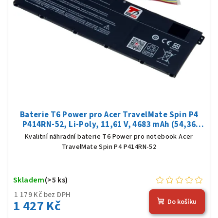
Baterie T6 Power pro Acer TravelMate Spin P4
P414RN-52, Li-Poly, 11,61 V, 4683 mAh (54,36
Wh), černá
Kvalitní náhradní baterie T6 Power pro notebook Acer
TravelMate Spin P4 P414RN-52
Skladem
(>5 ks)
1 179 Kč bez DPH
1 427 Kč
Do košíku