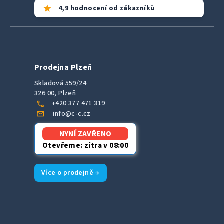
star
4,9 hodnocení od zákazníků
Prodejna Plzeň
Skladová 559/24
326 00, Plzeň
call
+420 377 471 319
mail
info@c-c.cz
NYNÍ ZAVŘENO
Otevřeme: zítra v 08:00
Více o prodejně →