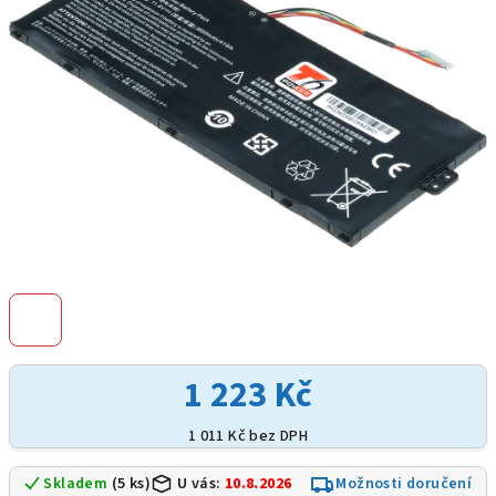
hvězdiček.
1 223 Kč
1 011 Kč bez DPH
Skladem
(5 ks)
U vás:
10.8.2026
Možnosti doručení