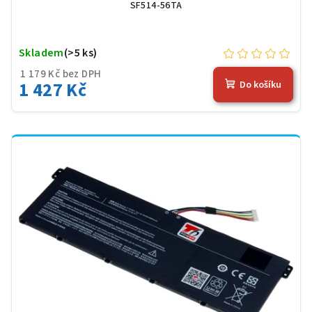
SF514-56TA
Skladem
(>5 ks)
1 179 Kč bez DPH
1 427 Kč
Do košíku