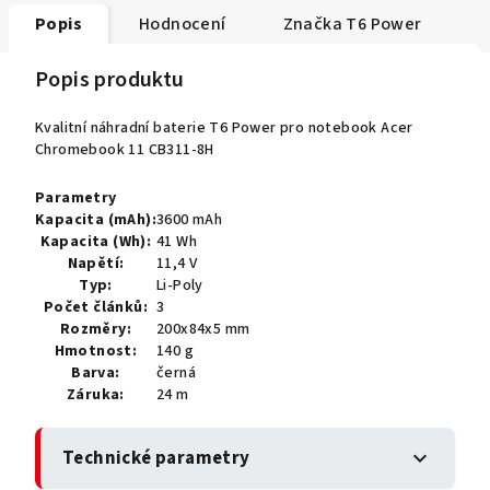
Popis
Hodnocení
Značka
T6 Power
Popis produktu
Kvalitní náhradní baterie T6 Power pro notebook Acer
Chromebook 11 CB311-8H
Parametry
Kapacita (mAh):
3600 mAh
Kapacita (Wh):
41 Wh
Napětí:
11,4 V
Typ:
Li-Poly
Počet článků:
3
Rozměry:
200x84x5 mm
Hmotnost:
140 g
Barva:
černá
Záruka:
24 m
Technické parametry
expand_more