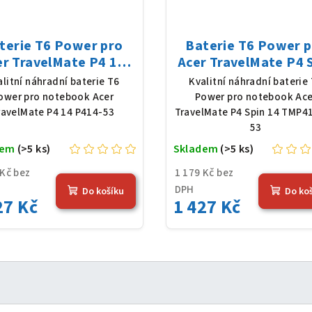
terie T6 Power pro
Baterie T6 Power 
er TravelMate P4 14
Acer TravelMate P4 
-53, Li-Poly, 11,61 V,
14 TMP414RN-53, L
alitní náhradní baterie T6
Kvalitní náhradní baterie
83 mAh (54,36 Wh),
Poly, 11,61 V, 4683
ower pro notebook Acer
Power pro notebook Ace
černá
(54,36 Wh), černá
ravelMate P4 14 P414-53
TravelMate P4 Spin 14 TMP4
53
dem
(>5 ks)
Skladem
(>5 ks)
 Kč bez
1 179 Kč bez
DPH
Do košíku
Do ko
27 Kč
1 427 Kč