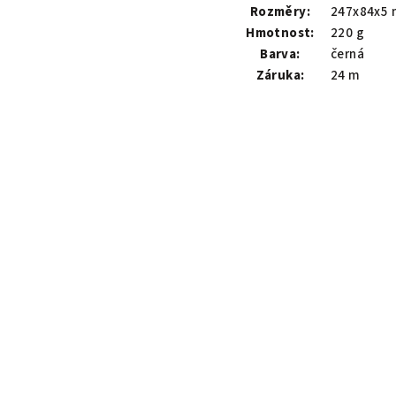
Rozměry:
247x84x5
Hmotnost:
220 g
Barva:
černá
Záruka:
24 m