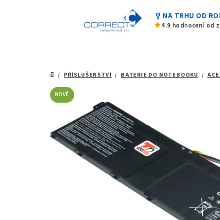
0,0
Přejít
z
military_tech
NA TRHU OD RO
na
5
star
4.9 hodnocení od 
hvězdiček.
obsah
/
PŘÍSLUŠENSTVÍ
/
BATERIE DO NOTEBOOKU
/
ACE
DOMŮ
NOVÉ