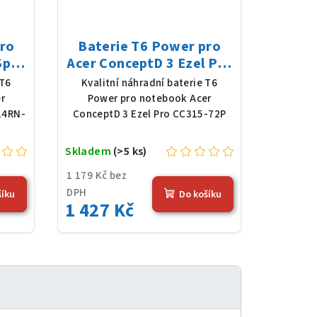
pro
Baterie T6 Power pro
Spin
Acer ConceptD 3 Ezel Pro
i-
CC315-72P, Li-Poly, 11,61
 T6
Kvalitní náhradní baterie T6
 mAh
V, 4683 mAh (54,36 Wh),
r
Power pro notebook Acer
černá
14RN-
ConceptD 3 Ezel Pro CC315-72P
Skladem
(>5 ks)
1 179 Kč bez
DPH
šíku
Do košíku
1 427 Kč