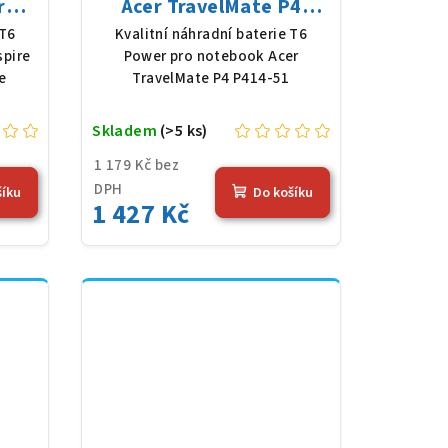
ro
Acer TravelMate P4
oly,
P414-51, Li-Poly, 11,61 V,
 T6
Kvalitní náhradní baterie T6
Wh),
4683 mAh (54,36 Wh),
spire
Power pro notebook Acer
černá
e
TravelMate P4 P414-51
Skladem
(>5 ks)
1 179 Kč bez
DPH
šíku
Do košíku
1 427 Kč