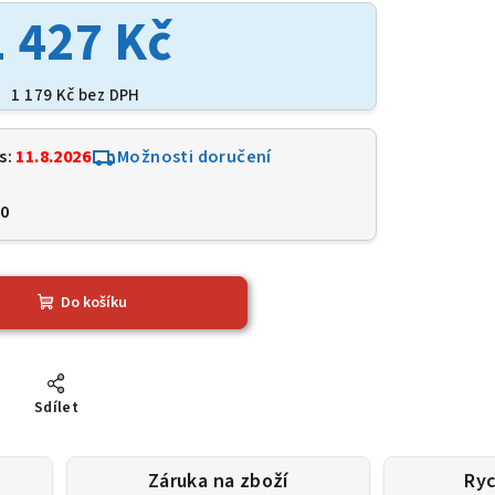
1 427 Kč
1 179 Kč bez DPH
s:
11.8.2026
Možnosti doručení
0
Do košíku
Sdílet
Záruka na zboží
Ryc