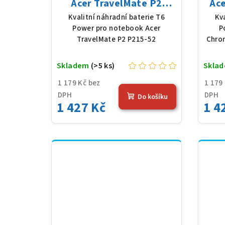
Acer TravelMate P2
Ac
P215-52, Li-Poly, 11,61 V,
714
Kvalitní náhradní baterie T6
Kv
4683 mAh (54,36 Wh),
11,6
Power pro notebook Acer
P
černá
TravelMate P2 P215-52
Chro
Skladem
(>5 ks)
Skla
1 179 Kč bez
1 179
DPH
DPH
Do košíku
1 427 Kč
1 4