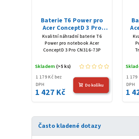
Baterie T6 Power pro
Ba
Acer ConceptD 3 Pro
Ac
CN316-73P, Li-Poly,
P414
Kvalitní náhradní baterie T6
Kv
11,61 V, 4683 mAh (54,36
46
Power pro notebook Acer
P
Wh), černá
ConceptD 3 Pro CN316-73P
T
Skladem
(>5 ks)
Skla
1 179 Kč bez
1 179
DPH
DPH
Do košíku
1 427 Kč
1 4
Často kladené dotazy