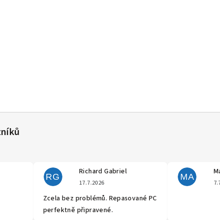
Richard Gabriel
Ma
RG
MA
cení obchodu je 5 z 5 hvězdiček.
Hodnocení obchodu je 5 z 5 hvěz
17.7.2026
7.
Zcela bez problémů. Repasované PC
perfektně připravené.