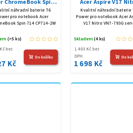
er ChromeBook Spin
Acer Aspire V17 Nit
 CP714-2W, Li-Poly,
VN7-793G serie, Li-P
alitní náhradní baterie T6
Kvalitní náhradní baterie
1 V, 4683 mAh (54,36
15,2 V, 4605 mAh (69 
ower pro notebook Acer
Power pro notebook Acer A
Wh), černá
černá
meBook Spin 714 CP714-2W
V17 Nitro VN7-793G seri
dem
(>5 ks)
Skladem
(4 ks)
 Kč bez
1 403 Kč bez
DPH
Do košíku
Do ko
27 Kč
1 698 Kč