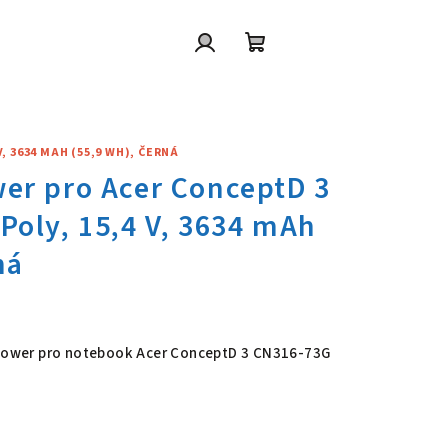
Přihlášení
Nákupní
košík
, 3634 MAH (55,9 WH), ČERNÁ
wer pro Acer ConceptD 3 CN316
6 Power pro notebook Acer ConceptD 3 CN316-73G