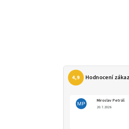
Miroslav Petráš
MP
Hodno
20.7.2026