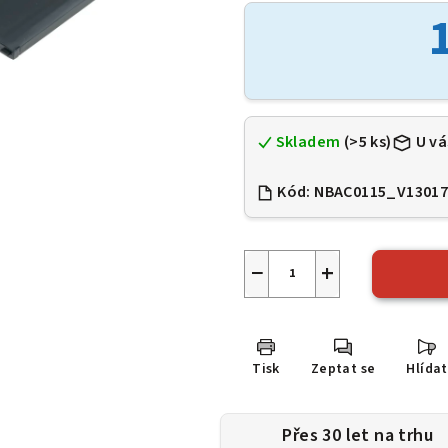
je
0,0
z
5
hvězdiček.
Skladem
(>5 ks)
U vá
Kód:
NBAC0115_V13017
−
+
Tisk
Zeptat se
Hlídat
Přes 30 let na trhu