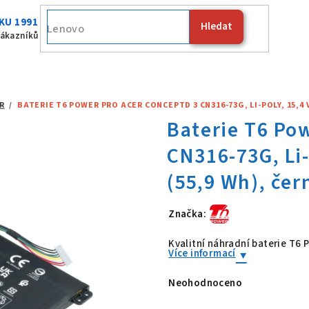
KU 1991
Hledat
Fujitsu
zákazníků
R
/
BATERIE T6 POWER PRO ACER CONCEPTD 3 CN316-73G, LI-POLY, 15,4 V
Značka:
Baterie T6 Po
Kvalitní náhradní baterie T
Více informací
Neohodnoceno
Průměrné
hodnocení
produktu