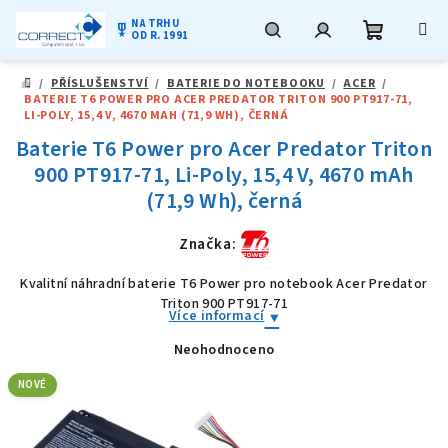
NA TRHU
military_tech
OD R. 1991
Nákupní
Hledat
Přihlášení
Přejít
/
PŘÍSLUŠENSTVÍ
/
BATERIE DO NOTEBOOKU
/
ACER
/
na
DOMŮ
BATERIE T6 POWER PRO ACER PREDATOR TRITON 900 PT917-71,
obsah
košík
LI-POLY, 15,4 V, 4670 MAH (71,9 WH), ČERNÁ
Baterie T6 Power pro Acer Predator Triton
900 PT917-71, Li-Poly, 15,4 V, 4670 mAh
(71,9 Wh), černá
Značka:
Kvalitní náhradní baterie T6 Power pro notebook Acer Predator
Triton 900 PT917-71
Více informací
Neohodnoceno
Průměrné
hodnocení
produktu
NOVÉ
je
0,0
z
5