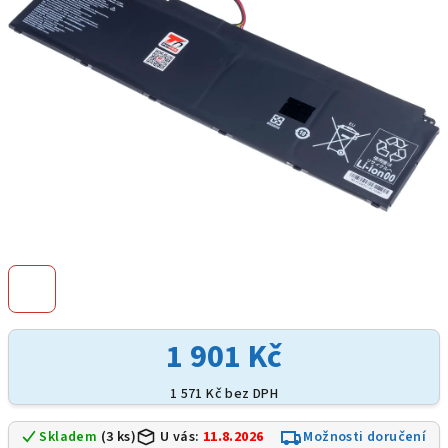
hvězdiček.
1 901 Kč
1 571 Kč bez DPH
Skladem
(3 ks)
U vás:
11.8.2026
Možnosti doručení