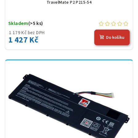
TravelMate P2 P215-54
Skladem
(>5 ks)
1 179 Kč bez DPH
1 427 Kč
Do košíku