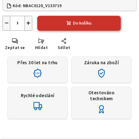
Kód:
NBAC0120_V133719
−
+
Do košíku
Zeptat se
Hlídat
Sdílet
Přes 30 let na trhu
Záruka na zboží
1991
Otestováno
Rychlé odeslání
technikem