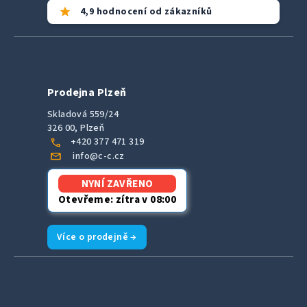
star
4,9 hodnocení od zákazníků
Prodejna Plzeň
Skladová 559/24
326 00, Plzeň
call
+420 377 471 319
mail
info@c-c.cz
NYNÍ ZAVŘENO
Otevřeme: zítra v 08:00
Více o prodejně →