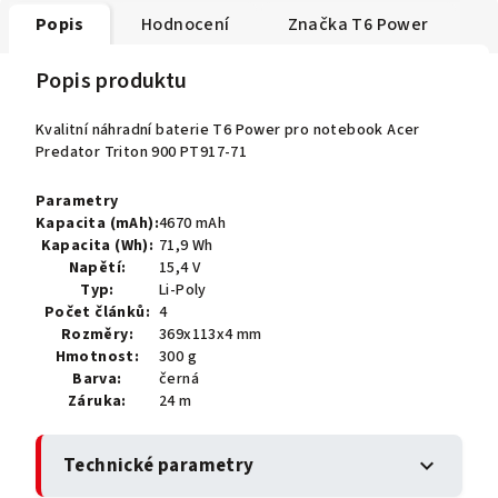
Popis
Hodnocení
Značka
T6 Power
Popis produktu
Kvalitní náhradní baterie T6 Power pro notebook Acer
Predator Triton 900 PT917-71
Parametry
Kapacita (mAh):
4670 mAh
Kapacita (Wh):
71,9 Wh
Napětí:
15,4 V
Typ:
Li-Poly
Počet článků:
4
Rozměry:
369x113x4 mm
Hmotnost:
300 g
Barva:
černá
Záruka:
24 m
Technické parametry
expand_more