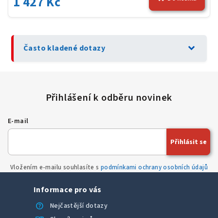
1 427 Kč
expand_more
Často kladené dotazy
E-mail
Přihlásit se
Vložením e-mailu souhlasíte s
podmínkami ochrany osobních údajů
Informace pro vás
help
Nejčastější dotazy