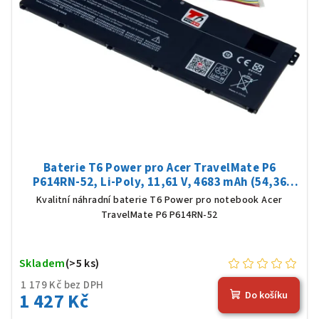
Baterie T6 Power pro Acer TravelMate P6
P614RN-52, Li-Poly, 11,61 V, 4683 mAh (54,36
Wh), černá
Kvalitní náhradní baterie T6 Power pro notebook Acer
TravelMate P6 P614RN-52
Skladem
(>5 ks)
1 179 Kč bez DPH
1 427 Kč
Do košíku