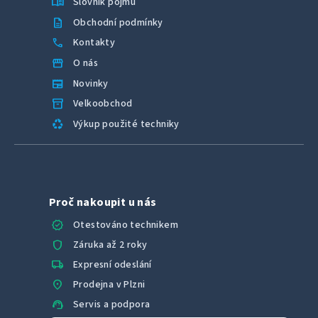
menu_book
Slovník pojmů
description
Obchodní podmínky
call
Kontakty
storefront
O nás
newspaper
Novinky
inventory_2
Velkoobchod
recycling
Výkup použité techniky
Proč nakoupit u nás
verified
Otestováno technikem
shield
Záruka až 2 roky
local_shipping
Expresní odeslání
location_on
Prodejna v Plzni
support_agent
Servis a podpora