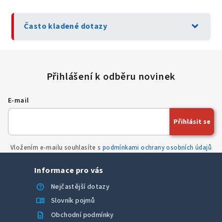
expand_more
Často kladené dotazy
E-mail
Přihlásit se
Vložením e-mailu souhlasíte s
podmínkami ochrany osobních údajů
Informace pro vás
help
Nejčastější dotazy
menu_book
Slovník pojmů
description
Obchodní podmínky