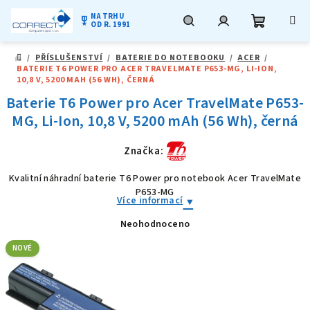
NA TRHU
military_tech
OD R. 1991
Nákupní
Hledat
Přihlášení
Přejít
/
PŘÍSLUŠENSTVÍ
/
BATERIE DO NOTEBOOKU
/
ACER
/
na
DOMŮ
BATERIE T6 POWER PRO ACER TRAVELMATE P653-MG, LI-ION,
obsah
košík
10,8 V, 5200 MAH (56 WH), ČERNÁ
Baterie T6 Power pro Acer TravelMate P653-
MG, Li-Ion, 10,8 V, 5200 mAh (56 Wh), černá
Značka:
Kvalitní náhradní baterie T6 Power pro notebook Acer TravelMate
P653-MG
Více informací
Neohodnoceno
Průměrné
hodnocení
produktu
NOVÉ
je
0,0
z
5
hvězdiček.