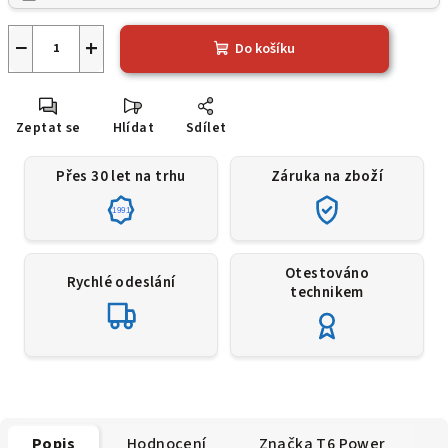
−
+
Do košíku
Zeptat se
Hlídat
Sdílet
Přes 30 let na trhu
Záruka na zboží
1991
Otestováno
Rychlé odeslání
technikem
Popis
Hodnocení
Značka
T6 Power