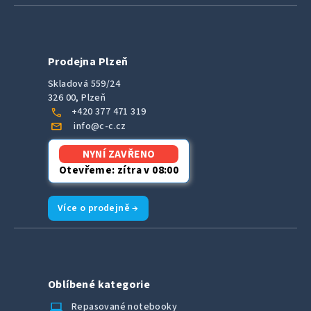
Prodejna Plzeň
Skladová 559/24
326 00, Plzeň
call
+420 377 471 319
mail
info@c-c.cz
NYNÍ ZAVŘENO
Otevřeme: zítra v 08:00
Více o prodejně →
Oblíbené kategorie
laptop_chromebook
Repasované notebooky