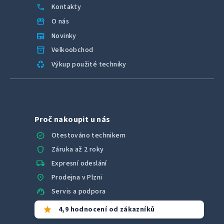
call
Kontakty
storefront
O nás
newspaper
Novinky
inventory_2
Velkoobchod
recycling
Výkup použité techniky
Proč nakoupit u nás
verified
Otestováno technikem
shield
Záruka až 2 roky
local_shipping
Expresní odeslání
location_on
Prodejna v Plzni
support_agent
Servis a podpora
star
4,9 hodnocení od zákazníků