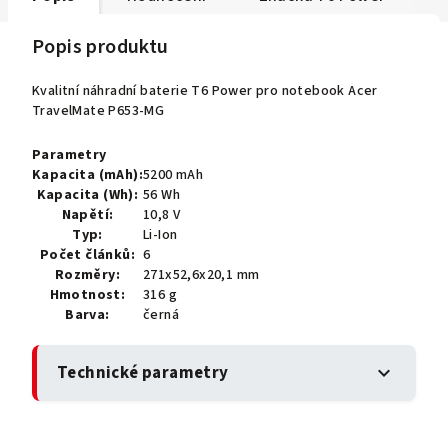
Popis produktu
Kvalitní náhradní baterie T6 Power pro notebook Acer
TravelMate P653-MG
Parametry
Kapacita (mAh):
5200 mAh
Kapacita (Wh):
56 Wh
Napětí:
10,8 V
Typ:
Li-Ion
Počet článků:
6
Rozměry:
271x52,6x20,1 mm
Hmotnost:
316 g
Barva:
černá
Technické parametry
expand_more