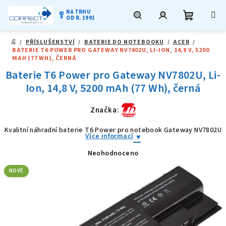
NA TRHU
military_tech
OD R. 1991
Nákupní
Hledat
Přihlášení
Přejít
/
PŘÍSLUŠENSTVÍ
/
BATERIE DO NOTEBOOKU
/
ACER
/
na
DOMŮ
BATERIE T6 POWER PRO GATEWAY NV7802U, LI-ION, 14,8 V, 5200
obsah
košík
MAH (77 WH), ČERNÁ
Baterie T6 Power pro Gateway NV7802U, Li-
Ion, 14,8 V, 5200 mAh (77 Wh), černá
Značka:
Kvalitní náhradní baterie T6 Power pro notebook Gateway NV7802U
Více informací
Neohodnoceno
Průměrné
hodnocení
produktu
NOVÉ
je
0,0
z
5
hvězdiček.