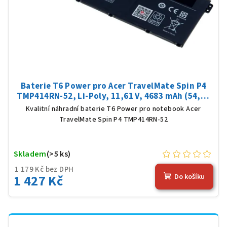
Baterie T6 Power pro Acer TravelMate Spin P4
TMP414RN-52, Li-Poly, 11,61 V, 4683 mAh (54,36
Wh), černá
Kvalitní náhradní baterie T6 Power pro notebook Acer
TravelMate Spin P4 TMP414RN-52
Skladem
(>5 ks)
1 179 Kč bez DPH
1 427 Kč
Do košíku