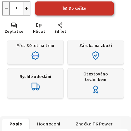
−
+
Do košíku
Zeptat se
Hlídat
Sdílet
Přes 30 let na trhu
Záruka na zboží
1991
Otestováno
Rychlé odeslání
technikem
Popis
Hodnocení
Značka
T6 Power