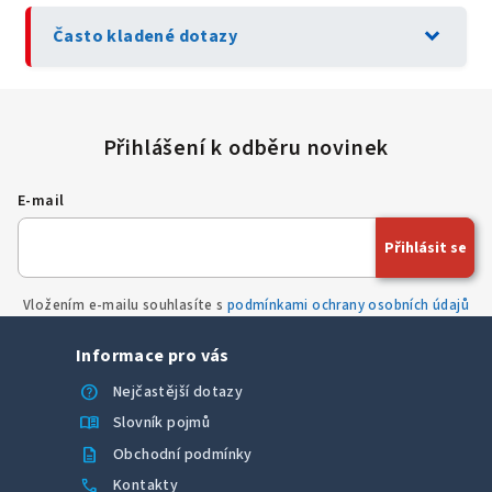
expand_more
Často kladené dotazy
E-mail
Přihlásit se
Vložením e-mailu souhlasíte s
podmínkami ochrany osobních údajů
Informace pro vás
help
Nejčastější dotazy
menu_book
Slovník pojmů
description
Obchodní podmínky
call
Kontakty