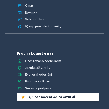
storefront
O nás
newspaper
Novinky
inventory_2
Velkoobchod
recycling
Výkup použité techniky
Proč nakoupit u nás
verified
Otestováno technikem
shield
Záruka až 2 roky
local_shipping
Expresní odeslání
location_on
Prodejna v Plzni
support_agent
Servis a podpora
star
4,9 hodnocení od zákazníků