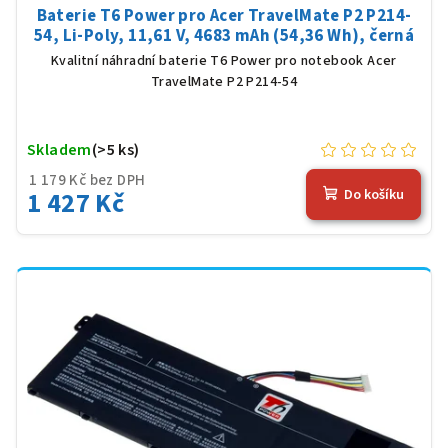
Baterie T6 Power pro Acer TravelMate P2 P214-
54, Li-Poly, 11,61 V, 4683 mAh (54,36 Wh), černá
Kvalitní náhradní baterie T6 Power pro notebook Acer
TravelMate P2 P214-54
Skladem
(>5 ks)
1 179 Kč bez DPH
1 427 Kč
Do košíku