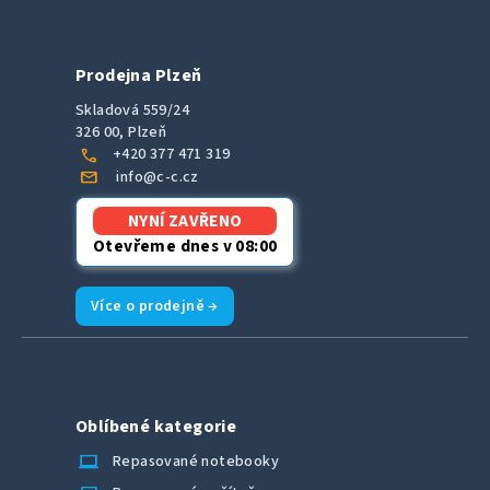
Prodejna Plzeň
Skladová 559/24
326 00, Plzeň
call
+420 377 471 319
mail
info@c-c.cz
NYNÍ ZAVŘENO
Otevřeme dnes v 08:00
Více o prodejně →
Oblíbené kategorie
laptop_chromebook
Repasované notebooky