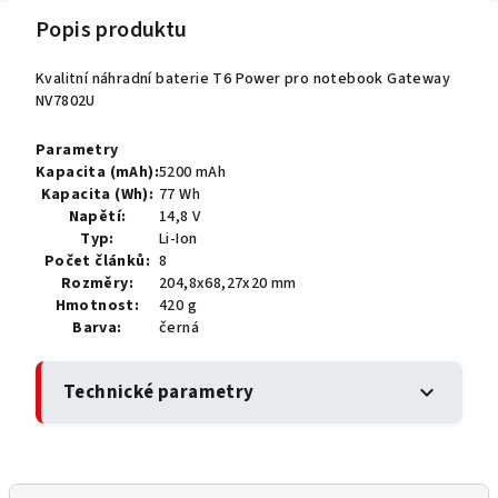
Popis produktu
Kvalitní náhradní baterie T6 Power pro notebook Gateway
NV7802U
Parametry
Kapacita (mAh):
5200 mAh
Kapacita (Wh):
77 Wh
Napětí:
14,8 V
Typ:
Li-Ion
Počet článků:
8
Rozměry:
204,8x68,27x20 mm
Hmotnost:
420 g
Barva:
černá
Technické parametry
expand_more