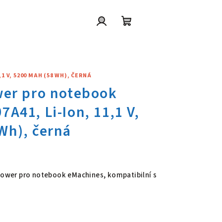
Přihlášení
Nákupní
košík
 V, 5200 MAH (58 WH), ČERNÁ
wer pro notebook eMachines AS
 Power pro notebook eMachines, kompatibilní s