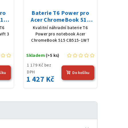
pro
Baterie T6 Power pro
511,
Acer ChromeBook 515
683
CB515-1WT, Li-Poly,
 T6
Kvalitní náhradní baterie T6
rná
11,61 V, 4683 mAh (54,36
ift 3
Power pro notebook Acer
Wh), černá
ChromeBook 515 CB515-1WT
Skladem
(>5 ks)
1 179 Kč bez
DPH
šíku
Do košíku
1 427 Kč