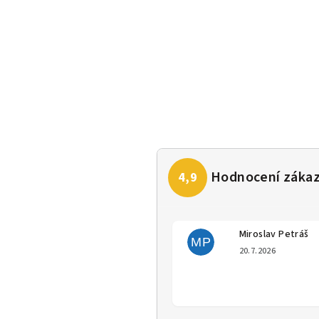
Miroslav Petráš
MP
Hodno
20.7.2026