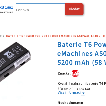
KU 1991
Hledat
Fujitsu
zákazníků
R
/
BATERIE T6 POWER PRO NOTEBOOK EMACHINES AS07A41, LI-ION, 11,1
Značka:
Baterie T6 Po
Kvalitní náhradní baterie T6
číslem dílu AS07A41
Více informací
Neohodnoceno
Průměrné