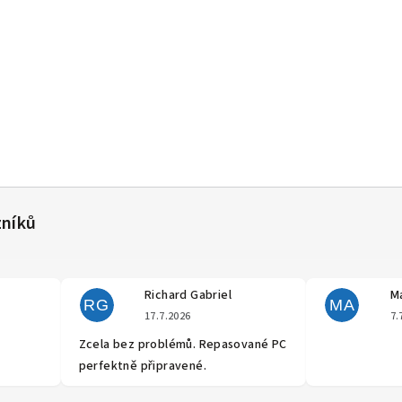
Richard Gabriel
Ma
RG
MA
cení obchodu je 5 z 5 hvězdiček.
Hodnocení obchodu je 5 z 5 hvěz
17.7.2026
7.
Zcela bez problémů. Repasované PC
perfektně připravené.