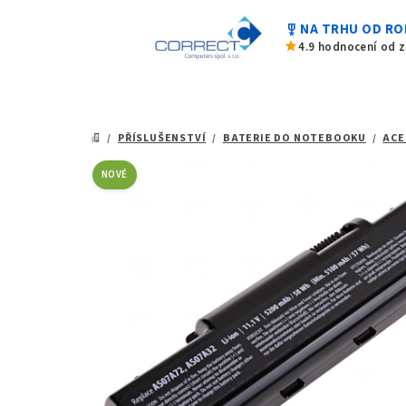
z
Přejít
5
military_tech
NA TRHU OD RO
na
hvězdiček.
star
4.9 hodnocení od 
obsah
/
PŘÍSLUŠENSTVÍ
/
BATERIE DO NOTEBOOKU
/
ACE
DOMŮ
NOVÉ