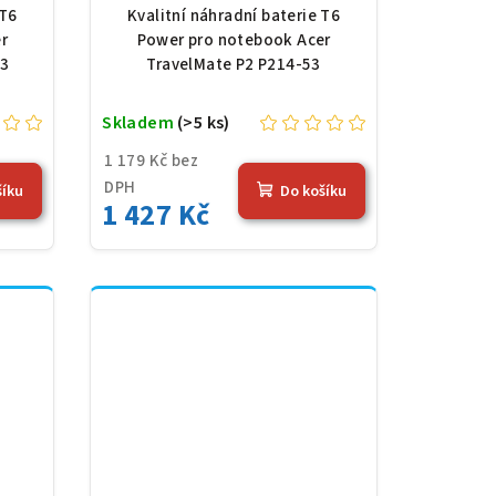
y,
P214-53, Li-Poly, 11,61 V,
 T6
Kvalitní náhradní baterie T6
4,36
4683 mAh (54,36 Wh),
r
Power pro notebook Acer
černá
53
TravelMate P2 P214-53
Skladem
(>5 ks)
1 179 Kč bez
DPH
šíku
Do košíku
1 427 Kč