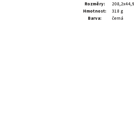
Rozměry:
208,2x44,
Hmotnost:
318 g
Barva:
černá