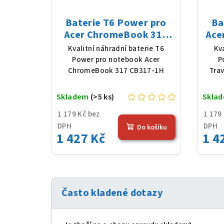
Baterie T6 Power pro
Ba
Acer ChromeBook 317
Ace
CB317-1H, Li-Poly, 11,61
P
Kvalitní náhradní baterie T6
Kv
V, 4683 mAh (54,36 Wh),
11,6
Power pro notebook Acer
P
černá
ChromeBook 317 CB317-1H
Tra
Skladem
(>5 ks)
Skla
1 179 Kč bez
1 179
DPH
DPH
Do košíku
1 427 Kč
1 4
Často kladené dotazy