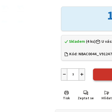
hodnocení
produktu
je
0,0
z
5
hvězdiček.
Skladem
(4 ks)
U vás
Kód:
NBAC0044_V9124
−
+
Tisk
Zeptat se
Hlídat