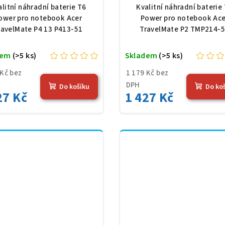
-51, Li-Poly, 11,61 V,
TMP214-53, Li-Pol
alitní náhradní baterie T6
Kvalitní náhradní baterie
83 mAh (54,36 Wh),
11,61 V, 4683 mAh (5
ower pro notebook Acer
Power pro notebook Ace
černá
Wh), černá
ravelMate P4 13 P413-51
TravelMate P2 TMP214-
dem
(>5 ks)
Skladem
(>5 ks)
 Kč bez
1 179 Kč bez
DPH
Do košíku
Do ko
27 Kč
1 427 Kč