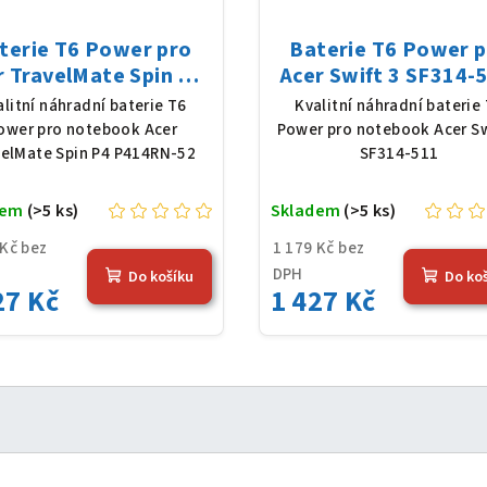
terie T6 Power pro
Baterie T6 Power 
r TravelMate Spin P4
Acer Swift 3 SF314-
414RN-52, Li-Poly,
Li-Poly, 11,61 V, 4
alitní náhradní baterie T6
Kvalitní náhradní baterie
1 V, 4683 mAh (54,36
mAh (54,36 Wh), če
ower pro notebook Acer
Power pro notebook Acer Sw
Wh), černá
velMate Spin P4 P414RN-52
SF314-511
dem
(>5 ks)
Skladem
(>5 ks)
 Kč bez
1 179 Kč bez
DPH
Do košíku
Do ko
27 Kč
1 427 Kč