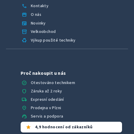
call
Kontakty
storefront
O nás
newspaper
Novinky
inventory_2
Velkoobchod
recycling
Výkup použité techniky
Proč nakoupit u nás
verified
Otestováno technikem
shield
Záruka až 2 roky
local_shipping
Expresní odeslání
location_on
Prodejna v Plzni
support_agent
Servis a podpora
star
4,9 hodnocení od zákazníků