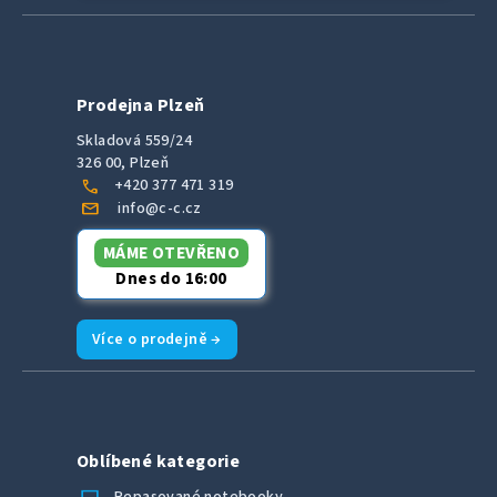
Prodejna Plzeň
Skladová 559/24
326 00, Plzeň
call
+420 377 471 319
mail
info@c-c.cz
MÁME OTEVŘENO
Dnes do 16:00
Více o prodejně →
Oblíbené kategorie