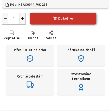
Kód:
NBAC0044_V91263
−
+
Do košíku
Zeptat se
Hlídat
Sdílet
Přes 30 let na trhu
Záruka na zboží
1991
Otestováno
Rychlé odeslání
technikem