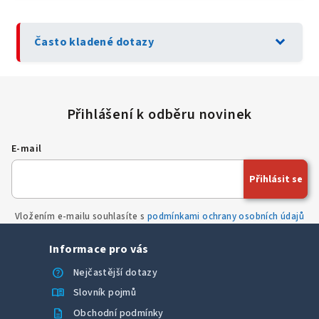
expand_more
Často kladené dotazy
E-mail
Přihlásit se
Vložením e-mailu souhlasíte s
podmínkami ochrany osobních údajů
Informace pro vás
help
Nejčastější dotazy
menu_book
Slovník pojmů
description
Obchodní podmínky