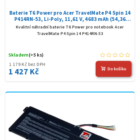
Baterie T6 Power pro Acer TravelMate P4 Spin 14
P414RN-53, Li-Poly, 11,61 V, 4683 mAh (54,36
Wh), černá
Kvalitní náhradní baterie T6 Power pro notebook Acer
TravelMate P4 Spin 14 P414RN-53
Skladem
(>5 ks)
1 179 Kč bez DPH
1 427 Kč
Do košíku