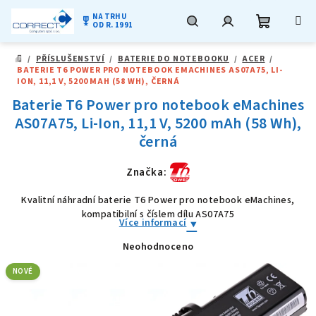
NA TRHU
military_tech
OD R. 1991
Nákupní
Hledat
Přihlášení
Přejít
/
PŘÍSLUŠENSTVÍ
/
BATERIE DO NOTEBOOKU
/
ACER
/
na
DOMŮ
BATERIE T6 POWER PRO NOTEBOOK EMACHINES AS07A75, LI-
obsah
košík
ION, 11,1 V, 5200 MAH (58 WH), ČERNÁ
Baterie T6 Power pro notebook eMachines
AS07A75, Li-Ion, 11,1 V, 5200 mAh (58 Wh),
černá
Značka:
Kvalitní náhradní baterie T6 Power pro notebook eMachines,
kompatibilní s číslem dílu AS07A75
Více informací
Neohodnoceno
Průměrné
hodnocení
produktu
NOVÉ
je
0,0
z
5