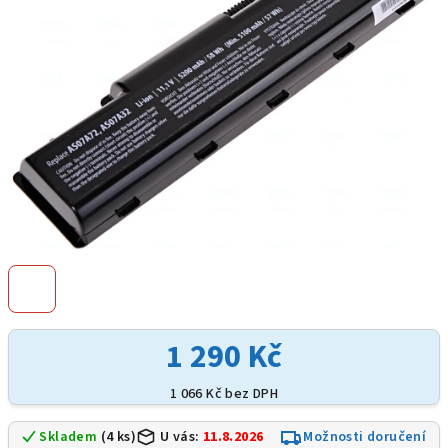
hvězdiček.
1 290 Kč
1 066 Kč bez DPH
Skladem
(4 ks)
U vás:
11.8.2026
Možnosti doručení