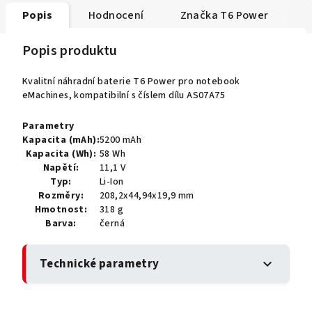
Popis
Hodnocení
Značka
T6 Power
Popis produktu
Kvalitní náhradní baterie T6 Power pro notebook
eMachines, kompatibilní s číslem dílu AS07A75
Parametry
Kapacita (mAh):
5200 mAh
Kapacita (Wh):
58 Wh
Napětí:
11,1 V
Typ:
Li-Ion
Rozměry:
208,2x44,94x19,9 mm
Hmotnost:
318 g
Barva:
černá
Technické parametry
expand_more