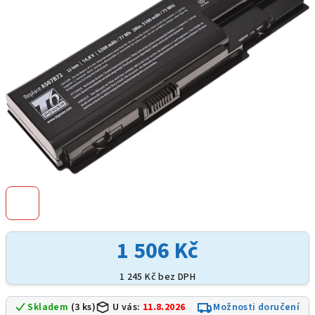
hvězdiček.
1 506 Kč
1 245 Kč bez DPH
Skladem
(3 ks)
U vás:
11.8.2026
Možnosti doručení