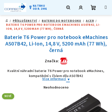
NA TRHU
military_tech
OD R. 1991
Nákupní
Hledat
Přihlášení
Přejít
/
PŘÍSLUŠENSTVÍ
/
BATERIE DO NOTEBOOKU
/
ACER
/
na
DOMŮ
BATERIE T6 POWER PRO NOTEBOOK EMACHINES AS07B42, LI-
obsah
košík
ION, 14,8 V, 5200 MAH (77 WH), ČERNÁ
Baterie T6 Power pro notebook eMachines
AS07B42, Li-Ion, 14,8 V, 5200 mAh (77 Wh),
černá
Značka:
Kvalitní náhradní baterie T6 Power pro notebook eMachines,
kompatibilní s číslem dílu AS07B42
Více informací
Neohodnoceno
Průměrné
hodnocení
produktu
NOVÉ
je
0,0
z
5