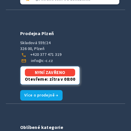
Prodejna Plzeň
Skladová 559/24
326 00, Plzeň
call
+420 377 471 319
mail
info@c-c.cz
NYNÍ ZAVŘENO
Otevřeme: zítra v 08:00
Více o prodejně →
Oblíbené kategorie