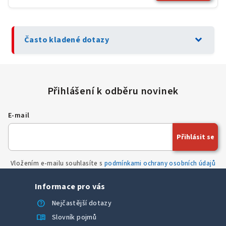
expand_more
Často kladené dotazy
E-mail
Přihlásit se
Vložením e-mailu souhlasíte s
podmínkami ochrany osobních údajů
Informace pro vás
help
Nejčastější dotazy
menu_book
Slovník pojmů