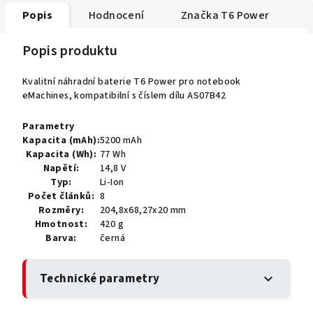
Popis
Hodnocení
Značka
T6 Power
Popis produktu
Kvalitní náhradní baterie T6 Power pro notebook
eMachines, kompatibilní s číslem dílu AS07B42
Parametry
Kapacita (mAh):
5200 mAh
Kapacita (Wh):
77 Wh
Napětí:
14,8 V
Typ:
Li-Ion
Počet článků:
8
Rozměry:
204,8x68,27x20 mm
Hmotnost:
420 g
Barva:
černá
Technické parametry
expand_more