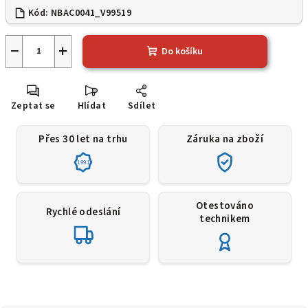
Kód:
NBAC0041_V99519
−
+
Do košíku
Zeptat se
Hlídat
Sdílet
Přes 30 let na trhu
Záruka na zboží
1991
Otestováno
Rychlé odeslání
technikem