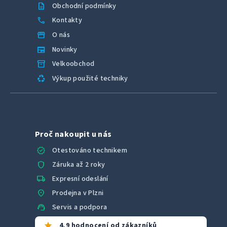
description
Obchodní podmínky
call
Kontakty
storefront
O nás
newspaper
Novinky
inventory_2
Velkoobchod
recycling
Výkup použité techniky
Proč nakoupit u nás
verified
Otestováno technikem
shield
Záruka až 2 roky
local_shipping
Expresní odeslání
location_on
Prodejna v Plzni
support_agent
Servis a podpora
star
4,9 hodnocení od zákazníků