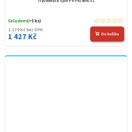
TravelMate Spin P4 P414RN-51
Skladem
(>5 ks)
1 179 Kč bez DPH
1 427 Kč
Do košíku