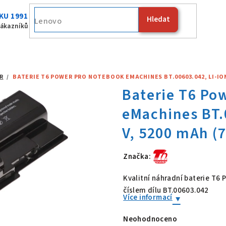
KU 1991
Hledat
Fujitsu
zákazníků
R
/
BATERIE T6 POWER PRO NOTEBOOK EMACHINES BT.00603.042, LI-ION,
Značka:
Baterie T6 Po
Kvalitní náhradní baterie T6
číslem dílu BT.00603.042
Více informací
Neohodnoceno
Průměrné