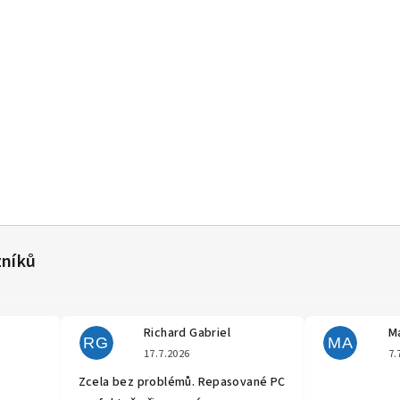
Richard Gabriel
Ma
RG
MA
cení obchodu je 5 z 5 hvězdiček.
Hodnocení obchodu je 5 z 5 hvěz
17.7.2026
7.
Zcela bez problémů. Repasované PC