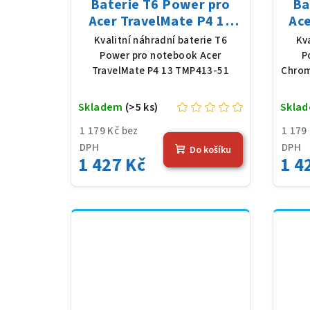
Baterie T6 Power pro
Ba
Acer TravelMate P4 13
Ac
TMP413-51, Li-Poly,
514
Kvalitní náhradní baterie T6
Kv
11,61 V, 4683 mAh (54,36
11,6
Power pro notebook Acer
P
Wh), černá
TravelMate P4 13 TMP413-51
Chrom
Skladem
(>5 ks)
Skla
1 179 Kč bez
1 179
DPH
DPH
Do košíku
1 427 Kč
1 4