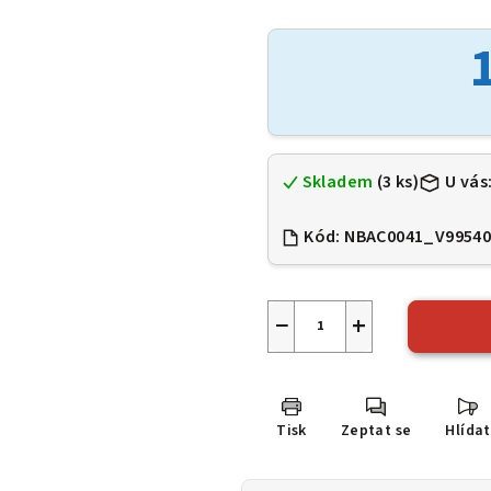
hodnocení
produktu
je
0,0
z
5
hvězdiček.
Skladem
(3 ks)
U vás
Kód:
NBAC0041_V9954
−
+
Tisk
Zeptat se
Hlídat