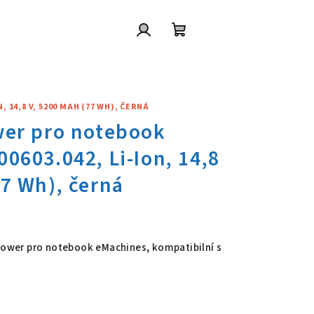
Přihlášení
Nákupní
košík
 14,8 V, 5200 MAH (77 WH), ČERNÁ
wer pro notebook eMachines BT
 Power pro notebook eMachines, kompatibilní s