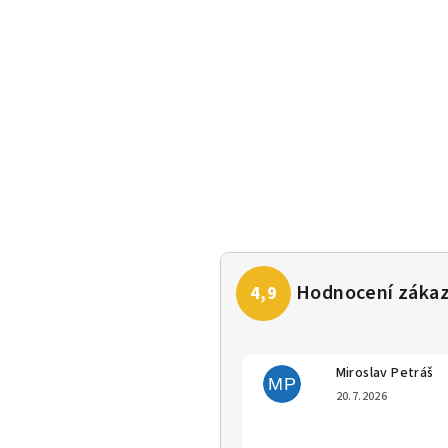
Miroslav Petráš
MP
Hodno
20.7.2026