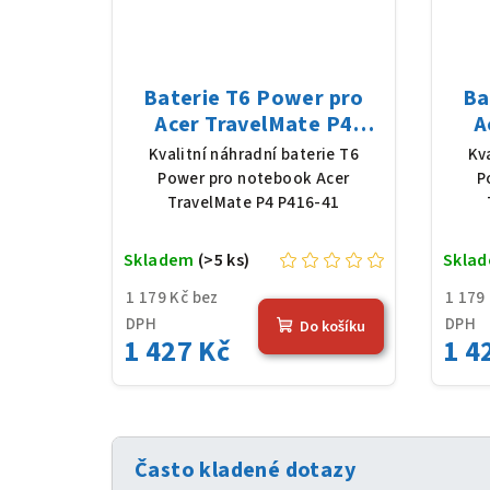
Baterie T6 Power pro
Ba
Acer TravelMate P4
A
P416-41, Li-Poly, 11,61 V,
P414
Kvalitní náhradní baterie T6
Kv
4683 mAh (54,36 Wh),
46
Power pro notebook Acer
P
černá
TravelMate P4 P416-41
Skladem
(>5 ks)
Skla
1 179 Kč bez
1 179
DPH
DPH
Do košíku
1 427 Kč
1 4
Často kladené dotazy