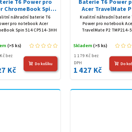
terie T6 Power pro
Baterie T6 Power 
er ChromeBook Spin
Acer TravelMate P
 CP514-3HH, Li-Poly,
TMP214-54, Li-Pol
alitní náhradní baterie T6
Kvalitní náhradní baterie
1 V, 4683 mAh (54,36
11,61 V, 4683 mAh (5
ower pro notebook Acer
Power pro notebook Ace
Wh), černá
Wh), černá
eBook Spin 514 CP514-3HH
TravelMate P2 TMP214-
dem
(>5 ks)
Skladem
(>5 ks)
 Kč bez
1 179 Kč bez
DPH
Do košíku
Do ko
27 Kč
1 427 Kč