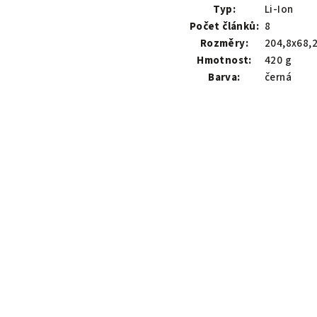
Typ:
Li-Ion
Počet článků:
8
Rozměry:
204,8x68,
Hmotnost:
420 g
Barva:
černá