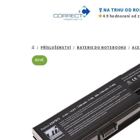
0,0
Přejít
z
military_tech
NA TRHU OD RO
na
5
star
4.9 hodnocení od 
hvězdiček.
obsah
/
PŘÍSLUŠENSTVÍ
/
BATERIE DO NOTEBOOKU
/
ACE
DOMŮ
NOVÉ