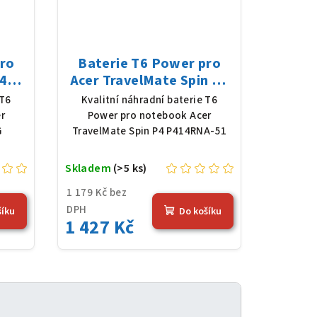
pro
Baterie T6 Power pro
4
Acer TravelMate Spin P4
1,61
P414RNA-51, Li-Poly,
 T6
Kvalitní náhradní baterie T6
Wh),
11,61 V, 4683 mAh (54,36
r
Power pro notebook Acer
Wh), černá
G
TravelMate Spin P4 P414RNA-51
Skladem
(>5 ks)
1 179 Kč bez
DPH
šíku
Do košíku
1 427 Kč