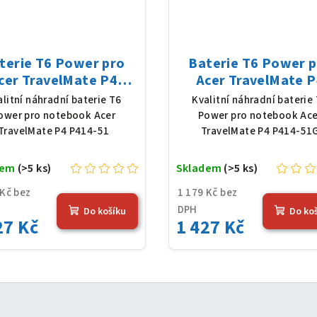
terie T6 Power pro
Baterie T6 Power 
cer TravelMate P4
Acer TravelMate P
-51, Li-Poly, 11,61 V,
P414-51G, Li-Poly, 1
alitní náhradní baterie T6
Kvalitní náhradní baterie
83 mAh (54,36 Wh),
V, 4683 mAh (54,36 
ower pro notebook Acer
Power pro notebook Ace
černá
černá
TravelMate P4 P414-51
TravelMate P4 P414-51
dem
(>5 ks)
Skladem
(>5 ks)
 Kč bez
1 179 Kč bez
DPH
Do košíku
Do ko
27 Kč
1 427 Kč