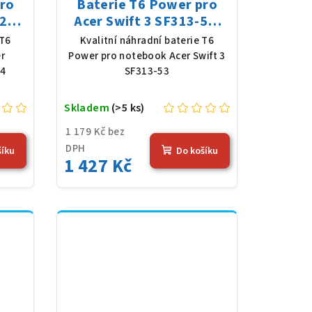
pro
Baterie T6 Power pro
2
Acer Swift 3 SF313-53,
y,
Li-Poly, 11,61 V, 4683
 T6
Kvalitní náhradní baterie T6
4,36
mAh (54,36 Wh), černá
r
Power pro notebook Acer Swift 3
54
SF313-53
Skladem
(>5 ks)
1 179 Kč bez
DPH
šíku
Do košíku
1 427 Kč