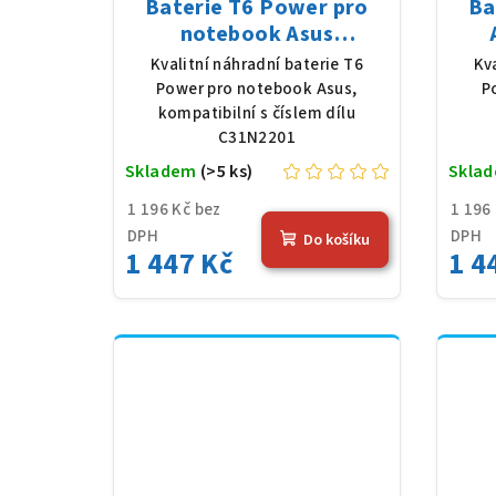
Baterie T6 Power pro
Ba
notebook Asus
C31N2201, Li-Poly, 11,55
F16
Kvalitní náhradní baterie T6
Kv
V, 3640 mAh (42 Wh),
V,
Power pro notebook Asus,
P
černá
kompatibilní s číslem dílu
C31N2201
Skladem
(>5 ks)
Skla
1 196 Kč bez
1 196
DPH
DPH
Do košíku
1 447 Kč
1 4