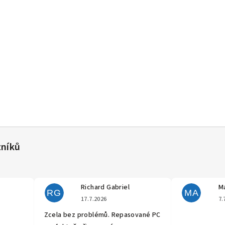
Richard Gabriel
Ma
RG
MA
cení obchodu je 5 z 5 hvězdiček.
Hodnocení obchodu je 5 z 5 hvěz
17.7.2026
7.
Zcela bez problémů. Repasované PC