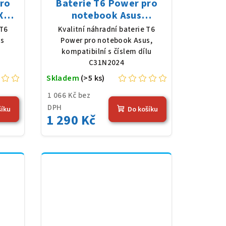
pro
Baterie T6 Power pro
X
notebook Asus
1,55
C31N2024, Li-Poly, 11,55
 T6
Kvalitní náhradní baterie T6
),
V, 4335 mAh (50 Wh),
us
Power pro notebook Asus,
černá
kompatibilní s číslem dílu
C31N2024
Skladem
(>5 ks)
1 066 Kč bez
DPH
šíku
Do košíku
1 290 Kč