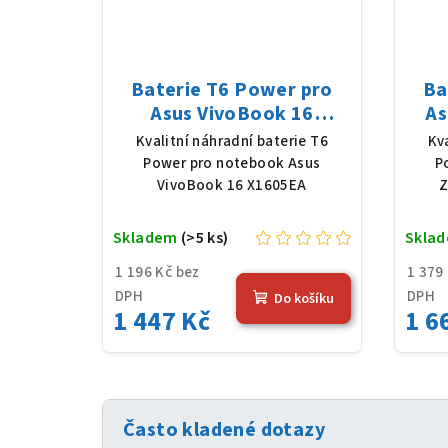
Baterie T6 Power pro
Ba
Asus VivoBook 16
As
X1605EA, Li-Poly, 11,55
UX53
Kvalitní náhradní baterie T6
Kv
V, 3640 mAh (42 Wh),
419
Power pro notebook Asus
P
černá
VivoBook 16 X1605EA
Z
Skladem
(>5 ks)
Skla
1 196 Kč bez
1 379
DPH
DPH
Do košíku
1 447 Kč
1 6
Často kladené dotazy