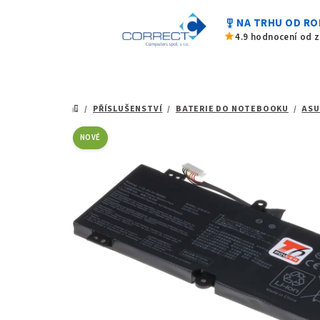
z
Přejít
5
military_tech
NA TRHU OD RO
na
hvězdiček.
star
4.9 hodnocení od 
obsah
/
PŘÍSLUŠENSTVÍ
/
BATERIE DO NOTEBOOKU
/
ASU
DOMŮ
NOVÉ