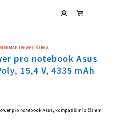
Přihlášení
Nákupní
košík
4335 MAH (66 WH), ČERNÁ
wer pro notebook Asus C41N173
 Power pro notebook Asus, kompatibilní s číslem