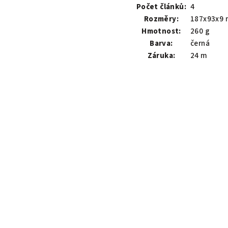
Počet článků:
4
Rozměry:
187x93x9
Hmotnost:
260 g
Barva:
černá
Záruka:
24 m