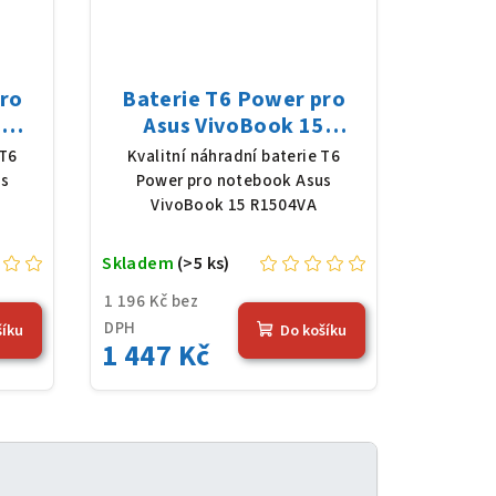
pro
Baterie T6 Power pro
6
Asus VivoBook 15
1,55
R1504VA, Li-Poly, 11,55
 T6
Kvalitní náhradní baterie T6
),
V, 3640 mAh (42 Wh),
us
Power pro notebook Asus
černá
VivoBook 15 R1504VA
Skladem
(>5 ks)
1 196 Kč bez
DPH
šíku
Do košíku
1 447 Kč