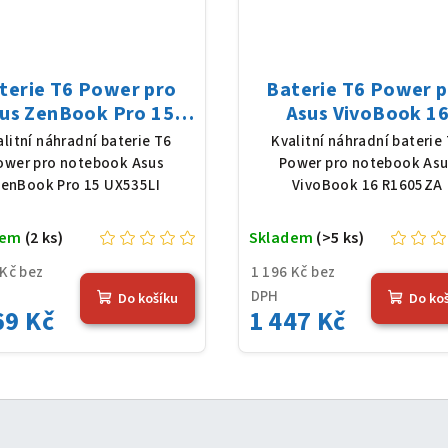
terie T6 Power pro
Baterie T6 Power 
us ZenBook Pro 15
Asus VivoBook 1
5LI, Li-Poly, 15,4 V,
R1605ZA, Li-Poly, 1
alitní náhradní baterie T6
Kvalitní náhradní baterie
0 mAh (64 Wh), černá
V, 3640 mAh (42 Wh
ower pro notebook Asus
Power pro notebook As
černá
enBook Pro 15 UX535LI
VivoBook 16 R1605ZA
dem
(2 ks)
Skladem
(>5 ks)
 Kč bez
1 196 Kč bez
DPH
Do košíku
Do ko
69 Kč
1 447 Kč