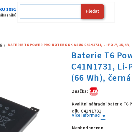
KU 1991
Hledat
Fujitsu
zákazníků
S
/
BATERIE T6 POWER PRO NOTEBOOK ASUS C41N1731, LI-POLY, 15,4 V, 
Značka:
Baterie T6 Po
Kvalitní náhradní baterie T6
dílu C41N1731
Více informací
Neohodnoceno
Průměrné