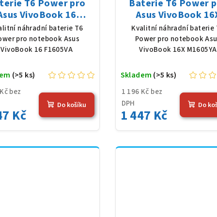
terie T6 Power pro
Baterie T6 Power 
Asus VivoBook 16
Asus VivoBook 16
05VA, Li-Poly, 11,55
M1605YA, Li-Poly, 1
alitní náhradní baterie T6
Kvalitní náhradní baterie
 3640 mAh (42 Wh),
V, 3640 mAh (42 Wh
ower pro notebook Asus
Power pro notebook As
černá
černá
VivoBook 16 F1605VA
VivoBook 16X M1605YA
dem
(>5 ks)
Skladem
(>5 ks)
 Kč bez
1 196 Kč bez
DPH
Do košíku
Do ko
47 Kč
1 447 Kč