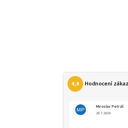
Miroslav Petráš
MP
Hodno
20.7.2026