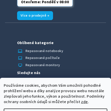
Otevřeme: Pondělí v 08:00
Více o prodejně →
Oblíbené kategorie
laptop_chromebook
Repasované notebooky
computer
Repasované počítače
monitor
Repasované monitory
Sledujte nás
Facebook
Používáme cookies, abychom Vám umožnili pohodlné
Možnosti úhrady
prohlížení webu a díky analýze provozu webu neustále
zlepšovali jeho funkce, výkon a použitelnost.
Podmínky
ochrany osobních údajů si můžete přečíst
zde
.