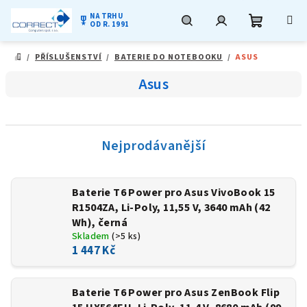
NA TRHU
military_tech
OD R. 1991
Nákupní
Hledat
Přihlášení
Přejít
/
PŘÍSLUŠENSTVÍ
/
BATERIE DO NOTEBOOKU
/
ASUS
na
DOMŮ
obsah
košík
Asus
Nejprodávanější
Baterie T6 Power pro Asus VivoBook 15
R1504ZA, Li-Poly, 11,55 V, 3640 mAh (42
Wh), černá
Skladem
(>5 ks)
1 447 Kč
Baterie T6 Power pro Asus ZenBook Flip