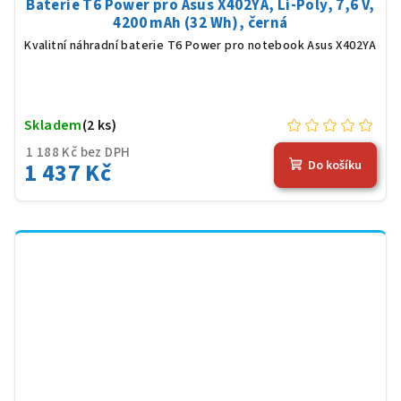
Baterie T6 Power pro Asus X402YA, Li-Poly, 7,6 V,
4200 mAh (32 Wh), černá
Kvalitní náhradní baterie T6 Power pro notebook Asus X402YA
Skladem
(2 ks)
1 188 Kč bez DPH
1 437 Kč
Do košíku