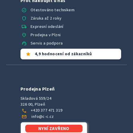
Proč nakoupit u nás
verified
Otestováno technikem
shield
Záruka až 2 roky
local_shipping
Expresní odeslání
location_on
Prodejna v Plzni
support_agent
Servis a podpora
star
4,9 hodnocení od zákazníků
Prodejna Plzeň
Skladová 559/24
326 00, Plzeň
call
+420 377 471 319
mail
info@c-c.cz
NYNÍ ZAVŘENO