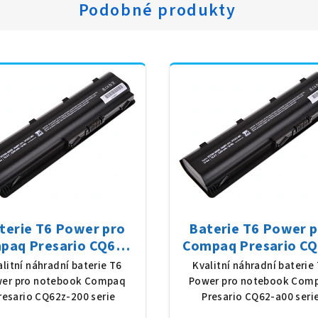
Podobné produkty
terie T6 Power pro
Baterie T6 Power 
paq Presario CQ62z-
Compaq Presario CQ
serie, Li-Ion, 10,8 V,
a00 serie, Li-Ion, 10,
alitní náhradní baterie T6
Kvalitní náhradní baterie
0 mAh (56 Wh), černá
5200 mAh (56 Wh), č
er pro notebook Compaq
Power pro notebook Com
resario CQ62z-200 serie
Presario CQ62-a00 seri