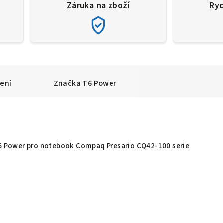
Záruka na zboží
Ryc
ení
Značka
T6 Power
 T6 Power pro notebook Compaq Presario CQ42-100 serie