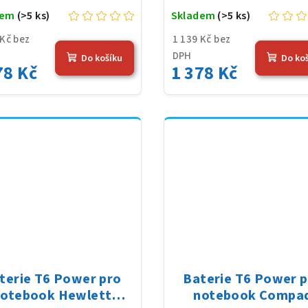
dem
(>5 ks)
Skladem
(>5 ks)
 Kč bez
1 139 Kč bez
DPH
Do košíku
Do ko
78 Kč
1 378 Kč
terie T6 Power pro
Baterie T6 Power 
otebook Hewlett
notebook Compa