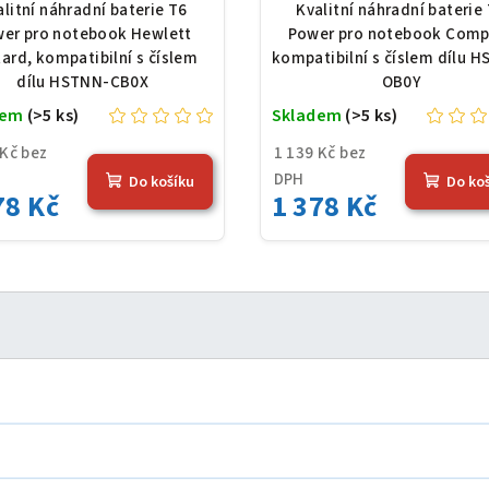
ckard HSTNN-CB0X,
HSTNN-OB0Y, Li-Io
alitní náhradní baterie T6
Kvalitní náhradní baterie
Ion, 10,8 V, 5200 mAh
10,8 V, 5200 mAh (56 
er pro notebook Hewlett
Power pro notebook Comp
(56 Wh), černá
černá
ard, kompatibilní s číslem
kompatibilní s číslem dílu 
dílu HSTNN-CB0X
OB0Y
dem
(>5 ks)
Skladem
(>5 ks)
 Kč bez
1 139 Kč bez
DPH
Do košíku
Do ko
78 Kč
1 378 Kč