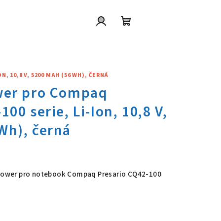
Přihlášení
Nákupní
košík
, 10,8 V, 5200 MAH (56 WH), ČERNÁ
wer pro Compaq Presario CQ42-
6 Power pro notebook Compaq Presario CQ42-100