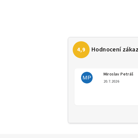
Miroslav Petráš
MP
Hodno
20.7.2026