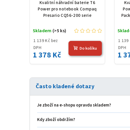
200 serie, Li-Ion, 10,8 V,
Pa
Kvalitní náhradní baterie T6
Kv
5200 mAh (56 Wh), černá
Li-
Power pro notebook Compaq
Pow
Presario CQ56-200 serie
Pack
Skladem
(>5 ks)
Skla
1 139 Kč bez
1 139
DPH
DPH
Do košíku
1 378 Kč
1 3
Často kladené dotazy
Je zboží na e‑shopu opravdu skladem?
Kdy zboží obdržím?