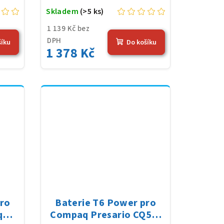
Skladem
(>5 ks)
1 139 Kč bez
DPH
šíku
Do košíku
1 378 Kč
pro
Baterie T6 Power pro
q
Compaq Presario CQ56-