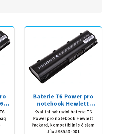
pro
Baterie T6 Power pro
62-
notebook Hewlett
8 V,
Packard 593553-001, Li-
 T6
Kvalitní náhradní baterie T6
erná
Ion, 10,8 V, 5200 mAh (56
paq
Power pro notebook Hewlett
Wh), černá
e
Packard, kompatibilní s číslem
dílu 593553-001