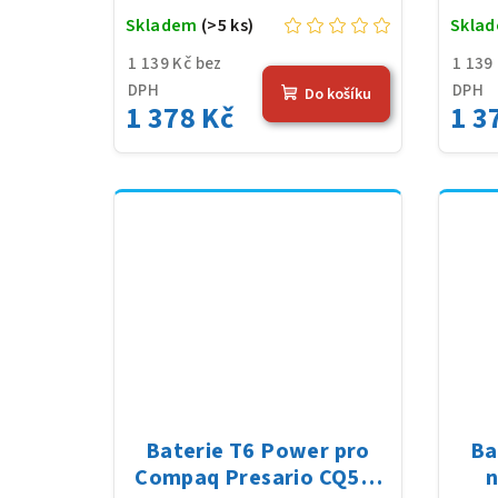
Skladem
(>5 ks)
Skla
1 139 Kč bez
1 139
DPH
DPH
Do košíku
1 378 Kč
1 3
Baterie T6 Power pro
Ba
Compaq Presario CQ56-
n