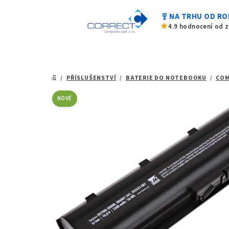
0,0
Přejít
z
military_tech
NA TRHU OD RO
na
5
star
4.9 hodnocení od 
hvězdiček.
obsah
/
PŘÍSLUŠENSTVÍ
/
BATERIE DO NOTEBOOKU
/
CO
DOMŮ
NOVÉ