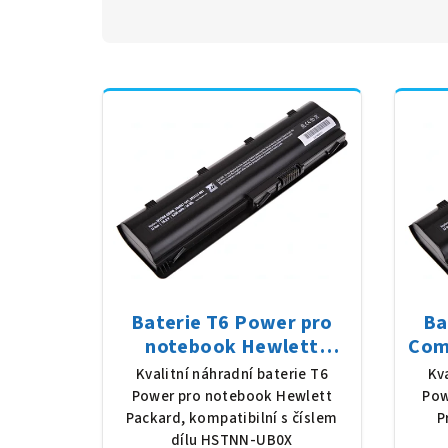
Baterie T6 Power pro
Ba
notebook Hewlett
Com
Packard HSTNN-UB0X,
200 
Kvalitní náhradní baterie T6
Kv
Li-Ion, 10,8 V, 5200 mAh
520
Power pro notebook Hewlett
Pow
(56 Wh), černá
Packard, kompatibilní s číslem
P
dílu HSTNN-UB0X