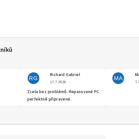
Richard Gabriel
Ma
RG
MA
cení obchodu je 5 z 5 hvězdiček.
Hodnocení obchodu je 5 z 5 hvěz
17.7.2026
7.
Zcela bez problémů. Repasované PC
perfektně připravené.