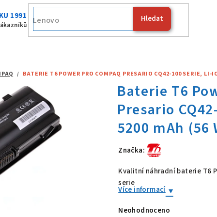
KU 1991
Hledat
Fujitsu
zákazníků
MPAQ
/
BATERIE T6 POWER PRO COMPAQ PRESARIO CQ42-100 SERIE, LI-ION
Značka:
Baterie T6 Po
Kvalitní náhradní baterie T
serie
Více informací
Neohodnoceno
Průměrné