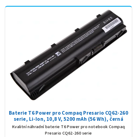
Baterie T6 Power pro Compaq Presario CQ62-260
serie, Li-Ion, 10,8 V, 5200 mAh (56 Wh), černá
Kvalitní náhradní baterie T6 Power pro notebook Compaq
Presario CQ62-260 serie