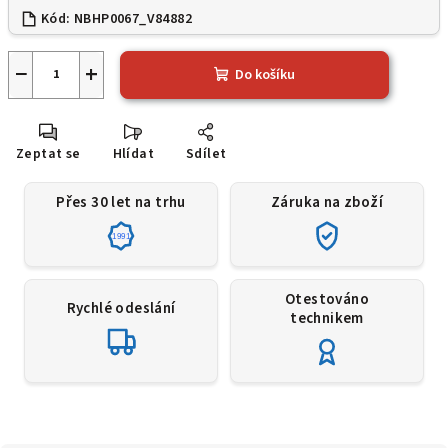
Kód:
NBHP0067_V84882
−
+
Do košíku
Zeptat se
Hlídat
Sdílet
Přes 30 let na trhu
Záruka na zboží
1991
Otestováno
Rychlé odeslání
technikem