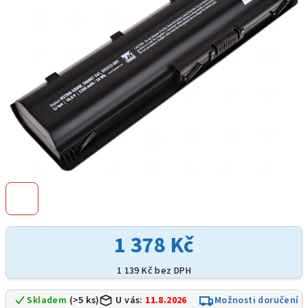
hvězdiček.
1 378 Kč
1 139 Kč bez DPH
Skladem
(>5 ks)
U vás:
11.8.2026
Možnosti doručení