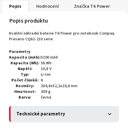
Popis
Hodnocení
Značka
T6 Power
Popis produktu
Kvalitní náhradní baterie T6 Power pro notebook Compaq
Presario CQ62-210 serie
Parametry
Kapacita (mAh):
5200 mAh
Kapacita (Wh):
56 Wh
Napětí:
10,8 V
Typ:
Li-Ion
Počet článků:
6
Rozměry:
204,8x52,2x20,8 mm
Hmotnost:
309 g
Barva:
černá
Technické parametry
expand_more