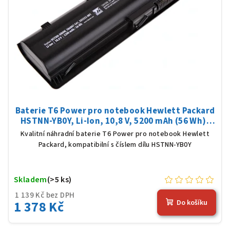
Baterie T6 Power pro notebook Hewlett Packard
HSTNN-YB0Y, Li-Ion, 10,8 V, 5200 mAh (56 Wh),
černá
Kvalitní náhradní baterie T6 Power pro notebook Hewlett
Packard, kompatibilní s číslem dílu HSTNN-YB0Y
Skladem
(>5 ks)
1 139 Kč bez DPH
1 378 Kč
Do košíku