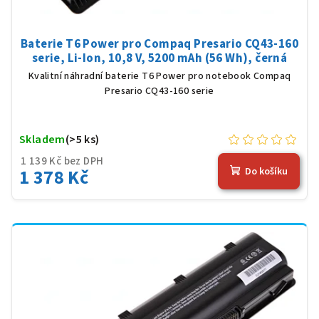
Baterie T6 Power pro Compaq Presario CQ43-160
serie, Li-Ion, 10,8 V, 5200 mAh (56 Wh), černá
Kvalitní náhradní baterie T6 Power pro notebook Compaq
Presario CQ43-160 serie
Skladem
(>5 ks)
1 139 Kč bez DPH
1 378 Kč
Do košíku