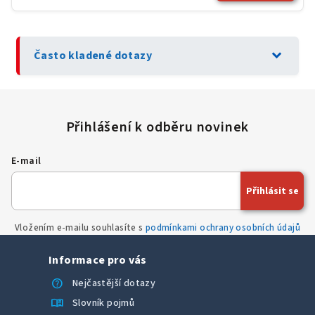
expand_more
Často kladené dotazy
E-mail
Přihlásit se
Vložením e-mailu souhlasíte s
podmínkami ochrany osobních údajů
Informace pro vás
help
Nejčastější dotazy
menu_book
Slovník pojmů