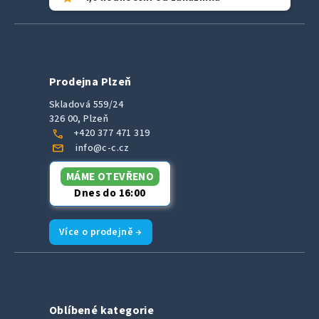
Prodejna Plzeň
Skladová 559/24
326 00, Plzeň
call
+420 377 471 319
mail
info@c-c.cz
MÁME OTEVŘENO
Dnes do 16:00
Více o prodejně →
Oblíbené kategorie