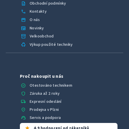
description
Obchodní podmínky
call
Kontakty
storefront
O nás
newspaper
Novinky
inventory_2
Velkoobchod
recycling
Výkup použité techniky
Proč nakoupit u nás
verified
Otestováno technikem
shield
Záruka až 2 roky
local_shipping
Expresní odeslání
location_on
Prodejna v Plzni
support_agent
Servis a podpora
star
4,9 hodnocení od zákazníků