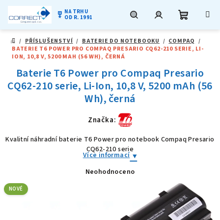
NA TRHU
military_tech
OD R. 1991
Nákupní
Hledat
Přihlášení
Přejít
/
PŘÍSLUŠENSTVÍ
/
BATERIE DO NOTEBOOKU
/
COMPAQ
/
na
DOMŮ
BATERIE T6 POWER PRO COMPAQ PRESARIO CQ62-210 SERIE, LI-
obsah
košík
ION, 10,8 V, 5200 MAH (56 WH), ČERNÁ
Baterie T6 Power pro Compaq Presario
CQ62-210 serie, Li-Ion, 10,8 V, 5200 mAh (56
Wh), černá
Značka:
Kvalitní náhradní baterie T6 Power pro notebook Compaq Presario
CQ62-210 serie
Více informací
Neohodnoceno
Průměrné
hodnocení
produktu
NOVÉ
je
0,0
z
5