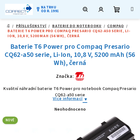
NA TRHU
military_tech
OD R. 1991
Nákupní
Hledat
Přihlášení
Přejít
/
PŘÍSLUŠENSTVÍ
/
BATERIE DO NOTEBOOKU
/
COMPAQ
/
na
DOMŮ
BATERIE T6 POWER PRO COMPAQ PRESARIO CQ62-A50 SERIE, LI-
obsah
košík
ION, 10,8 V, 5200 MAH (56 WH), ČERNÁ
Baterie T6 Power pro Compaq Presario
CQ62-a50 serie, Li-Ion, 10,8 V, 5200 mAh (56
Wh), černá
Značka:
Kvalitní náhradní baterie T6 Power pro notebook Compaq Presario
CQ62-a50 serie
Více informací
Neohodnoceno
Průměrné
hodnocení
produktu
NOVÉ
je
0,0
z
5