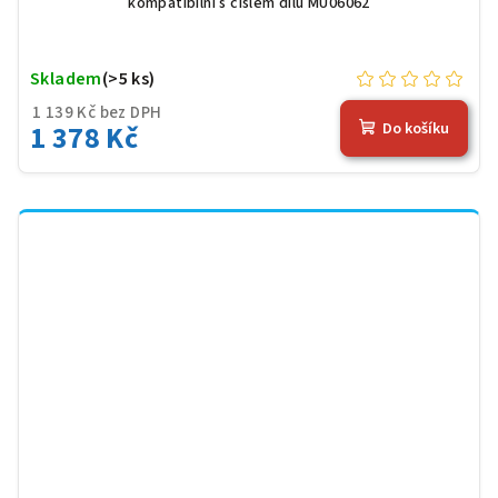
kompatibilní s číslem dílu MU06062
Skladem
(>5 ks)
1 139 Kč bez DPH
1 378 Kč
Do košíku