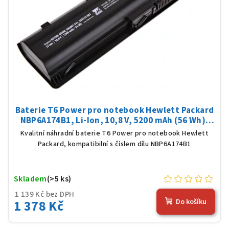
Baterie T6 Power pro notebook Hewlett Packard
NBP6A174B1, Li-Ion, 10,8 V, 5200 mAh (56 Wh),
černá
Kvalitní náhradní baterie T6 Power pro notebook Hewlett
Packard, kompatibilní s číslem dílu NBP6A174B1
Skladem
(>5 ks)
1 139 Kč bez DPH
1 378 Kč
Do košíku