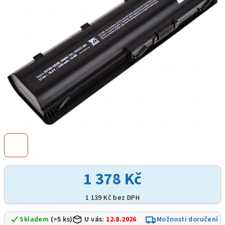
hvězdiček.
1 378 Kč
1 139 Kč bez DPH
Skladem
(>5 ks)
U vás:
12.8.2026
Možnosti doručení