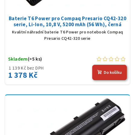
Baterie T6 Power pro Compaq Presario CQ42-320
serie, Li-Ion, 10,8 V, 5200 mAh (56 Wh), černá
Kvalitní náhradní baterie T6 Power pro notebook Compaq
Presario CQ42-320 serie
Skladem
(>5 ks)
1 139 Kč bez DPH
1 378 Kč
Do košíku