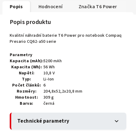
Popis
Hodnocení
Značka
T6 Power
Popis produktu
Kvalitní náhradní baterie T6 Power pro notebook Compaq
Presario CQ62-a50 serie
Parametry
Kapacita (mAh):
5200 mAh
Kapacita (Wh):
56 Wh
Napětí:
10,8 V
Typ:
Li-Ion
Počet článků:
6
Rozměry:
204,8x52,2x20,8 mm
Hmotnost:
309 g
Barva:
černá
Technické parametry
expand_more