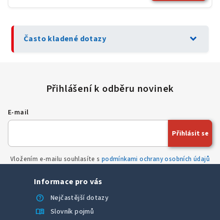
expand_more
Často kladené dotazy
E-mail
Přihlásit se
Vložením e-mailu souhlasíte s
podmínkami ochrany osobních údajů
Informace pro vás
help
Nejčastější dotazy
menu_book
Slovník pojmů