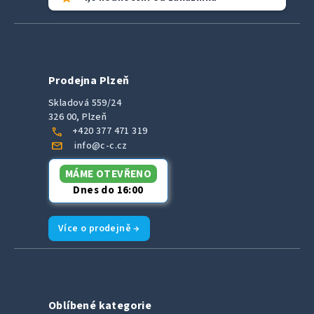
Prodejna Plzeň
Skladová 559/24
326 00, Plzeň
call
+420 377 471 319
mail
info@c-c.cz
MÁME OTEVŘENO
Dnes do 16:00
Více o prodejně →
Oblíbené kategorie