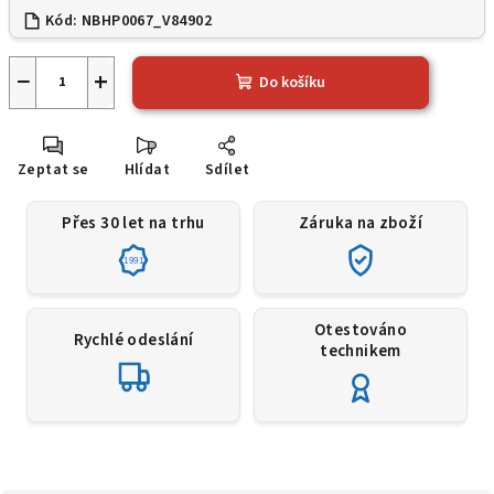
Kód:
NBHP0067_V84902
−
+
Do košíku
Zeptat se
Hlídat
Sdílet
Přes 30 let na trhu
Záruka na zboží
1991
Otestováno
Rychlé odeslání
technikem