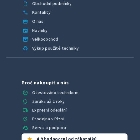
description
Obchodní podmínky
call
Kontakty
storefront
O nás
newspaper
Novinky
inventory_2
Velkoobchod
recycling
Výkup použité techniky
Proč nakoupit u nás
verified
Otestováno technikem
shield
Záruka až 2 roky
local_shipping
Expresní odeslání
location_on
Prodejna v Plzni
support_agent
Servis a podpora
star
4,9 hodnocení od zákazníků