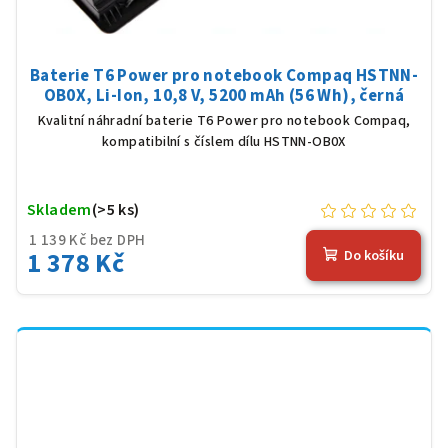
Baterie T6 Power pro notebook Compaq HSTNN-
OB0X, Li-Ion, 10,8 V, 5200 mAh (56 Wh), černá
Kvalitní náhradní baterie T6 Power pro notebook Compaq,
kompatibilní s číslem dílu HSTNN-OB0X
Skladem
(>5 ks)
1 139 Kč bez DPH
1 378 Kč
Do košíku