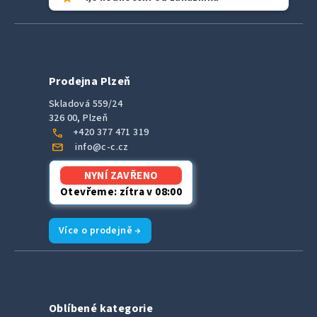
Prodejna Plzeň
Skladová 559/24
326 00, Plzeň
call
+420 377 471 319
mail
info@c-c.cz
NYNÍ ZAVŘENO
Otevřeme: zítra v 08:00
Více o prodejně →
Oblíbené kategorie