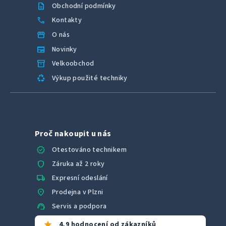
description
Obchodní podmínky
call
Kontakty
storefront
O nás
newspaper
Novinky
inventory_2
Velkoobchod
recycling
Výkup použité techniky
Proč nakoupit u nás
verified
Otestováno technikem
shield
Záruka až 2 roky
local_shipping
Expresní odeslání
location_on
Prodejna v Plzni
support_agent
Servis a podpora
star
4,9 hodnocení od zákazníků