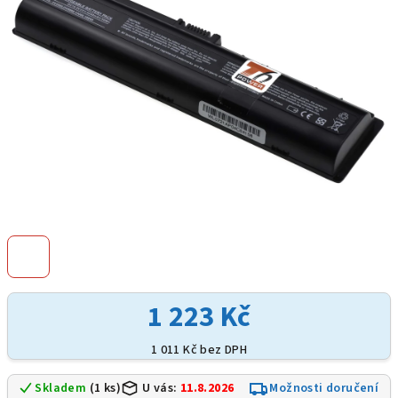
hvězdiček.
1 223 Kč
1 011 Kč bez DPH
Skladem
(1 ks)
U vás:
11.8.2026
Možnosti doručení