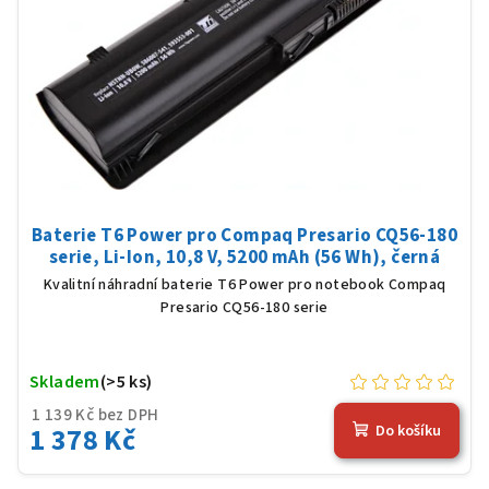
Baterie T6 Power pro Compaq Presario CQ56-180
serie, Li-Ion, 10,8 V, 5200 mAh (56 Wh), černá
Kvalitní náhradní baterie T6 Power pro notebook Compaq
Presario CQ56-180 serie
Skladem
(>5 ks)
1 139 Kč bez DPH
1 378 Kč
Do košíku