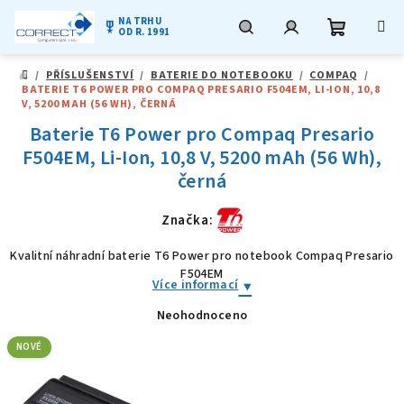
NA TRHU
military_tech
OD R. 1991
Nákupní
Hledat
Přihlášení
Přejít
/
PŘÍSLUŠENSTVÍ
/
BATERIE DO NOTEBOOKU
/
COMPAQ
/
na
DOMŮ
BATERIE T6 POWER PRO COMPAQ PRESARIO F504EM, LI-ION, 10,8
obsah
košík
V, 5200 MAH (56 WH), ČERNÁ
Baterie T6 Power pro Compaq Presario
F504EM, Li-Ion, 10,8 V, 5200 mAh (56 Wh),
černá
Značka:
Kvalitní náhradní baterie T6 Power pro notebook Compaq Presario
F504EM
Více informací
Neohodnoceno
Průměrné
hodnocení
produktu
NOVÉ
je
0,0
z
5