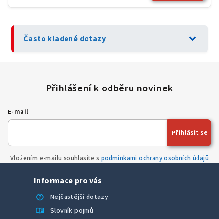
expand_more
Často kladené dotazy
E-mail
Přihlásit se
Vložením e-mailu souhlasíte s
podmínkami ochrany osobních údajů
Informace pro vás
help
Nejčastější dotazy
menu_book
Slovník pojmů