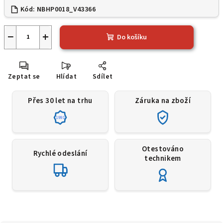
Kód:
NBHP0018_V43366
−
+
Do košíku
Zeptat se
Hlídat
Sdílet
Přes 30 let na trhu
Záruka na zboží
1991
Otestováno
Rychlé odeslání
technikem