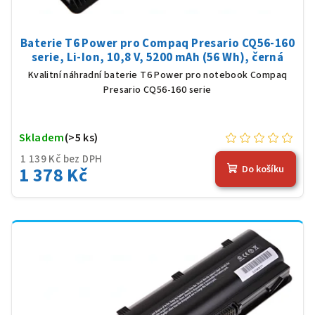
Baterie T6 Power pro Compaq Presario CQ56-160
serie, Li-Ion, 10,8 V, 5200 mAh (56 Wh), černá
Kvalitní náhradní baterie T6 Power pro notebook Compaq
Presario CQ56-160 serie
Skladem
(>5 ks)
1 139 Kč bez DPH
1 378 Kč
Do košíku