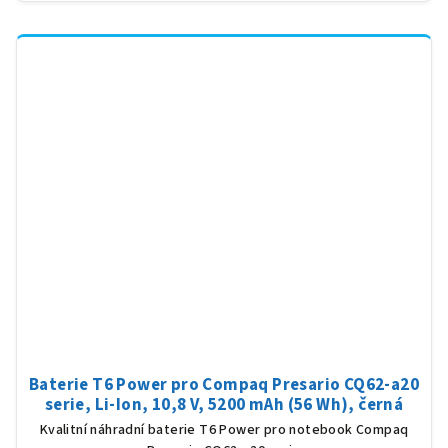
Baterie T6 Power pro Compaq Presario CQ62-a20
serie, Li-Ion, 10,8 V, 5200 mAh (56 Wh), černá
Kvalitní náhradní baterie T6 Power pro notebook Compaq