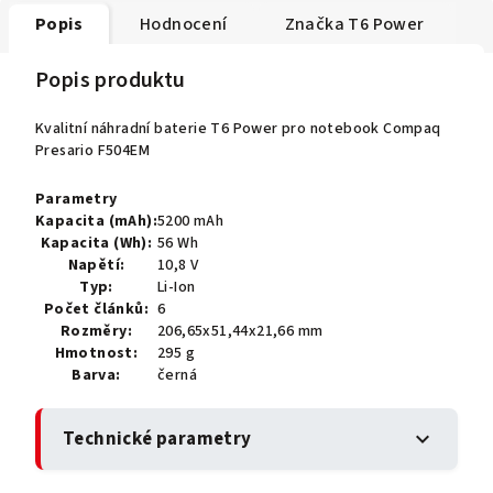
Popis
Hodnocení
Značka
T6 Power
Popis produktu
Kvalitní náhradní baterie T6 Power pro notebook Compaq
Presario F504EM
Parametry
Kapacita (mAh):
5200 mAh
Kapacita (Wh):
56 Wh
Napětí:
10,8 V
Typ:
Li-Ion
Počet článků:
6
Rozměry:
206,65x51,44x21,66 mm
Hmotnost:
295 g
Barva:
černá
Technické parametry
expand_more